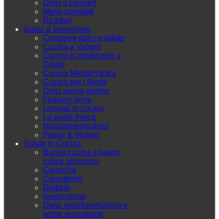
Dolci e Dessert
Menu completi
Ricettari
Gusto & Benessere
Conserve dolci e salate
Cucina a Vapore
Cucina e condimenti a
Crudo
Cucina Mediterranea
Cucina per i Bimbi
Dolci senza glutine
Friggere bene
I cereali in cucina
La pasta fresca
Naturalmente dolci
Pesce & Vedure
Salute in Cucina
Buona cucina e basso
indice glicemico
Celiachia
Colesterolo
Diabete
Ipertensione
Dieta antinfiammatoria e
artrite reumatoide