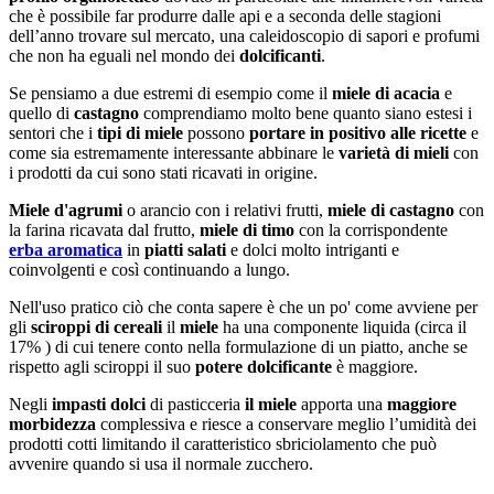
che è possibile far produrre dalle api e a seconda delle stagioni
dell’anno trovare sul mercato, una caleidoscopio di sapori e profumi
che non ha eguali nel mondo dei
dolcificanti
.
Se pensiamo a due estremi di esempio come il
miele di acacia
e
quello di
castagno
comprendiamo molto bene quanto siano estesi i
sentori che i
tipi di miele
possono
portare in positivo alle ricette
e
come sia estremamente interessante abbinare le
varietà di mieli
con
i prodotti da cui sono stati ricavati in origine.
Miele d'agrumi
o arancio con i relativi frutti,
miele di castagno
con
la farina ricavata dal frutto,
miele di timo
con la corrispondente
erba aromatica
in
piatti salati
e dolci molto intriganti e
coinvolgenti e così continuando a lungo.
Nell'uso pratico ciò che conta sapere è che un po' come avviene per
gli
sciroppi di cereali
il
miele
ha una componente liquida (circa il
17% ) di cui tenere conto nella formulazione di un piatto, anche se
rispetto agli sciroppi il suo
potere dolcificante
è maggiore.
Negli
impasti dolci
di pasticceria
il miele
apporta una
maggiore
morbidezza
complessiva e riesce a conservare meglio l’umidità dei
prodotti cotti limitando il caratteristico sbriciolamento che può
avvenire quando si usa il normale zucchero.