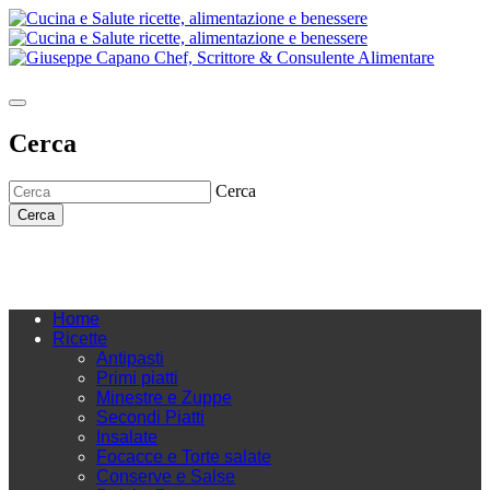
Cerca
Cerca
Cerca
Home
Ricette
Antipasti
Primi piatti
Minestre e Zuppe
Secondi Piatti
Insalate
Focacce e Torte salate
Conserve e Salse