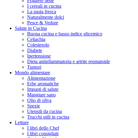
Friggere bene
I cereali in cucina
La pasta fresca
Naturalmente dolci
Pesce & Vedure
Salute in Cucina
Buona cucina e basso indice glicemico
Celiachia
Colesterolo
Diabete
Ipertensione
Dieta antinfiammatoria e artrite reumatoide
Tumori
Mondo alimentare
Alimentazione
Erbe aromatiche
Impasti di salute
Mangiare sano
Olio di oliva
Spezie
Utensili da cucina
Trucchi utili in cucina
Letture
I libri dello Chef
I libri consigliati