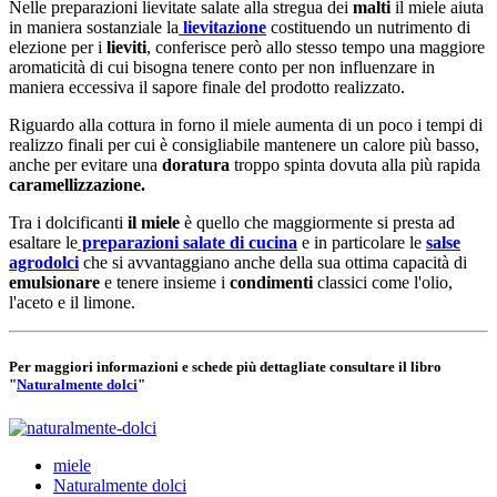
Nelle preparazioni lievitate salate alla stregua dei
malti
il miele aiuta
in maniera sostanziale la
lievitazione
costituendo un nutrimento di
elezione per i
lieviti
, conferisce però allo stesso tempo una maggiore
aromaticità di cui bisogna tenere conto per non influenzare in
maniera eccessiva il sapore finale del prodotto realizzato.
Riguardo alla cottura in forno il miele aumenta di un poco i tempi di
realizzo finali per cui è consigliabile mantenere un calore più basso,
anche per evitare una
doratura
troppo spinta dovuta alla più rapida
caramellizzazione.
Tra i dolcificanti
il miele
è quello che maggiormente si presta ad
esaltare le
preparazioni salate di cucina
e in particolare le
salse
agrodolci
che si avvantaggiano anche della sua ottima capacità di
emulsionare
e tenere insieme i
condimenti
classici come l'olio,
l'aceto e il limone.
Per maggiori informazioni e schede più dettagliate consultare il libro
"
Naturalmente dolci
"
miele
Naturalmente dolci