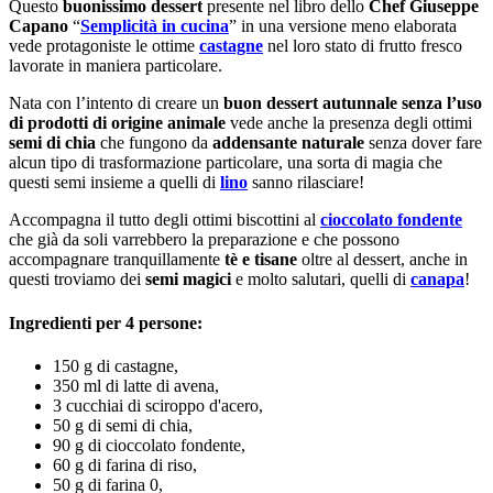
Questo
buonissimo dessert
presente nel libro dello
Chef Giuseppe
Capano
“
Semplicità in cucina
” in una versione meno elaborata
vede protagoniste le ottime
castagne
nel loro stato di frutto fresco
lavorate in maniera particolare.
Nata con l’intento di creare un
buon dessert autunnale senza l’uso
di prodotti di origine animale
vede anche la presenza degli ottimi
semi di chia
che fungono da
addensante naturale
senza dover fare
alcun tipo di trasformazione particolare, una sorta di magia che
questi semi insieme a quelli di
lino
sanno rilasciare!
Accompagna il tutto degli ottimi biscottini al
cioccolato fondente
che già da soli varrebbero la preparazione e che possono
accompagnare tranquillamente
tè e tisane
oltre al dessert, anche in
questi troviamo dei
semi magici
e molto salutari, quelli di
canapa
!
Ingredienti per 4 persone:
150 g di castagne,
350 ml di latte di avena,
3 cucchiai di sciroppo d'acero,
50 g di semi di chia,
90 g di cioccolato fondente,
60 g di farina di riso,
50 g di farina 0,