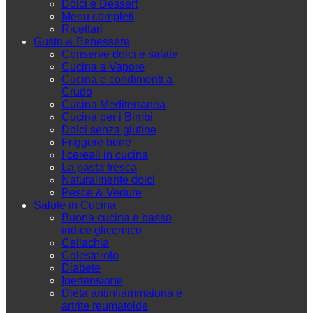
Dolci e Dessert
Menu completi
Ricettari
Gusto & Benessere
Conserve dolci e salate
Cucina a Vapore
Cucina e condimenti a
Crudo
Cucina Mediterranea
Cucina per i Bimbi
Dolci senza glutine
Friggere bene
I cereali in cucina
La pasta fresca
Naturalmente dolci
Pesce & Vedure
Salute in Cucina
Buona cucina e basso
indice glicemico
Celiachia
Colesterolo
Diabete
Ipertensione
Dieta antinfiammatoria e
artrite reumatoide