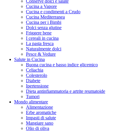
Conserve dolci e salate
Cucina a Vapore
Cucina e condimenti a Crudo
Cucina Mediterranea
Cucina per i Bimbi
Dolci senza glutine
Friggere bene
I cereali in cucina
La pasta fresca
Naturalmente dolci
Pesce & Vedure
Salute in Cucina
Buona cucina e basso indice glicemico
Celiachia
Colesterolo
Diabete
Ipertensione
Dieta antinfiammatoria e artrite reumatoide
Tumori
Mondo alimentare
Alimentazione
Erbe aromatiche
Impasti di salute
Mangiare sano
Olio di oliva