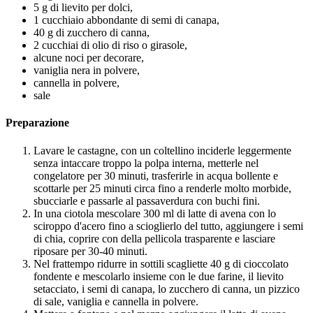
5 g di lievito per dolci,
1 cucchiaio abbondante di semi di canapa,
40 g di zucchero di canna,
2 cucchiai di olio di riso o girasole,
alcune noci per decorare,
vaniglia nera in polvere,
cannella in polvere,
sale
Preparazione
Lavare le castagne, con un coltellino inciderle leggermente
senza intaccare troppo la polpa interna, metterle nel
congelatore per 30 minuti, trasferirle in acqua bollente e
scottarle per 25 minuti circa fino a renderle molto morbide,
sbucciarle e passarle al passaverdura con buchi fini.
In una ciotola mescolare 300 ml di latte di avena con lo
sciroppo d'acero fino a scioglierlo del tutto, aggiungere i semi
di chia, coprire con della pellicola trasparente e lasciare
riposare per 30-40 minuti.
Nel frattempo ridurre in sottili scagliette 40 g di cioccolato
fondente e mescolarlo insieme con le due farine, il lievito
setacciato, i semi di canapa, lo zucchero di canna, un pizzico
di sale, vaniglia e cannella in polvere.