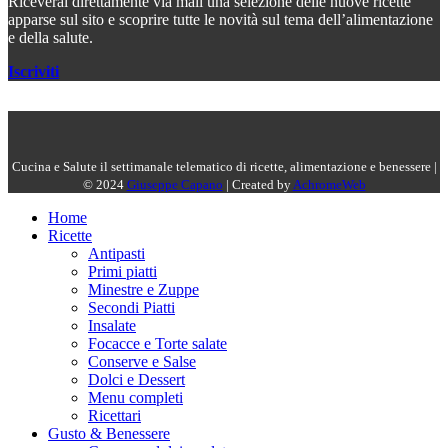
Riceverai direttamente via mail una selezione delle nuove ricette
apparse sul sito e scoprire tutte le novità sul tema dell’alimentazione
e della salute.
Iscriviti
Cucina e Salute il settimanale telematico di ricette, alimentazione e benessere |
© 2024
Giuseppe Capano
| Created by
AchromeWeb
Home
Ricette
Antipasti
Primi piatti
Minestre e Zuppe
Secondi Piatti
Insalate
Focacce e Torte salate
Conserve e Salse
Dolci e Dessert
Menu completi
Ricettari
Gusto & Benessere