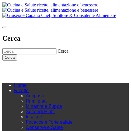
Cerca
Cerca
Cerca
Home
Ricette
Antipasti
Primi piatti
Minestre e Zuppe
Secondi Piatti
Insalate
Focacce e Torte salate
Conserve e Salse