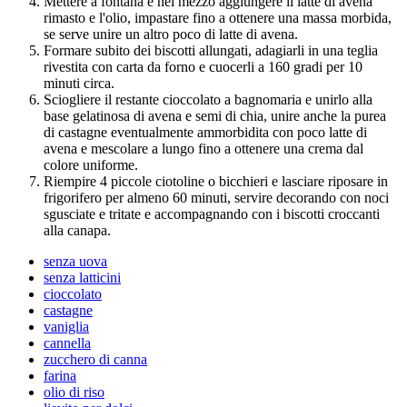
Mettere a fontana e nel mezzo aggiungere il latte di avena
rimasto e l'olio, impastare fino a ottenere una massa morbida,
se serve unire un altro poco di latte di avena.
Formare subito dei biscotti allungati, adagiarli in una teglia
rivestita con carta da forno e cuocerli a 160 gradi per 10
minuti circa.
Sciogliere il restante cioccolato a bagnomaria e unirlo alla
base gelatinosa di avena e semi di chia, unire anche la purea
di castagne eventualmente ammorbidita con poco latte di
avena e mescolare a lungo fino a ottenere una crema dal
colore uniforme.
Riempire 4 piccole ciotoline o bicchieri e lasciare riposare in
frigorifero per almeno 60 minuti, servire decorando con noci
sgusciate e tritate e accompagnando con i biscotti croccanti
alla canapa.
senza uova
senza latticini
cioccolato
castagne
vaniglia
cannella
zucchero di canna
farina
olio di riso