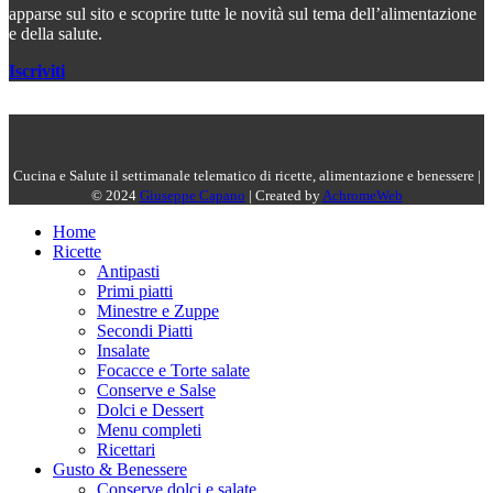
apparse sul sito e scoprire tutte le novità sul tema dell’alimentazione
e della salute.
Iscriviti
Cucina e Salute il settimanale telematico di ricette, alimentazione e benessere |
© 2024
Giuseppe Capano
| Created by
AchromeWeb
Home
Ricette
Antipasti
Primi piatti
Minestre e Zuppe
Secondi Piatti
Insalate
Focacce e Torte salate
Conserve e Salse
Dolci e Dessert
Menu completi
Ricettari
Gusto & Benessere
Conserve dolci e salate