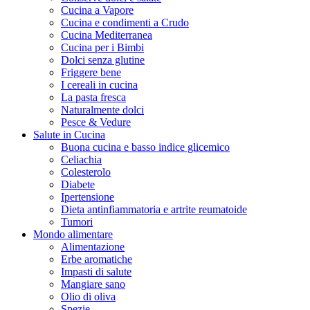
Cucina a Vapore
Cucina e condimenti a Crudo
Cucina Mediterranea
Cucina per i Bimbi
Dolci senza glutine
Friggere bene
I cereali in cucina
La pasta fresca
Naturalmente dolci
Pesce & Vedure
Salute in Cucina
Buona cucina e basso indice glicemico
Celiachia
Colesterolo
Diabete
Ipertensione
Dieta antinfiammatoria e artrite reumatoide
Tumori
Mondo alimentare
Alimentazione
Erbe aromatiche
Impasti di salute
Mangiare sano
Olio di oliva
Spezie