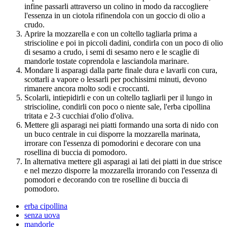
infine passarli attraverso un colino in modo da raccogliere
l'essenza in un ciotola rifinendola con un goccio di olio a
crudo.
Aprire la mozzarella e con un coltello tagliarla prima a
striscioline e poi in piccoli dadini, condirla con un poco di olio
di sesamo a crudo, i semi di sesamo nero e le scaglie di
mandorle tostate coprendola e lasciandola marinare.
Mondare li asparagi dalla parte finale dura e lavarli con cura,
scottarli a vapore o lessarli per pochissimi minuti, devono
rimanere ancora molto sodi e croccanti.
Scolarli, intiepidirli e con un coltello tagliarli per il lungo in
striscioline, condirli con poco o niente sale, l'erba cipollina
tritata e 2-3 cucchiai d'olio d'oliva.
Mettere gli asparagi nei piatti formando una sorta di nido con
un buco centrale in cui disporre la mozzarella marinata,
irrorare con l'essenza di pomodorini e decorare con una
rosellina di buccia di pomodoro.
In alternativa mettere gli asparagi ai lati dei piatti in due strisce
e nel mezzo disporre la mozzarella irrorando con l'essenza di
pomodori e decorando con tre roselline di buccia di
pomodoro.
erba cipollina
senza uova
mandorle