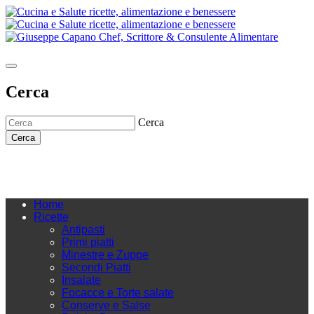
Cerca
Cerca
Cerca
Home
Ricette
Antipasti
Primi piatti
Minestre e Zuppe
Secondi Piatti
Insalate
Focacce e Torte salate
Conserve e Salse