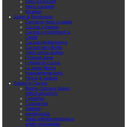
Dolci e Dessert
Menu completi
Ricettari
Gusto & Benessere
Conserve dolci e salate
Cucina a Vapore
Cucina e condimenti a
Crudo
Cucina Mediterranea
Cucina per i Bimbi
Dolci senza glutine
Friggere bene
I cereali in cucina
La pasta fresca
Naturalmente dolci
Pesce & Vedure
Salute in Cucina
Buona cucina e basso
indice glicemico
Celiachia
Colesterolo
Diabete
Ipertensione
Dieta antinfiammatoria e
artrite reumatoide