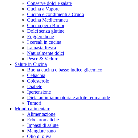
Conserve dolci e salate
Cucina a Vapore
Cucina e condimenti a Crudo
Cucina Mediterranea
Cucina per i Bimbi
Dolci senza glutine
Friggere bene
I cereali in cucina
La pasta fresca
Naturalmente dolci
Pesce & Vedure
Salute in Cucina
Buona cucina e basso indice glicemico
Celiachia
Colesterolo
Diabete
Ipertensione
Dieta antinfiammatoria e artrite reumatoide
Tumori
Mondo alimentare
Alimentazione
Erbe aromatiche
Impasti di salute
Mangiare sano
Olio di oliva