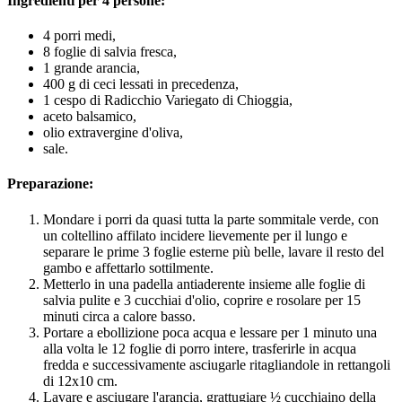
Ingredienti per 4 persone:
4 porri medi,
8 foglie di salvia fresca,
1 grande arancia,
400 g di ceci lessati in precedenza,
1 cespo di Radicchio Variegato di Chioggia,
aceto balsamico,
olio extravergine d'oliva,
sale.
Preparazione:
Mondare i porri da quasi tutta la parte sommitale verde, con
un coltellino affilato incidere lievemente per il lungo e
separare le prime 3 foglie esterne più belle, lavare il resto del
gambo e affettarlo sottilmente.
Metterlo in una padella antiaderente insieme alle foglie di
salvia pulite e 3 cucchiai d'olio, coprire e rosolare per 15
minuti circa a calore basso.
Portare a ebollizione poca acqua e lessare per 1 minuto una
alla volta le 12 foglie di porro intere, trasferirle in acqua
fredda e successivamente asciugarle ritagliandole in rettangoli
di 12x10 cm.
Lavare e asciugare l'arancia, grattugiare ½ cucchiaino della