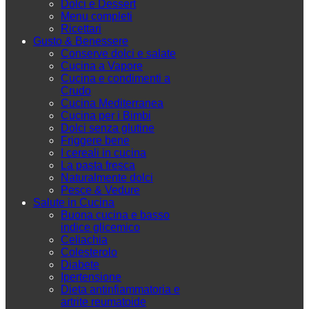
Dolci e Dessert
Menu completi
Ricettari
Gusto & Benessere
Conserve dolci e salate
Cucina a Vapore
Cucina e condimenti a
Crudo
Cucina Mediterranea
Cucina per i Bimbi
Dolci senza glutine
Friggere bene
I cereali in cucina
La pasta fresca
Naturalmente dolci
Pesce & Vedure
Salute in Cucina
Buona cucina e basso
indice glicemico
Celiachia
Colesterolo
Diabete
Ipertensione
Dieta antinfiammatoria e
artrite reumatoide