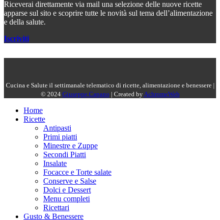
Riceverai direttamente via mail una selezione delle nuove ricette
apparse sul sito e scoprire tutte le novità sul tema dell’alimentazione
e della salute.
Iscriviti
Cucina e Salute il settimanale telematico di ricette, alimentazione e benessere |
© 2024
Giuseppe Capano
| Created by
AchromeWeb
Home
Ricette
Antipasti
Primi piatti
Minestre e Zuppe
Secondi Piatti
Insalate
Focacce e Torte salate
Conserve e Salse
Dolci e Dessert
Menu completi
Ricettari
Gusto & Benessere