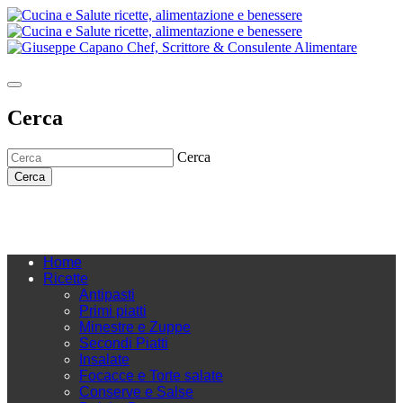
Cerca
Cerca
Cerca
Home
Ricette
Antipasti
Primi piatti
Minestre e Zuppe
Secondi Piatti
Insalate
Focacce e Torte salate
Conserve e Salse