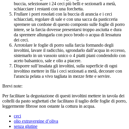
buccia, selezionare i 24 ceci più belli e sezionarli a metà,
schiacciare i restanti con una forchetta.
Frullare i porri rosolati con la buccia di arancia e i ceci
schiacciati, regolare di sale e con una sacca da pasticceria
spremere un cordone di questo composto sulle foglie di porro
intere, se la farcia dovesse presentarsi troppo asciutta e dura
da spremere allungarla con poco brodo o acqua di lessatura
dei ceci.
Arrotolare le foglie di porro sulla farcia formando degli
involtini, lavare il radicchio, sgrondarlo dall’acqua in eccesso,
sistemarlo in un vassoio unico o 4 piatti piani condendolo con
aceto balsamico, sale e olio a piacere.
Disporre sull’insalata gli involtini, sulla superficie di ogni
involtino mettere in fila i ceci sezionati a metà, decorare con
l'arancia pelata a vivo tagliata in mezze fette e servire.
Brevi note:
Per facilitare la degustazione di questi involtini mettere in tavola dei
coltelli da pasto seghettati che facilitano il taglio delle foglie di porro,
leggermente fibrose non ostante la cottura in acqua.
ceci
olio extravergine d’oliva
senza glutine