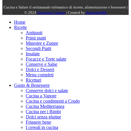
Cucina e Salute il settimanale telematico di ricette, alimentazione e benessere |
© 2024
Giuseppe Capano
| Created by
AchromeWeb
Home
Ricette
Antipasti
Primi piatti
Minestre e Zuppe
Secondi Piatti
Insalate
Focacce e Torte salate
Conserve e Salse
Dolci e Dessert
Menu completi
Ricettari
Gusto & Benessere
Conserve dolci e salate
Cucina a Vapore
Cucina e condimenti a Crudo
Cucina Mediterranea
Cucina per i Bimbi
Dolci senza glutine
Friggere bene
I cereali in cucina