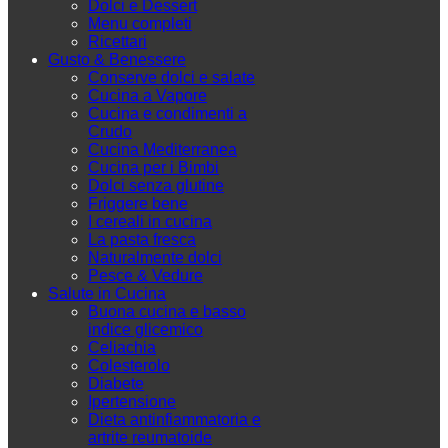
Dolci e Dessert
Menu completi
Ricettari
Gusto & Benessere
Conserve dolci e salate
Cucina a Vapore
Cucina e condimenti a
Crudo
Cucina Mediterranea
Cucina per i Bimbi
Dolci senza glutine
Friggere bene
I cereali in cucina
La pasta fresca
Naturalmente dolci
Pesce & Vedure
Salute in Cucina
Buona cucina e basso
indice glicemico
Celiachia
Colesterolo
Diabete
Ipertensione
Dieta antinfiammatoria e
artrite reumatoide