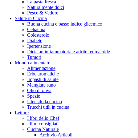
La pasta fresca
Naturalmente dolci
Pesce & Vedure
Salute in Cucina
Buona cucina e basso indice glicemico
Celiachia
Colesterolo
Diabete
Ipertensione
Dieta antinfiammatoria e artrite reumatoide
Tumori
Mondo alimentare
Alimentazione
Erbe aromatiche
Impasti di salute
Mangiare sano
Olio di oliva
Spezie
Utensili da cucina
Trucchi utili in cucina
Letture
I libri dello Chef
I libri consigliati
Cucina Naturale
Archivio Articoli