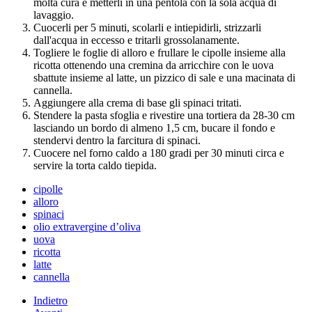
molta cura e metterli in una pentola con la sola acqua di
lavaggio.
Cuocerli per 5 minuti, scolarli e intiepidirli, strizzarli
dall'acqua in eccesso e tritarli grossolanamente.
Togliere le foglie di alloro e frullare le cipolle insieme alla
ricotta ottenendo una cremina da arricchire con le uova
sbattute insieme al latte, un pizzico di sale e una macinata di
cannella.
Aggiungere alla crema di base gli spinaci tritati.
Stendere la pasta sfoglia e rivestire una tortiera da 28-30 cm
lasciando un bordo di almeno 1,5 cm, bucare il fondo e
stendervi dentro la farcitura di spinaci.
Cuocere nel forno caldo a 180 gradi per 30 minuti circa e
servire la torta caldo tiepida.
cipolle
alloro
spinaci
olio extravergine d’oliva
uova
ricotta
latte
cannella
Indietro