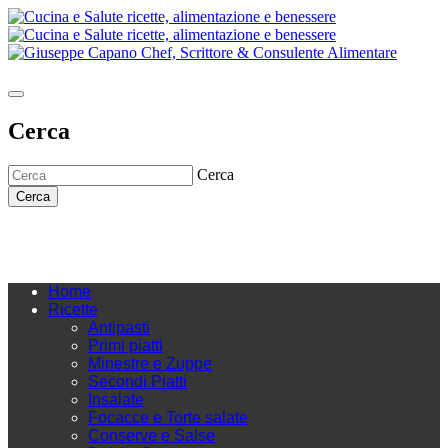
Cerca
Cerca
Cerca
Home
Ricette
Antipasti
Primi piatti
Minestre e Zuppe
Secondi Piatti
Insalate
Focacce e Torte salate
Conserve e Salse