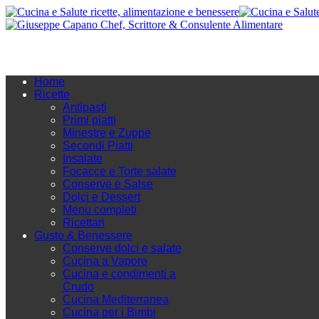
Home
Ricette
Antipasti
Primi piatti
Minestre e Zuppe
Secondi Piatti
Insalate
Focacce e Torte salate
Conserve e Salse
Dolci e Dessert
Menu completi
Ricettari
Gusto & Benessere
Conserve dolci e salate
Cucina a Vapore
Cucina e condimenti a
Crudo
Cucina Mediterranea
Cucina per i Bimbi