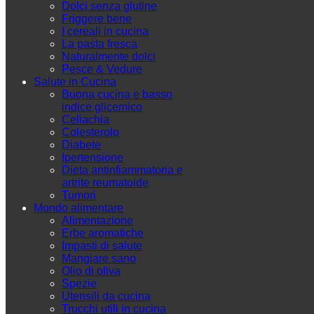
Dolci senza glutine
Friggere bene
I cereali in cucina
La pasta fresca
Naturalmente dolci
Pesce & Vedure
Salute in Cucina
Buona cucina e basso
indice glicemico
Celiachia
Colesterolo
Diabete
Ipertensione
Dieta antinfiammatoria e
artrite reumatoide
Tumori
Mondo alimentare
Alimentazione
Erbe aromatiche
Impasti di salute
Mangiare sano
Olio di oliva
Spezie
Utensili da cucina
Trucchi utili in cucina