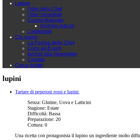
Letture
I libri dello Chef
I libri consigliati
Cucina Naturale
Archivio Articoli
L'editoriale
Chi siamo
La Pagina dello Chef
Corsi ed Eventi
Iscriviti alla Newsletter
Contatti
Cerca ricette
lupini
Tartare di peperoni rossi e lupini
Senza:
Glutine, Uova e Latticini
Stagione:
Estate
Difficoltà:
Bassa
Preparazione:
20
Cottura:
0
Una ricetta con protagonista il lupino un ingrediente molto dif