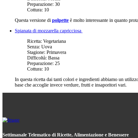
Preparazione:
30
Cottura:
10
Questa versione di
polpette
è molto interessante in quanto prota
Spianata di mozzarella capricciosa
Ricetta:
Vegetariana
Senza:
Uova
Stagione:
Primavera
Difficoltà:
Bassa
Preparazione:
25
Cottura:
10
In questa ricetta dai tanti colori e ingredienti abbiamo un utilizz
base che accoglie invece verdure, frutti e insaporitori vari.
Settimanale Telematico di Ricette, Alimentazione e Benessere