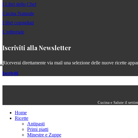
I Libri dello Chef
Cucina Naturale
I libri consigliati
L'editoriale
Iscriviti alla Newsletter
Riceverai direttamente via mail una selezione delle nuove ricette apparse
Iscriviti
Cucina e Salute il setti
Home
Ricette
Antipasti
Primi piatti
Minestre e Zuppe