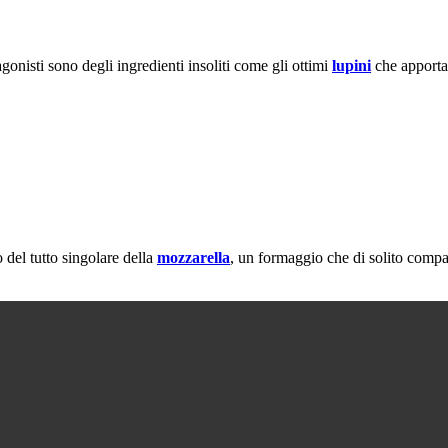
gonisti sono degli ingredienti insoliti come gli ottimi
lupini
che apportan
o del tutto singolare della
mozzarella
, un formaggio che di solito compa