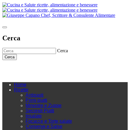
Cerca
Cerca
Cerca
Home
Ricette
Antipasti
Primi piatti
Minestre e Zuppe
Secondi Piatti
Insalate
Focacce e Torte salate
Conserve e Salse