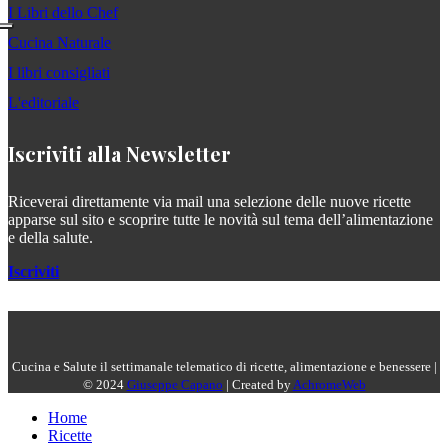
I Libri dello Chef
Cucina Naturale
I libri consigliati
L'editoriale
Iscriviti alla Newsletter
Riceverai direttamente via mail una selezione delle nuove ricette
apparse sul sito e scoprire tutte le novità sul tema dell’alimentazione
e della salute.
Iscriviti
Cucina e Salute il settimanale telematico di ricette, alimentazione e benessere |
© 2024
Giuseppe Capano
| Created by
AchromeWeb
Home
Ricette