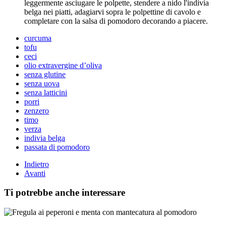
leggermente asciugare le polpette, stendere a nido l'indivia
belga nei piatti, adagiarvi sopra le polpettine di cavolo e
completare con la salsa di pomodoro decorando a piacere.
curcuma
tofu
ceci
olio extravergine d’oliva
senza glutine
senza uova
senza latticini
porri
zenzero
timo
verza
indivia belga
passata di pomodoro
Indietro
Avanti
Ti potrebbe anche interessare