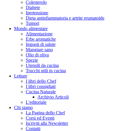
Colesterolo
Diabete
Ipertensione
Dieta antinfiammatoria e artrite reumatoide
Tumori
Mondo alimentare
Alimentazione
Erbe aromatiche
Impasti di salute
Mangiare sano
Olio di oliva
Spezie
Utensili da cucina
Trucchi utili in cucina
Letture
I libri dello Chef
I libri consigliati
Cucina Naturale
Archivio Articoli
L'editoriale
Chi siamo
La Pagina dello Chef
Corsi ed Eventi
Iscriviti alla Newsletter
Contatti