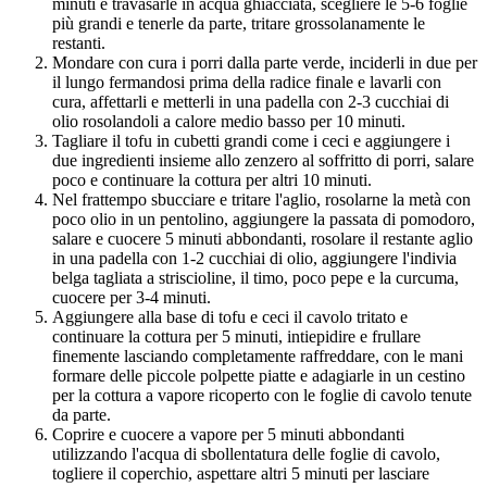
minuti e travasarle in acqua ghiacciata, scegliere le 5-6 foglie
più grandi e tenerle da parte, tritare grossolanamente le
restanti.
Mondare con cura i porri dalla parte verde, inciderli in due per
il lungo fermandosi prima della radice finale e lavarli con
cura, affettarli e metterli in una padella con 2-3 cucchiai di
olio rosolandoli a calore medio basso per 10 minuti.
Tagliare il tofu in cubetti grandi come i ceci e aggiungere i
due ingredienti insieme allo zenzero al soffritto di porri, salare
poco e continuare la cottura per altri 10 minuti.
Nel frattempo sbucciare e tritare l'aglio, rosolarne la metà con
poco olio in un pentolino, aggiungere la passata di pomodoro,
salare e cuocere 5 minuti abbondanti, rosolare il restante aglio
in una padella con 1-2 cucchiai di olio, aggiungere l'indivia
belga tagliata a striscioline, il timo, poco pepe e la curcuma,
cuocere per 3-4 minuti.
Aggiungere alla base di tofu e ceci il cavolo tritato e
continuare la cottura per 5 minuti, intiepidire e frullare
finemente lasciando completamente raffreddare, con le mani
formare delle piccole polpette piatte e adagiarle in un cestino
per la cottura a vapore ricoperto con le foglie di cavolo tenute
da parte.
Coprire e cuocere a vapore per 5 minuti abbondanti
utilizzando l'acqua di sbollentatura delle foglie di cavolo,
togliere il coperchio, aspettare altri 5 minuti per lasciare