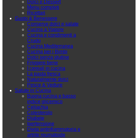
Dolci e Dessert
Menu completi
Ricettari
Gusto & Benessere
Conserve dolci e salate
Cucina a Vapore
Cucina e condimenti a
Crudo
Cucina Mediterranea
Cucina per i Bimbi
Dolci senza glutine
Friggere bene
I cereali in cucina
La pasta fresca
Naturalmente dolci
Pesce & Vedure
Salute in Cucina
Buona cucina e basso
indice glicemico
Celiachia
Colesterolo
Diabete
Ipertensione
Dieta antinfiammatoria e
artrite reumatoide