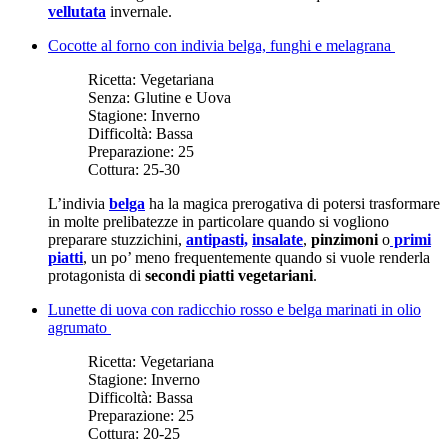
vellutata
invernale.
Cocotte al forno con indivia belga, funghi e melagrana
Ricetta:
Vegetariana
Senza:
Glutine e Uova
Stagione:
Inverno
Difficoltà:
Bassa
Preparazione:
25
Cottura:
25-30
L’indivia
belga
ha la magica prerogativa di potersi trasformare
in molte prelibatezze in particolare quando si vogliono
preparare stuzzichini,
antipasti,
insalate
,
pinzimoni
o
primi
piatti
, un po’ meno frequentemente quando si vuole renderla
protagonista di
secondi piatti vegetariani
.
Lunette di uova con radicchio rosso e belga marinati in olio
agrumato
Ricetta:
Vegetariana
Stagione:
Inverno
Difficoltà:
Bassa
Preparazione:
25
Cottura:
20-25