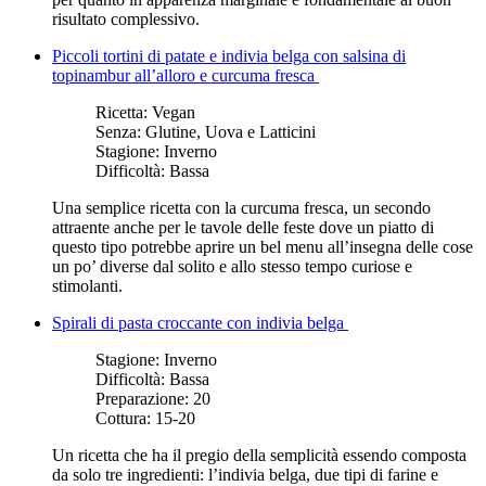
risultato complessivo.
Piccoli tortini di patate e indivia belga con salsina di
topinambur all’alloro e curcuma fresca
Ricetta:
Vegan
Senza:
Glutine, Uova e Latticini
Stagione:
Inverno
Difficoltà:
Bassa
Una semplice ricetta con la curcuma fresca, un secondo
attraente anche per le tavole delle feste dove un piatto di
questo tipo potrebbe aprire un bel menu all’insegna delle cose
un po’ diverse dal solito e allo stesso tempo curiose e
stimolanti.
Spirali di pasta croccante con indivia belga
Stagione:
Inverno
Difficoltà:
Bassa
Preparazione:
20
Cottura:
15-20
Un ricetta che ha il pregio della semplicità essendo composta
da solo tre ingredienti: l’indivia belga, due tipi di farine e