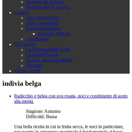
Utensili da cucina
Trucchi utili in cucina
Letture
I libri dello Chef
I libri consigliati
Cucina Naturale
Archivio Articoli
L'editoriale
Chi siamo
La Pagina dello Chef
Corsi ed Eventi
Iscriviti alla Newsletter
Contatti
Cerca ricette
indivia belga
Radicchio e belga con uva rosata, noci e condimento di aceto
alla menta
Stagione:
Autunno
Difficoltà:
Bassa
Una bella ricetta in cui la frutta secca, le noci in particolare,
per quanto in apparenza marginale è fondamentale al buon