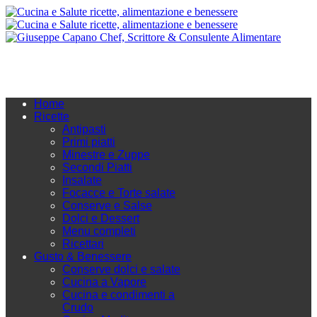
Home
Ricette
Antipasti
Primi piatti
Minestre e Zuppe
Secondi Piatti
Insalate
Focacce e Torte salate
Conserve e Salse
Dolci e Dessert
Menu completi
Ricettari
Gusto & Benessere
Conserve dolci e salate
Cucina a Vapore
Cucina e condimenti a
Crudo