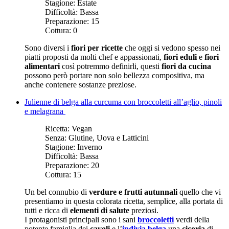
Stagione:
Estate
Difficoltà:
Bassa
Preparazione:
15
Cottura:
0
Sono diversi i
fiori per ricette
che oggi si vedono spesso nei
piatti proposti da molti chef e appassionati,
fiori eduli
e
fiori
alimentari
così potremmo definirli, questi
fiori da cucina
possono però portare non solo bellezza compositiva, ma
anche contenere sostanze preziose.
Julienne di belga alla curcuma con broccoletti all’aglio, pinoli
e melagrana
Ricetta:
Vegan
Senza:
Glutine, Uova e Latticini
Stagione:
Inverno
Difficoltà:
Bassa
Preparazione:
20
Cottura:
15
Un bel connubio di
verdure e frutti autunnali
quello che vi
presentiamo in questa colorata ricetta, semplice, alla portata di
tutti e ricca di
elementi di salute
preziosi.
I protagonisti principali sono i sani
broccoletti
verdi della
potente famiglia dei
cavoli
e l’
indivia belga
una
cicoria
di