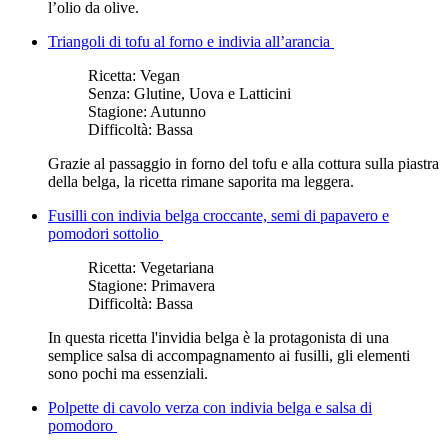
l’olio da olive.
Triangoli di tofu al forno e indivia all’arancia
Ricetta:
Vegan
Senza:
Glutine, Uova e Latticini
Stagione:
Autunno
Difficoltà:
Bassa
Grazie al passaggio in forno del tofu e alla cottura sulla piastra
della belga, la ricetta rimane saporita ma leggera.
Fusilli con indivia belga croccante, semi di papavero e
pomodori sottolio
Ricetta:
Vegetariana
Stagione:
Primavera
Difficoltà:
Bassa
In questa ricetta l'invidia belga è la protagonista
di una
semplice salsa di accompagnamento ai fusilli
, gli elementi
sono pochi ma essenziali.
Polpette di cavolo verza con indivia belga e salsa di
pomodoro