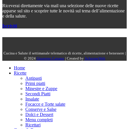
Riceverai direttamente via mail una selezione delle nuove ricette
apparse sul sito e scoprire tutte le novità sul tema dell’alimentazione
e della salute.
Iscriviti
Cucina e Salute il settimanale telematico di ricette, alimentazione e benessere |
© 2024
Giuseppe Capano
| Created by
AchromeWeb
Home
Ricette
Antipasti
Primi piatti
Minestre e Zuppe
Secondi Piatti
Insalate
Focacce e Torte salate
Conserve e Salse
Dolci e Dessert
Menu completi
Ricettari