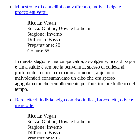
Minestrone di cannellini con zafferano, indivia belga e
broccoletti verdi
Ricetta:
Vegan
Senza:
Glutine, Uova e Latticini
Stagione:
Inverno
Difficoltà:
Bassa
Preparazione:
20
Cottura:
55
In questa stagione una zuppa calda, avvolgente, ricca di sapori
e tanta salute è sempre la benvenuta, spesso ci collega ai
profumi della cucina di mamma o nonna, a quando
malvolentieri consumavamo un cibo che ora spesso
agogniamo anche semplicemente per farci tornare indietro nel
tempo.
Barchette di indivia belga con riso indica, broccoletti, olive e
mandorle
Ricetta:
Vegan
Senza:
Glutine, Uova e Latticini
Stagione:
Inverno
Difficoltà:
Bassa
Preparazione:
15