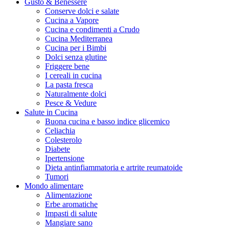
Gusto & Benessere
Conserve dolci e salate
Cucina a Vapore
Cucina e condimenti a Crudo
Cucina Mediterranea
Cucina per i Bimbi
Dolci senza glutine
Friggere bene
I cereali in cucina
La pasta fresca
Naturalmente dolci
Pesce & Vedure
Salute in Cucina
Buona cucina e basso indice glicemico
Celiachia
Colesterolo
Diabete
Ipertensione
Dieta antinfiammatoria e artrite reumatoide
Tumori
Mondo alimentare
Alimentazione
Erbe aromatiche
Impasti di salute
Mangiare sano