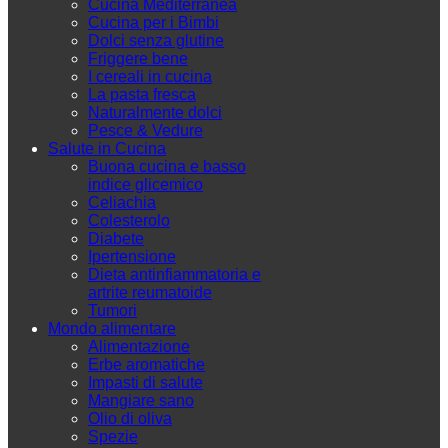
Cucina Mediterranea
Cucina per i Bimbi
Dolci senza glutine
Friggere bene
I cereali in cucina
La pasta fresca
Naturalmente dolci
Pesce & Vedure
Salute in Cucina
Buona cucina e basso
indice glicemico
Celiachia
Colesterolo
Diabete
Ipertensione
Dieta antinfiammatoria e
artrite reumatoide
Tumori
Mondo alimentare
Alimentazione
Erbe aromatiche
Impasti di salute
Mangiare sano
Olio di oliva
Spezie