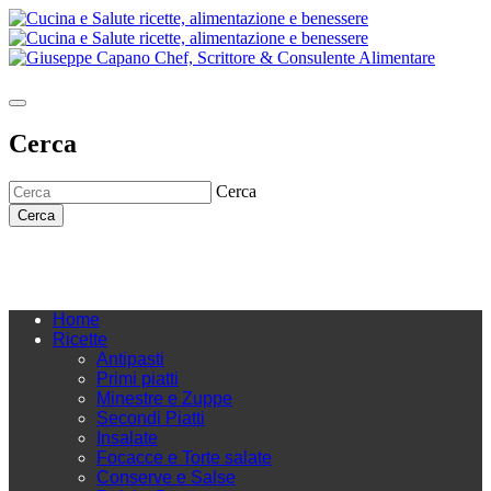
Cerca
Cerca
Cerca
Home
Ricette
Antipasti
Primi piatti
Minestre e Zuppe
Secondi Piatti
Insalate
Focacce e Torte salate
Conserve e Salse