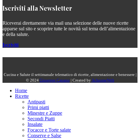
Iscriviti alla Newsletter
Riceverai direttamente via mail una selezione delle nuove ricette
apparse sul sito e scoprire tutte le novità sul tema dell’alimentazione
e della salute.
Iscriviti
Cucina e Salute il settimanale telematico di ricette, alimentazione e benessere |
© 2024
Giuseppe Capano
| Created by
AchromeWeb
Home
Ricette
Antipasti
Primi piatti
Minestre e Zuppe
Secondi Piatti
Insalate
Focacce e Torte salate
Conserve e Salse