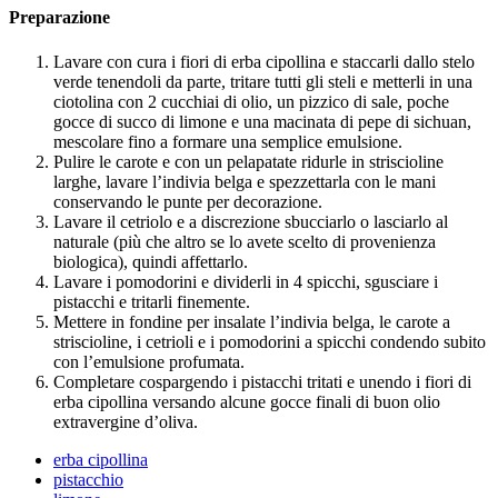
Preparazione
Lavare con cura i fiori di erba cipollina e staccarli dallo stelo
verde tenendoli da parte, tritare tutti gli steli e metterli in una
ciotolina con 2 cucchiai di olio, un pizzico di sale, poche
gocce di succo di limone e una macinata di pepe di sichuan,
mescolare fino a formare una semplice emulsione.
Pulire le carote e con un pelapatate ridurle in striscioline
larghe, lavare l’indivia belga e spezzettarla con le mani
conservando le punte per decorazione.
Lavare il cetriolo e a discrezione sbucciarlo o lasciarlo al
naturale (più che altro se lo avete scelto di provenienza
biologica), quindi affettarlo.
Lavare i pomodorini e dividerli in 4 spicchi, sgusciare i
pistacchi e tritarli finemente.
Mettere in fondine per insalate l’indivia belga, le carote a
striscioline, i cetrioli e i pomodorini a spicchi condendo subito
con l’emulsione profumata.
Completare cospargendo i pistacchi tritati e unendo i fiori di
erba cipollina versando alcune gocce finali di buon olio
extravergine d’oliva.
erba cipollina
pistacchio