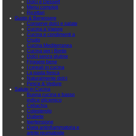
Dolci e Dessert
Menu completi
Ricettari
Gusto & Benessere
Conserve dolci e salate
Cucina a Vapore
Cucina e condimenti a
Crudo
Cucina Mediterranea
Cucina per i Bimbi
Dolci senza glutine
Friggere bene
I cereali in cucina
La pasta fresca
Naturalmente dolci
Pesce & Vedure
Salute in Cucina
Buona cucina e basso
indice glicemico
Celiachia
Colesterolo
Diabete
Ipertensione
Dieta antinfiammatoria e
artrite reumatoide