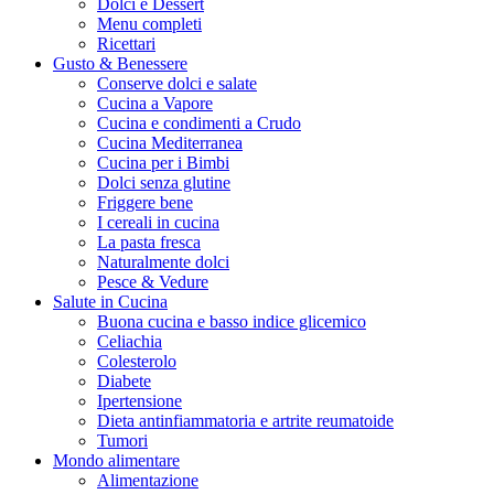
Dolci e Dessert
Menu completi
Ricettari
Gusto & Benessere
Conserve dolci e salate
Cucina a Vapore
Cucina e condimenti a Crudo
Cucina Mediterranea
Cucina per i Bimbi
Dolci senza glutine
Friggere bene
I cereali in cucina
La pasta fresca
Naturalmente dolci
Pesce & Vedure
Salute in Cucina
Buona cucina e basso indice glicemico
Celiachia
Colesterolo
Diabete
Ipertensione
Dieta antinfiammatoria e artrite reumatoide
Tumori
Mondo alimentare
Alimentazione