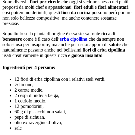
Sono diversi i
fiori per ricette
che oggi si vedono spesso nei piatti
proposti da molti chef e appassionati,
fiori eduli
e
fiori alimentari
così potremmo definirli, questi
fiori da cucina
possono però portare
non solo bellezza compositiva, ma anche contenere sostanze
preziose.
Soprattutto se la pianta di origine è essa stessa fonte ricca di
benessere
come è il caso dell’
erba cipollina
che da sempre non
solo si usa per insaporire, ma anche per i suoi apporti di
salute
che
naturalmente passano anche nei bellissimi
fiori di erba cipollina
usati creativamente in questa ricca e
golosa insalata
!
Ingredienti per 4 persone:
12 fiori di erba cipollina con i relativi steli verdi,
½ limone,
2 carote medie,
2 cespi di indivia belga,
1 cetriolo medio,
12 pomodorini,
60 g di pistacchi non salati,
pepe di sichuan,
olio extravergine d’oliva,
sale