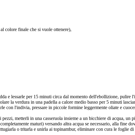
al colore finale che si vuole ottenere),
dda e lessarle per 15 minuti circa dal momento dell'ebollizione, pulire l'
olare la verdura in una padella a calore medio basso per 5 minuti lascia
arle con l'indivia, pressare in piccole formine leggermente oliate e cuoce
li pezzi, metterli in una casseruola insieme a un bicchiere di acqua, un pi
completamente maturi) versando altra acqua se necessario, alla fine do
giarla o tritarla e unirla ai topinambur, eliminare con cura le foglie di al