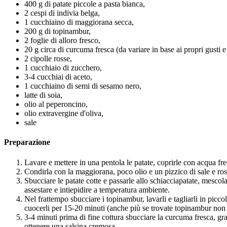
400 g di patate piccole a pasta bianca,
2 cespi di indivia belga,
1 cucchiaino di maggiorana secca,
200 g di topinambur,
2 foglie di alloro fresco,
20 g circa di curcuma fresca (da variare in base ai propri gusti e 
2 cipolle rosse,
1 cucchiaio di zucchero,
3-4 cucchiai di aceto,
1 cucchiaino di semi di sesamo nero,
latte di soia,
olio al peperoncino,
olio extravergine d'oliva,
sale
Preparazione
Lavare e mettere in una pentola le patate, coprirle con acqua fre
Condirla con la maggiorana, poco olio e un pizzico di sale e ros
Sbucciare le patate cotte e passarle allo schiacciapatate, mescol
assestare e intiepidire a temperatura ambiente.
Nel frattempo sbucciare i topinambur, lavarli e tagliarli in picco
cuocerli per 15-20 minuti (anche più se trovate topinambur non 
3-4 minuti prima di fine cottura sbucciare la curcuma fresca, grattu
ottenere una salsina cremosa.