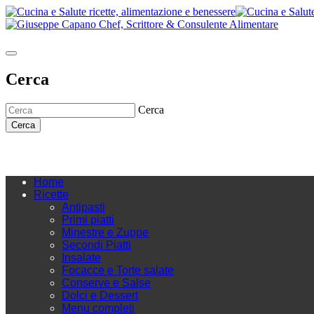
Cerca
Cerca
Cerca
Home
Ricette
Antipasti
Primi piatti
Minestre e Zuppe
Secondi Piatti
Insalate
Focacce e Torte salate
Conserve e Salse
Dolci e Dessert
Menu completi