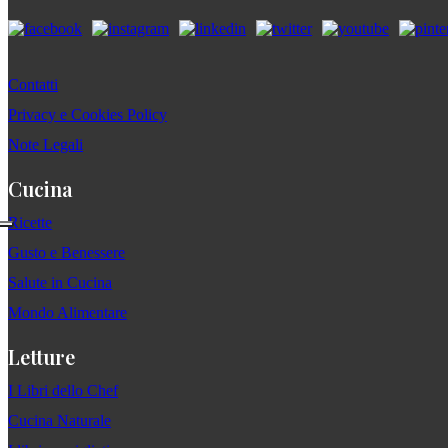
Contatti
Privacy e Cookies Policy
Note Legali
Cucina
Ricette
Gusto e Benessere
Salute in Cucina
Mondo Alimentare
Letture
I Libri dello Chef
Cucina Naturale