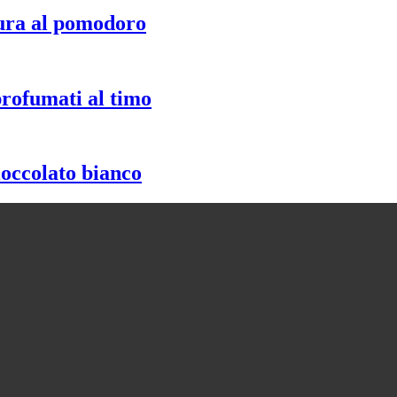
ura al pomodoro
profumati al timo
ioccolato bianco