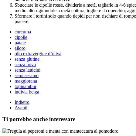
Sbucciare le cipolle rosse, dividerle a metà, tagliarle in 4-6 spi
medio alto rigirandole a metà cottura, togliere il coperchio, agg
Sformare i tortini solo quando tiepidi per non rischiare di romper
piacere.
curcuma
cipolle
patate
alloro
olio extravergine d’oliva
senza glutine
senza uova
senza latticini
semi sesamo
maggiorana
topinambur
indivia belga
Indietro
Avanti
Ti potrebbe anche interessare