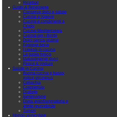
Ricettari
Gusto & Benessere
Conserve dolci e salate
Cucina a Vapore
Cucina e condimenti a
Crudo
Cucina Mediterranea
Cucina per i Bimbi
Dolci senza glutine
Friggere bene
I cereali in cucina
La pasta fresca
Naturalmente dolci
Pesce & Vedure
Salute in Cucina
Buona cucina e basso
indice glicemico
Celiachia
Colesterolo
Diabete
Ipertensione
Dieta antinfiammatoria e
artrite reumatoide
Tumori
Mondo alimentare