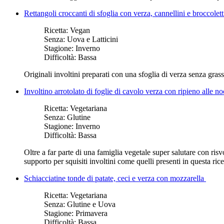
Rettangoli croccanti di sfoglia con verza, cannellini e broccolet
Ricetta:
Vegan
Senza:
Uova e Latticini
Stagione:
Inverno
Difficoltà:
Bassa
Originali involtini preparati con una sfoglia di verza senza grassi
Involtino arrotolato di foglie di cavolo verza con ripieno alle n
Ricetta:
Vegetariana
Senza:
Glutine
Stagione:
Inverno
Difficoltà:
Bassa
Oltre a far parte di una famiglia vegetale super salutare con ris
supporto per squisiti involtini come quelli presenti in questa rice
Schiacciatine tonde di patate, ceci e verza con mozzarella
Ricetta:
Vegetariana
Senza:
Glutine e Uova
Stagione:
Primavera
Difficoltà:
Bassa