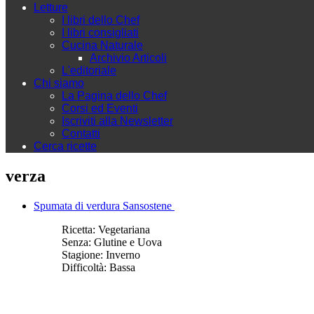
Letture
I libri dello Chef
I libri consigliati
Cucina Naturale
Archivio Articoli
L'editoriale
Chi siamo
La Pagina dello Chef
Corsi ed Eventi
Iscriviti alla Newsletter
Contatti
Cerca ricette
verza
Spumata di verdura Sansostene
Ricetta:
Vegetariana
Senza:
Glutine e Uova
Stagione:
Inverno
Difficoltà:
Bassa