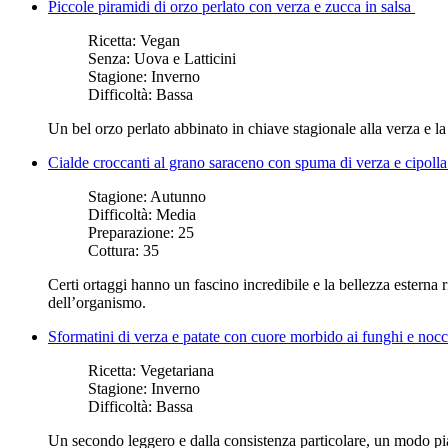
Piccole piramidi di orzo perlato con verza e zucca in salsa
Ricetta:
Vegan
Senza:
Uova e Latticini
Stagione:
Inverno
Difficoltà:
Bassa
Un bel orzo perlato abbinato in chiave stagionale alla verza e la
Cialde croccanti al grano saraceno con spuma di verza e cipoll
Stagione:
Autunno
Difficoltà:
Media
Preparazione:
25
Cottura:
35
Certi ortaggi hanno un fascino incredibile e la bellezza esterna ri
dell’organismo.
Sformatini di verza e patate con cuore morbido ai funghi e noc
Ricetta:
Vegetariana
Stagione:
Inverno
Difficoltà:
Bassa
Un secondo leggero e dalla consistenza particolare, un modo piac