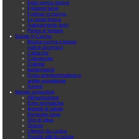
Dolci senza glutine
Friggere bene
I cereali in cucina
La pasta fresca
Naturalmente dolci
Pesce & Vedure
Salute in Cucina
Buona cucina e basso
indice glicemico
Celiachia
Colesterolo
Diabete
Ipertensione
Dieta antinfiammatoria e
artrite reumatoide
Tumori
Mondo alimentare
Alimentazione
Erbe aromatiche
Impasti di salute
Mangiare sano
Olio di oliva
Spezie
Utensili da cucina
Trucchi utili in cucina