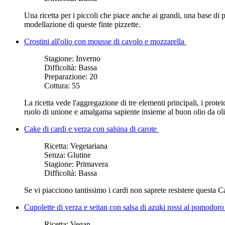
Una ricetta per i piccoli che piace anche ai grandi, una base di 
modellazione di queste finte pizzette.
Crostini all'olio con mousse di cavolo e mozzarella
Stagione:
Inverno
Difficoltà:
Bassa
Preparazione:
20
Cottura:
55
La ricetta vede l'aggregazione di tre elementi principali, i protei
ruolo di unione e amalgama sapiente insieme al buon olio da oli
Cake di cardi e verza con salsina di carote
Ricetta:
Vegetariana
Senza:
Glutine
Stagione:
Primavera
Difficoltà:
Bassa
Se vi piacciono tantissimo i cardi non saprete resistere questa Ca
Cupolette di verza e seitan con salsa di azuki rossi al pomodor
Ricetta:
Vegan