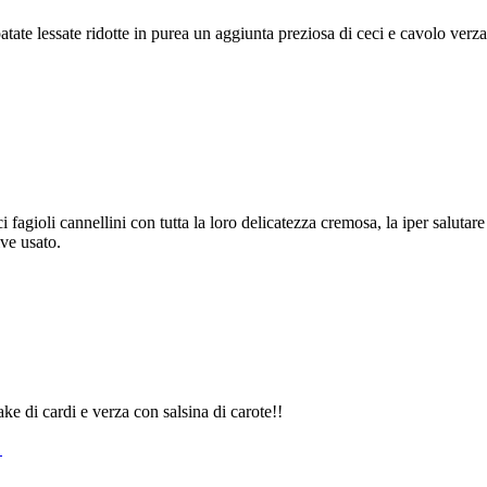
patate lessate ridotte in purea un aggiunta preziosa di ceci e cavolo verz
ci fagioli cannellini con tutta la loro delicatezza cremosa, la iper saluta
ve usato.
ke di cardi e verza con salsina di carote!!
o