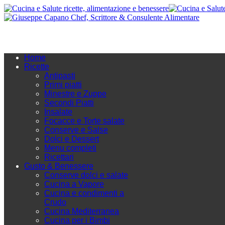
Home
Ricette
Antipasti
Primi piatti
Minestre e Zuppe
Secondi Piatti
Insalate
Focacce e Torte salate
Conserve e Salse
Dolci e Dessert
Menu completi
Ricettari
Gusto & Benessere
Conserve dolci e salate
Cucina a Vapore
Cucina e condimenti a
Crudo
Cucina Mediterranea
Cucina per i Bimbi