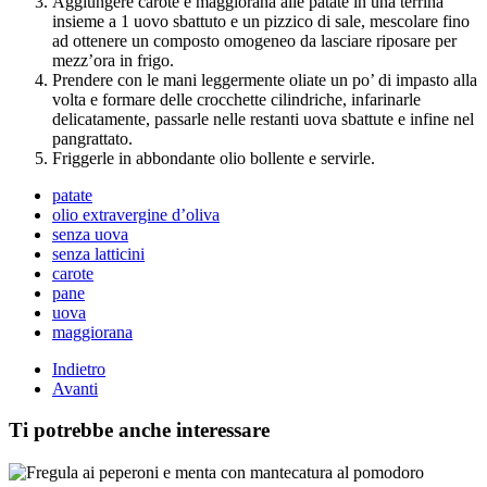
Aggiungere carote e maggiorana alle patate in una terrina
insieme a 1 uovo sbattuto e un pizzico di sale, mescolare fino
ad ottenere un composto omogeneo da lasciare riposare per
mezz’ora in frigo.
Prendere con le mani leggermente oliate un po’ di impasto alla
volta e formare delle crocchette cilindriche, infarinarle
delicatamente, passarle nelle restanti uova sbattute e infine nel
pangrattato.
Friggerle in abbondante olio bollente e servirle.
patate
olio extravergine d’oliva
senza uova
senza latticini
carote
pane
uova
maggiorana
Indietro
Avanti
Ti potrebbe anche interessare