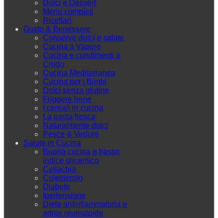
Dolci e Dessert
Menu completi
Ricettari
Gusto & Benessere
Conserve dolci e salate
Cucina a Vapore
Cucina e condimenti a
Crudo
Cucina Mediterranea
Cucina per i Bimbi
Dolci senza glutine
Friggere bene
I cereali in cucina
La pasta fresca
Naturalmente dolci
Pesce & Vedure
Salute in Cucina
Buona cucina e basso
indice glicemico
Celiachia
Colesterolo
Diabete
Ipertensione
Dieta antinfiammatoria e
artrite reumatoide