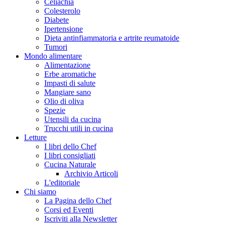
Celiachia
Colesterolo
Diabete
Ipertensione
Dieta antinfiammatoria e artrite reumatoide
Tumori
Mondo alimentare
Alimentazione
Erbe aromatiche
Impasti di salute
Mangiare sano
Olio di oliva
Spezie
Utensili da cucina
Trucchi utili in cucina
Letture
I libri dello Chef
I libri consigliati
Cucina Naturale
Archivio Articoli
L'editoriale
Chi siamo
La Pagina dello Chef
Corsi ed Eventi
Iscriviti alla Newsletter