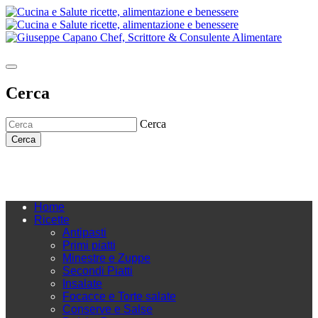
Cerca
Cerca
Cerca
Home
Ricette
Antipasti
Primi piatti
Minestre e Zuppe
Secondi Piatti
Insalate
Focacce e Torte salate
Conserve e Salse