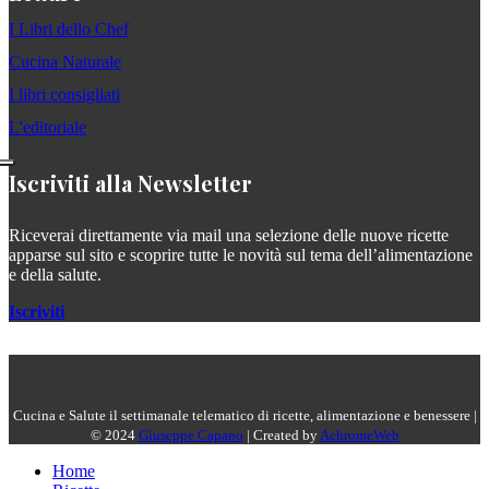
I Libri dello Chef
Cucina Naturale
I libri consigliati
L'editoriale
Iscriviti alla Newsletter
Riceverai direttamente via mail una selezione delle nuove ricette
apparse sul sito e scoprire tutte le novità sul tema dell’alimentazione
e della salute.
Iscriviti
Cucina e Salute il settimanale telematico di ricette, alimentazione e benessere |
© 2024
Giuseppe Capano
| Created by
AchromeWeb
Home