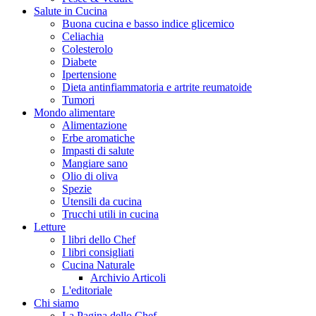
Salute in Cucina
Buona cucina e basso indice glicemico
Celiachia
Colesterolo
Diabete
Ipertensione
Dieta antinfiammatoria e artrite reumatoide
Tumori
Mondo alimentare
Alimentazione
Erbe aromatiche
Impasti di salute
Mangiare sano
Olio di oliva
Spezie
Utensili da cucina
Trucchi utili in cucina
Letture
I libri dello Chef
I libri consigliati
Cucina Naturale
Archivio Articoli
L'editoriale
Chi siamo
La Pagina dello Chef