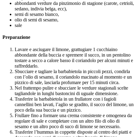
abbondanti verdure da pinzimonio di stagione (carote, cetrioli,
sedano, indivia belga, ecc),
semi di sesamo bianco,
olio di semi di sesamo,
sale
Preparazione
Lavare e asciugare il limone, grattugiare 1 cucchiaino
abbondante della buccia e spremere il succo, in un pentolino
tostare a secco a calore basso il coriandolo per alcuni minuti e
raffreddarlo.
Sbucciare e tagliare la barbabietola in piccoli pezzi, condirla
con l’olio di sesamo, il coriandolo macinato al momento e un
pizzico di sale, lasciarla profumare per 15 minuti circa.
Nel frattempo pulire e sbucciare le verdure stagionali scelte
tagliandole in lunghi bastoncini di uguale dimensione.
Trasferire la barbabietola in un frullatore con i fagioli
cannellini ben lavati, l’aglio se gradito, il succo del limone, un
poco della sua buccia e un pizzico.
Frullare fino a formare una crema consistente e omogenea da
regolare di sale e completare con un altro filo di olio di
sesamo e un altro poco di suco di limone se necessario.
Trasferire l’hummus in coppette disposte al centro dei piatti e