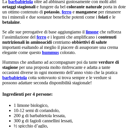
La
barbabietola
oltre ad abbinarsi gustosamente con molti altri
ortaggi stagionali
e fungere da bel
colorante naturale
porta in dote
un ottimo contenuto di
potassio
,
ferro
e
manganese
per rimanere
tra i minerali e due sostanze benefiche potenti come i
folati
e le
betalaine
.
Se alle sue prerogative di base aggiungiamo il
limone
che rafforza
l’assimilazione del
ferro
e i legumi che amplificano i
contenuti
nutrizionali in aminoacidi
centriamo
obbiettivi di salute
importanti esaltando al meglio il piacere di assaporare una crema
elegante come questo
hummus
colorato.
Hummus che andiamo ad accompagnare poi da tante
verdure di
stagione
per una proposta molto rinfrescante e adatta a tante
occasioni diverse in ogni momento dell’anno visto che la pratica
barbabietola
cotta sottovuoto si trova sempre e le verdure si
possono adattare seconda disponibilità stagionale!
Ingredienti per 4 persone:
1 limone biologico,
10-12 semi di coriandolo,
200 g di barbabietola lessata,
300 g di fagioli cannellini lessati,
½ spicchio d’aglio,