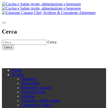
Cerca
Cerca
Cerca
Home
Ricette
Antipasti
Primi piatti
Minestre e Zuppe
Secondi Piatti
Insalate
Focacce e Torte salate
Conserve e Salse