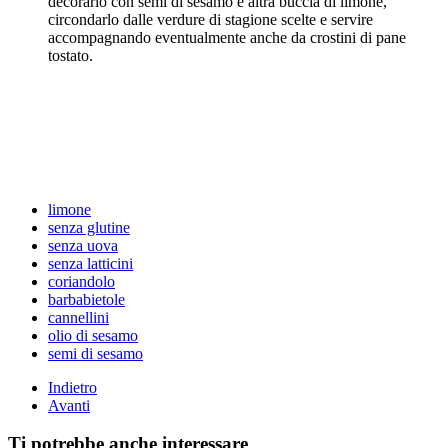
decorarlo con semi di sesamo e altra buccia di limone,
circondarlo dalle verdure di stagione scelte e servire
accompagnando eventualmente anche da crostini di pane
tostato.
limone
senza glutine
senza uova
senza latticini
coriandolo
barbabietole
cannellini
olio di sesamo
semi di sesamo
Indietro
Avanti
Ti potrebbe anche interessare