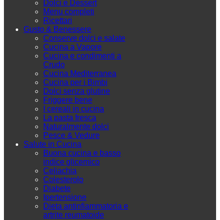
Dolci e Dessert
Menu completi
Ricettari
Gusto & Benessere
Conserve dolci e salate
Cucina a Vapore
Cucina e condimenti a
Crudo
Cucina Mediterranea
Cucina per i Bimbi
Dolci senza glutine
Friggere bene
I cereali in cucina
La pasta fresca
Naturalmente dolci
Pesce & Vedure
Salute in Cucina
Buona cucina e basso
indice glicemico
Celiachia
Colesterolo
Diabete
Ipertensione
Dieta antinfiammatoria e
artrite reumatoide