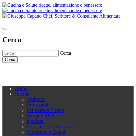
Cerca
Cerca
Cerca
Home
Ricette
Antipasti
Primi piatti
Minestre e Zuppe
Secondi Piatti
Insalate
Focacce e Torte salate
Conserve e Salse