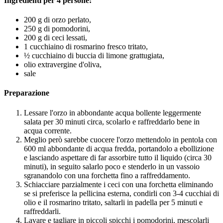
Ingredienti per 4 persone:
200 g di orzo perlato,
250 g di pomodorini,
200 g di ceci lessati,
1 cucchiaino di rosmarino fresco tritato,
½ cucchiaino di buccia di limone grattugiata,
olio extravergine d'oliva,
sale
Preparazione
Lessare l'orzo in abbondante acqua bollente leggermente
salata per 30 minuti circa, scolarlo e raffreddarlo bene in
acqua corrente.
Meglio però sarebbe cuocere l'orzo mettendolo in pentola con
600 ml abbondante di acqua fredda, portandolo a ebollizione
e lasciando aspettare di far assorbire tutto il liquido (circa 30
minuti), in seguito salarlo poco e stenderlo in un vassoio
sgranandolo con una forchetta fino a raffreddamento.
Schiacciare parzialmente i ceci con una forchetta eliminando
se si preferisce la pellicina esterna, condirli con 3-4 cucchiai di
olio e il rosmarino tritato, saltarli in padella per 5 minuti e
raffreddarli.
Lavare e tagliare in piccoli spicchi i pomodorini, mescolarli