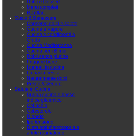
Dolci e Dessert
Menu completi
Ricettari
Gusto & Benessere
Conserve dolci e salate
Cucina a Vapore
Cucina e condimenti a
Crudo
Cucina Mediterranea
Cucina per i Bimbi
Dolci senza glutine
Friggere bene
I cereali in cucina
La pasta fresca
Naturalmente dolci
Pesce & Vedure
Salute in Cucina
Buona cucina e basso
indice glicemico
Celiachia
Colesterolo
Diabete
Ipertensione
Dieta antinfiammatoria e
artrite reumatoide