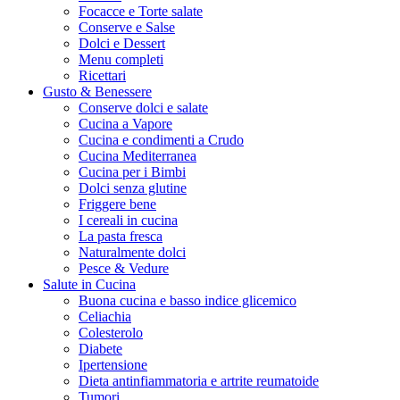
Focacce e Torte salate
Conserve e Salse
Dolci e Dessert
Menu completi
Ricettari
Gusto & Benessere
Conserve dolci e salate
Cucina a Vapore
Cucina e condimenti a Crudo
Cucina Mediterranea
Cucina per i Bimbi
Dolci senza glutine
Friggere bene
I cereali in cucina
La pasta fresca
Naturalmente dolci
Pesce & Vedure
Salute in Cucina
Buona cucina e basso indice glicemico
Celiachia
Colesterolo
Diabete
Ipertensione
Dieta antinfiammatoria e artrite reumatoide
Tumori