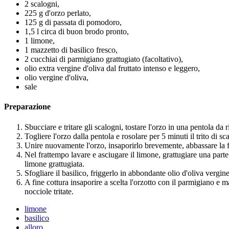
2 scalogni,
225 g d'orzo perlato,
125 g di passata di pomodoro,
1,5 l circa di buon brodo pronto,
1 limone,
1 mazzetto di basilico fresco,
2 cucchiai di parmigiano grattugiato (facoltativo),
olio extra vergine d'oliva dal fruttato intenso e leggero,
olio vergine d'oliva,
sale
Preparazione
Sbucciare e tritare gli scalogni, tostare l'orzo in una pentola da r
Togliere l'orzo dalla pentola e rosolare per 5 minuti il trito di 
Unire nuovamente l'orzo, insaporirlo brevemente, abbassare la 
Nel frattempo lavare e asciugare il limone, grattugiare una parte 
limone grattugiata.
Sfogliare il basilico, friggerlo in abbondante olio d'oliva vergin
A fine cottura insaporire a scelta l'orzotto con il parmigiano e m
nocciole tritate.
limone
basilico
alloro