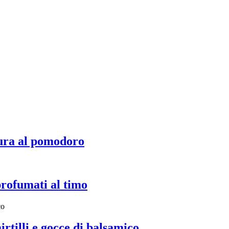
ura al pomodoro
profumati al timo
irtilli e gocce di balsamico