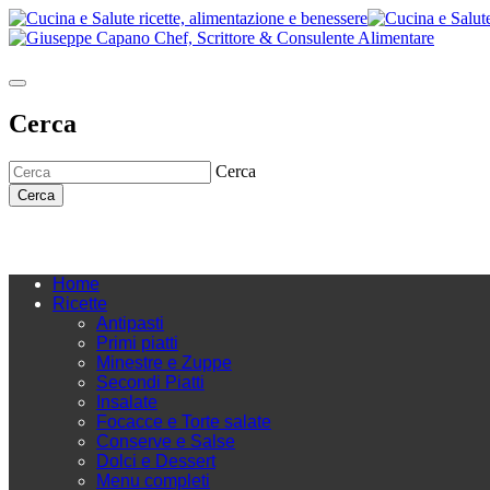
Cerca
Cerca
Cerca
Home
Ricette
Antipasti
Primi piatti
Minestre e Zuppe
Secondi Piatti
Insalate
Focacce e Torte salate
Conserve e Salse
Dolci e Dessert
Menu completi