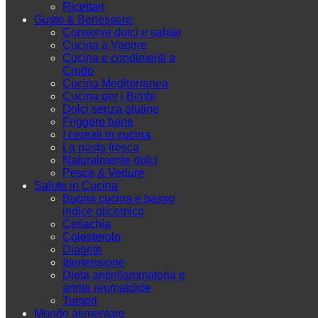
Ricettari
Gusto & Benessere
Conserve dolci e salate
Cucina a Vapore
Cucina e condimenti a
Crudo
Cucina Mediterranea
Cucina per i Bimbi
Dolci senza glutine
Friggere bene
I cereali in cucina
La pasta fresca
Naturalmente dolci
Pesce & Vedure
Salute in Cucina
Buona cucina e basso
indice glicemico
Celiachia
Colesterolo
Diabete
Ipertensione
Dieta antinfiammatoria e
artrite reumatoide
Tumori
Mondo alimentare