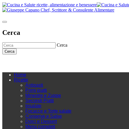
Cerca
Cerca
Cerca
Home
Ricette
Antipasti
Primi piatti
Minestre e Zuppe
Secondi Piatti
Insalate
Focacce e Torte salate
Conserve e Salse
Dolci e Dessert
Menu completi