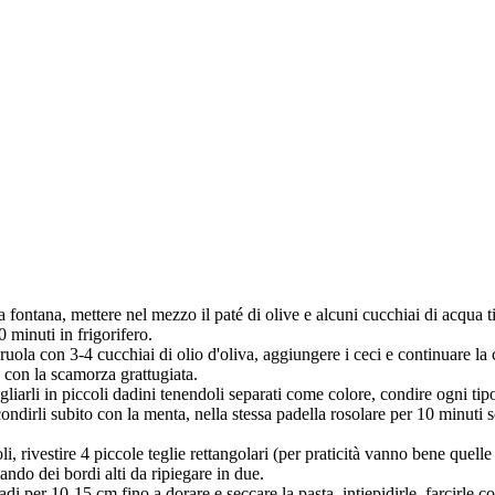
 fontana, mettere nel mezzo il paté di olive e alcuni cucchiai di acqua t
 minuti in frigorifero.
ruola con 3-4 cucchiai di olio d'oliva, aggiungere i ceci e continuare la co
 con la scamorza grattugiata.
liarli in piccoli dadini tenendoli separati come colore, condire ogni tip
ondirli subito con la menta, nella stessa padella rosolare per 10 minuti sca
goli, rivestire 4 piccole teglie rettangolari (per praticità vanno bene quel
ando dei bordi alti da ripiegare in due.
adi per 10-15 cm fino a dorare e seccare la pasta, intiepidirle, farcirle 