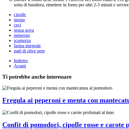
sorta di bandiera, rimettere in forno per altri 2-3 minuti e servire
cipolle
menta
ceci
senza uova
peperoni
scamorza
farina integrale
patè di olive nere
Indietro
Avanti
Ti potrebbe anche interessare
Fregula ai peperoni e menta con mantecat
Confit di pomodori, cipolle rosse e carote 