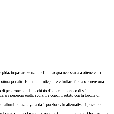
iepida, impastare versando l'altra acqua necessaria a ottenere un
ttura per altri 10 minuti, intiepidire e frullare fino a ottenere una
o di peperone con 1 cucchiaio d'olio e un pizzico di sale.
rsi i peperoni gialli, scolarli e condirli subito con la buccia di
le di alluminio usa e getta da 1 porzione, in alternativa si possono
con la crema di ceci e con i 3 peperoni alternando i colori formare una