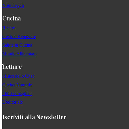
Note Legali
Cucina
Ricette
Gusto e Benessere
Salute in Cucina
Mondo Alimentare
Letture
I Libri dello Chef
Cucina Naturale
I libri consigliati
L'editoriale
Iscriviti alla Newsletter