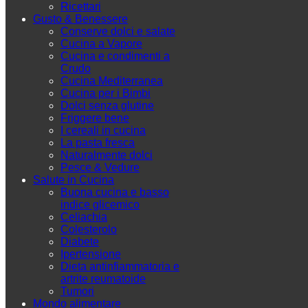
Ricettari
Gusto & Benessere
Conserve dolci e salate
Cucina a Vapore
Cucina e condimenti a
Crudo
Cucina Mediterranea
Cucina per i Bimbi
Dolci senza glutine
Friggere bene
I cereali in cucina
La pasta fresca
Naturalmente dolci
Pesce & Vedure
Salute in Cucina
Buona cucina e basso
indice glicemico
Celiachia
Colesterolo
Diabete
Ipertensione
Dieta antinfiammatoria e
artrite reumatoide
Tumori
Mondo alimentare