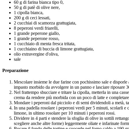
60 g di farina bianca tipo 0,
50 g di patè di olive nere,
1 cipolla bianca,
200 g di ceci lessati,
2 cucchiai di scamorza grattugiata,
8 peperoni verdi friarelli,
1 grande peperone giallo,
1 grande peperone rosso,
1 cucchiaio di menta fresca tritata,
1 cucchiaino di buccia di limone grattugiata,
olio extravergine d'oliva,
sale
Preparazione
Mescolare insieme le due farine con pochissimo sale e disporle a
impasto morbido da avvolgere in un panno e lasciare riposare 30
Nel frattempo sbucciare e tritare la cipolla, metterla in una casse
crema da rendere più morbida con un poco di latte e completare
Mondare i peperoni dal picciolo e di semi dividendoli a metà, tag
In una padella rosolare i peperoni verdi per 5 minuti, scolarli e c
limone, in ultimo rosolare per 10 minuti i peperoni rossi.
Dividere in 4 parti e stendere la sfoglia di olive in sottili rettan
scegliere anche altre forme) leggermente oliate e infarinate form
Bucare il fondo delle tortine e cuocerle nel forno caldo a 190 gr