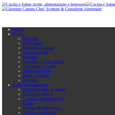
Home
Ricette
Antipasti
Primi piatti
Minestre e Zuppe
Secondi Piatti
Insalate
Focacce e Torte salate
Conserve e Salse
Dolci e Dessert
Menu completi
Ricettari
Gusto & Benessere
Conserve dolci e salate
Cucina a Vapore
Cucina e condimenti a
Crudo
Cucina Mediterranea
Cucina per i Bimbi