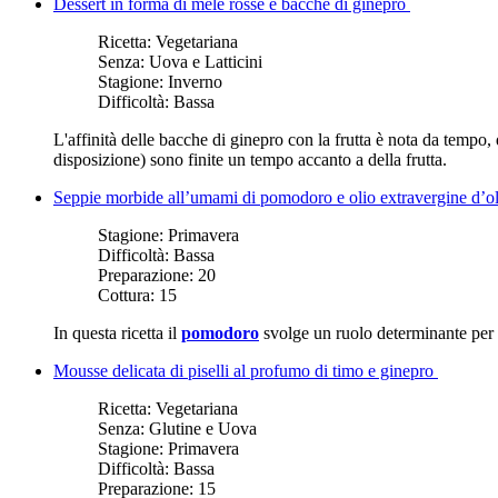
Dessert in forma di mele rosse e bacche di ginepro
Ricetta:
Vegetariana
Senza:
Uova e Latticini
Stagione:
Inverno
Difficoltà:
Bassa
L'affinità delle bacche di ginepro con la frutta è nota da tempo
disposizione) sono finite un tempo accanto a della frutta.
Seppie morbide all’umami di pomodoro e olio extravergine d’ol
Stagione:
Primavera
Difficoltà:
Bassa
Preparazione:
20
Cottura:
15
In questa ricetta il
pomodoro
svolge un ruolo determinante per 
Mousse delicata di piselli al profumo di timo e ginepro
Ricetta:
Vegetariana
Senza:
Glutine e Uova
Stagione:
Primavera
Difficoltà:
Bassa
Preparazione:
15