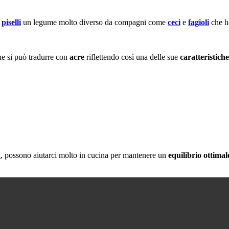
i
piselli
un legume molto diverso da compagni come
ceci
e
fagioli
che ha
e si può tradurre con
acre
riflettendo così una delle sue
caratteristich
a
, possono aiutarci molto in cucina per mantenere un
equilibrio ottimale