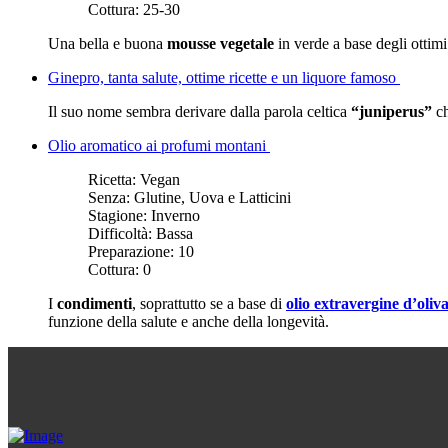
Cottura:
25-30
Una bella e buona
mousse vegetale
in verde a base degli ottim
Ginepro, tanta salute, ottime ricette e un liquore famoso
Il suo nome sembra derivare dalla parola celtica
“juniperus”
ch
Olio aromatico ai profumi montani
Ricetta:
Vegan
Senza:
Glutine, Uova e Latticini
Stagione:
Inverno
Difficoltà:
Bassa
Preparazione:
10
Cottura:
0
I
condimenti
, soprattutto se a base di
olio extravergine d’oliv
funzione della salute e anche della longevità.