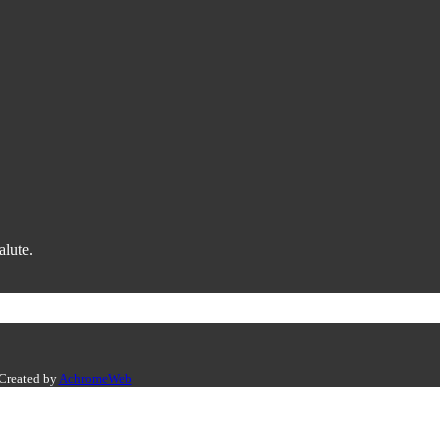
alute.
 Created by
AchromeWeb