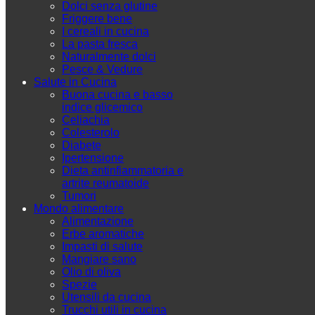
Dolci senza glutine
Friggere bene
I cereali in cucina
La pasta fresca
Naturalmente dolci
Pesce & Vedure
Salute in Cucina
Buona cucina e basso
indice glicemico
Celiachia
Colesterolo
Diabete
Ipertensione
Dieta antinfiammatoria e
artrite reumatoide
Tumori
Mondo alimentare
Alimentazione
Erbe aromatiche
Impasti di salute
Mangiare sano
Olio di oliva
Spezie
Utensili da cucina
Trucchi utili in cucina