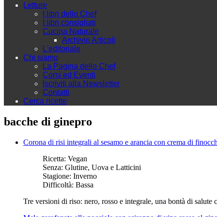
Letture
I libri dello Chef
I libri consigliati
Cucina Naturale
Archivio Articoli
L'editoriale
Chi siamo
La Pagina dello Chef
Corsi ed Eventi
Iscriviti alla Newsletter
Contatti
Cerca ricette
bacche di ginepro
Corona di risi integrali al sesamo e arancia con crema di finocc
Ricetta:
Vegan
Senza:
Glutine, Uova e Latticini
Stagione:
Inverno
Difficoltà:
Bassa
Tre versioni di riso: nero, rosso e integrale, una bontà di salut