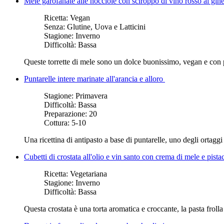
Mele garofanate alle nocciole con sciroppo di vino rosso al gi
Ricetta:
Vegan
Senza:
Glutine, Uova e Latticini
Stagione:
Inverno
Difficoltà:
Bassa
Queste torrette di mele sono un dolce buonissimo, vegan e con 
Puntarelle intere marinate all'arancia e alloro
Stagione:
Primavera
Difficoltà:
Bassa
Preparazione:
20
Cottura:
5-10
Una ricettina di antipasto a base di puntarelle, uno degli ortagg
Cubetti di crostata all'olio e vin santo con crema di mele e pist
Ricetta:
Vegetariana
Stagione:
Inverno
Difficoltà:
Bassa
Questa crostata è una torta aromatica e croccante, la pasta frolla