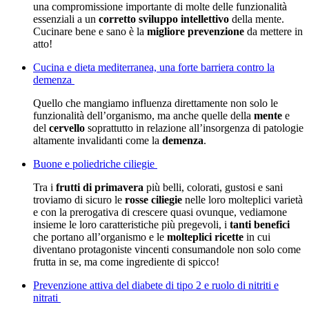
una compromissione importante di molte delle funzionalità
essenziali a un
corretto sviluppo intellettivo
della mente.
Cucinare bene e sano è la
migliore prevenzione
da mettere in
atto!
Cucina e dieta mediterranea, una forte barriera contro la
demenza
Quello che mangiamo influenza direttamente non solo le
funzionalità dell’organismo, ma anche quelle della
mente
e
del
cervello
soprattutto in relazione all’insorgenza di patologie
altamente invalidanti come la
demenza
.
Buone e poliedriche ciliegie
Tra i
frutti di primavera
più belli, colorati, gustosi e sani
troviamo di sicuro le
rosse ciliegie
nelle loro molteplici varietà
e con la prerogativa di crescere quasi ovunque, vediamone
insieme le loro caratteristiche più pregevoli, i
tanti benefici
che portano all’organismo e le
molteplici ricette
in cui
diventano protagoniste vincenti consumandole non solo come
frutta in se, ma come ingrediente di spicco!
Prevenzione attiva del diabete di tipo 2 e ruolo di nitriti e
nitrati