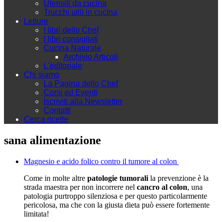
Utensili da cucina
Trucchi utili in cucina
Letture
I libri dello Chef
I libri consigliati
Cucina Naturale
Archivio Articoli
L'editoriale
Chi siamo
La Pagina dello Chef
Corsi ed Eventi
Iscriviti alla Newsletter
Contatti
Cerca ricette
sana alimentazione
Magnesio e acido folico contro il tumore al colon
Come in molte altre
patologie tumorali
la prevenzione è la
strada maestra per non incorrere nel
cancro al colon
, una
patologia purtroppo silenziosa e per questo particolarmente
pericolosa, ma che con la giusta dieta può essere fortemente
limitata!