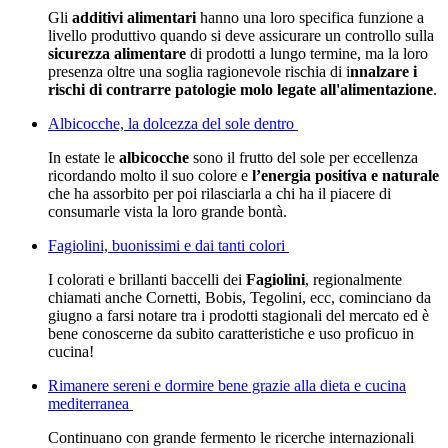
Gli
additivi alimentari
hanno una loro specifica funzione a
livello produttivo quando si deve assicurare un controllo sulla
sicurezza alimentare
di prodotti a lungo termine, ma la loro
presenza oltre una soglia ragionevole rischia di i
nnalzare i
rischi di contrarre patologie molo legate all'alimentazione
.
Albicocche, la dolcezza del sole dentro
In estate le
albicocche
sono il frutto del sole per eccellenza
ricordando molto il suo colore e
l’energia positiva e naturale
che ha assorbito per poi rilasciarla a chi ha il piacere di
consumarle vista la loro grande bontà.
Fagiolini, buonissimi e dai tanti colori
I colorati e brillanti baccelli dei
Fagiolini
, regionalmente
chiamati anche Cornetti, Bobis, Tegolini, ecc, cominciano da
giugno a farsi notare tra i prodotti stagionali del mercato ed è
bene conoscerne da subito caratteristiche e uso proficuo in
cucina!
Rimanere sereni e dormire bene grazie alla dieta e cucina
mediterranea
Continuano con grande fermento le ricerche internazionali