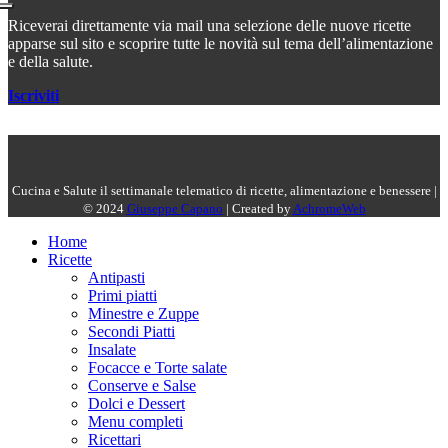
Riceverai direttamente via mail una selezione delle nuove ricette
apparse sul sito e scoprire tutte le novità sul tema dell’alimentazione
e della salute.
Iscriviti
Cucina e Salute il settimanale telematico di ricette, alimentazione e benessere |
© 2024
Giuseppe Capano
| Created by
AchromeWeb
Home
Ricette
Antipasti
Primi piatti
Minestre e Zuppe
Secondi Piatti
Insalate
Focacce e Torte salate
Conserve e Salse
Dolci e Dessert
Menu completi
Ricettari