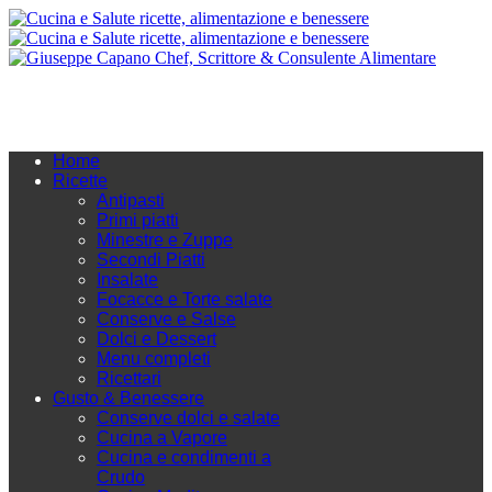
Home
Ricette
Antipasti
Primi piatti
Minestre e Zuppe
Secondi Piatti
Insalate
Focacce e Torte salate
Conserve e Salse
Dolci e Dessert
Menu completi
Ricettari
Gusto & Benessere
Conserve dolci e salate
Cucina a Vapore
Cucina e condimenti a
Crudo