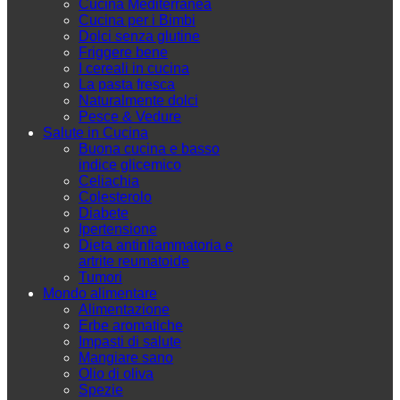
Cucina Mediterranea
Cucina per i Bimbi
Dolci senza glutine
Friggere bene
I cereali in cucina
La pasta fresca
Naturalmente dolci
Pesce & Vedure
Salute in Cucina
Buona cucina e basso
indice glicemico
Celiachia
Colesterolo
Diabete
Ipertensione
Dieta antinfiammatoria e
artrite reumatoide
Tumori
Mondo alimentare
Alimentazione
Erbe aromatiche
Impasti di salute
Mangiare sano
Olio di oliva
Spezie