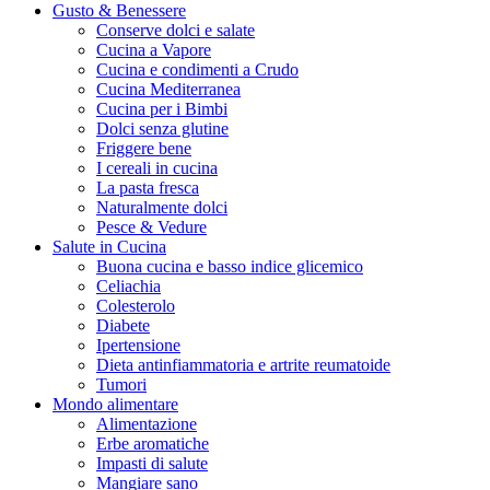
Gusto & Benessere
Conserve dolci e salate
Cucina a Vapore
Cucina e condimenti a Crudo
Cucina Mediterranea
Cucina per i Bimbi
Dolci senza glutine
Friggere bene
I cereali in cucina
La pasta fresca
Naturalmente dolci
Pesce & Vedure
Salute in Cucina
Buona cucina e basso indice glicemico
Celiachia
Colesterolo
Diabete
Ipertensione
Dieta antinfiammatoria e artrite reumatoide
Tumori
Mondo alimentare
Alimentazione
Erbe aromatiche
Impasti di salute
Mangiare sano