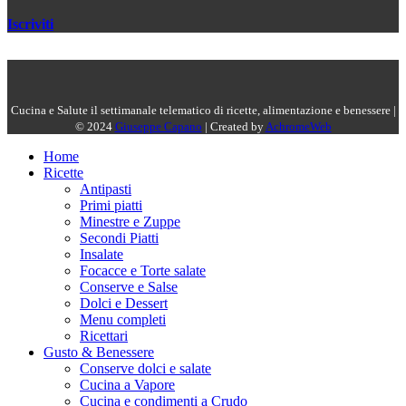
Iscriviti
Cucina e Salute il settimanale telematico di ricette, alimentazione e benessere |
© 2024
Giuseppe Capano
| Created by
AchromeWeb
Home
Ricette
Antipasti
Primi piatti
Minestre e Zuppe
Secondi Piatti
Insalate
Focacce e Torte salate
Conserve e Salse
Dolci e Dessert
Menu completi
Ricettari
Gusto & Benessere
Conserve dolci e salate
Cucina a Vapore
Cucina e condimenti a Crudo