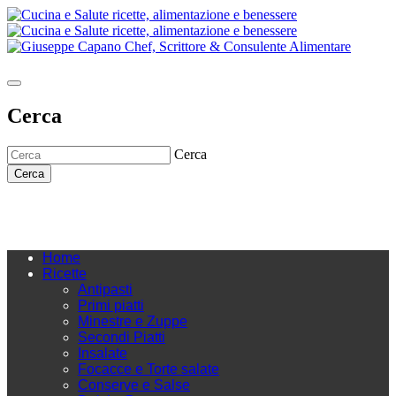
Cerca
Cerca
Cerca
Home
Ricette
Antipasti
Primi piatti
Minestre e Zuppe
Secondi Piatti
Insalate
Focacce e Torte salate
Conserve e Salse