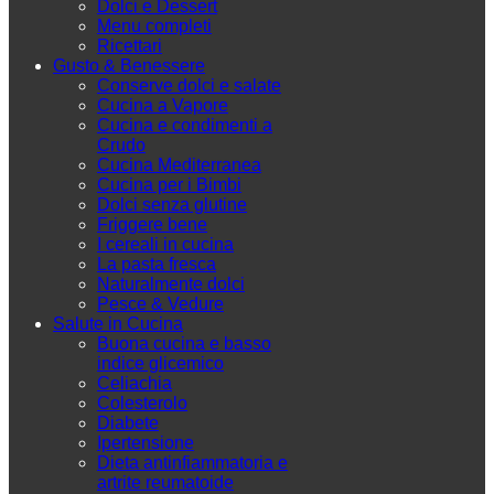
Dolci e Dessert
Menu completi
Ricettari
Gusto & Benessere
Conserve dolci e salate
Cucina a Vapore
Cucina e condimenti a
Crudo
Cucina Mediterranea
Cucina per i Bimbi
Dolci senza glutine
Friggere bene
I cereali in cucina
La pasta fresca
Naturalmente dolci
Pesce & Vedure
Salute in Cucina
Buona cucina e basso
indice glicemico
Celiachia
Colesterolo
Diabete
Ipertensione
Dieta antinfiammatoria e
artrite reumatoide