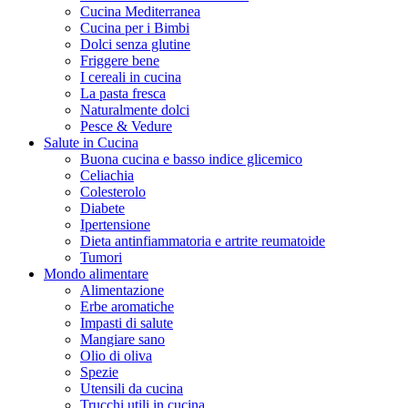
Cucina Mediterranea
Cucina per i Bimbi
Dolci senza glutine
Friggere bene
I cereali in cucina
La pasta fresca
Naturalmente dolci
Pesce & Vedure
Salute in Cucina
Buona cucina e basso indice glicemico
Celiachia
Colesterolo
Diabete
Ipertensione
Dieta antinfiammatoria e artrite reumatoide
Tumori
Mondo alimentare
Alimentazione
Erbe aromatiche
Impasti di salute
Mangiare sano
Olio di oliva
Spezie
Utensili da cucina
Trucchi utili in cucina