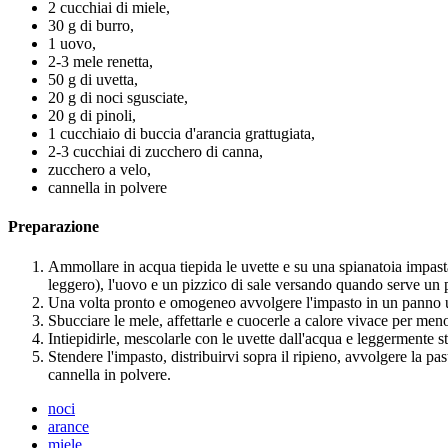
2 cucchiai di miele,
30 g di burro,
1 uovo,
2-3 mele renetta,
50 g di uvetta,
20 g di noci sgusciate,
20 g di pinoli,
1 cucchiaio di buccia d'arancia grattugiata,
2-3 cucchiai di zucchero di canna,
zucchero a velo,
cannella in polvere
Preparazione
Ammollare in acqua tiepida le uvette e su una spianatoia impastare 
leggero), l'uovo e un pizzico di sale versando quando serve un 
Una volta pronto e omogeneo avvolgere l'impasto in un panno um
Sbucciare le mele, affettarle e cuocerle a calore vivace per me
Intiepidirle, mescolarle con le uvette dall'acqua e leggermente str
Stendere l'impasto, distribuirvi sopra il ripieno, avvolgere la p
cannella in polvere.
noci
arance
miele