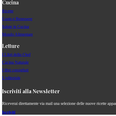
Cucina
Ricette
Gusto e Benessere
Salute in Cucina
Mondo Alimentare
Letture
I Libri dello Chef
Cucina Naturale
I libri consigliati
L'editoriale
Iscriviti alla Newsletter
Riceverai direttamente via mail una selezione delle nuove ricette apparse
Iscriviti