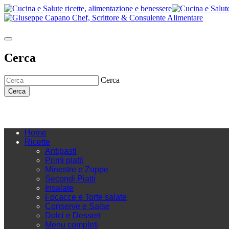
Cerca
Cerca
Cerca
Home
Ricette
Antipasti
Primi piatti
Minestre e Zuppe
Secondi Piatti
Insalate
Focacce e Torte salate
Conserve e Salse
Dolci e Dessert
Menu completi