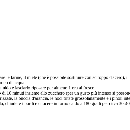
le farine, il miele (che è possibile sostituire con sciroppo d'acero), il b
poco di acqua.
ido e lasciarlo riposare per almeno 1 ora al fresco.
no di 10 minuti insieme allo zucchero (per un gusto più intenso si poss
izzate, la buccia d'arancia, le noci tritate grossolanamente e i pinoli inte
asta, chiudere i bordi e cuocere in forno caldo a 180 gradi per circa 30-