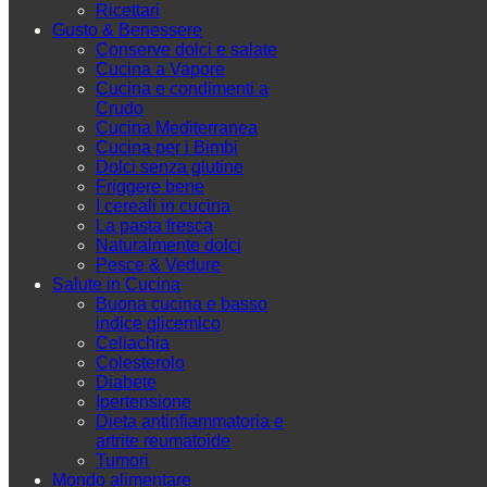
Ricettari
Gusto & Benessere
Conserve dolci e salate
Cucina a Vapore
Cucina e condimenti a
Crudo
Cucina Mediterranea
Cucina per i Bimbi
Dolci senza glutine
Friggere bene
I cereali in cucina
La pasta fresca
Naturalmente dolci
Pesce & Vedure
Salute in Cucina
Buona cucina e basso
indice glicemico
Celiachia
Colesterolo
Diabete
Ipertensione
Dieta antinfiammatoria e
artrite reumatoide
Tumori
Mondo alimentare