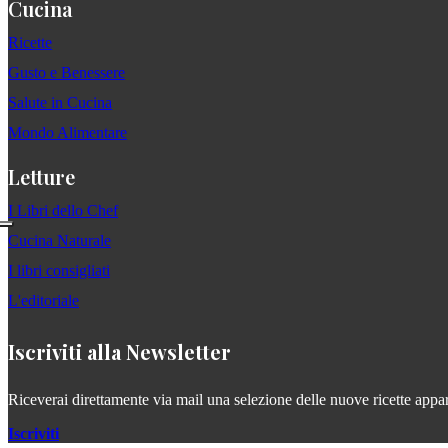
Cucina
Ricette
Gusto e Benessere
Salute in Cucina
Mondo Alimentare
Letture
I Libri dello Chef
Cucina Naturale
I libri consigliati
L'editoriale
Iscriviti alla Newsletter
Riceverai direttamente via mail una selezione delle nuove ricette apparse
Iscriviti