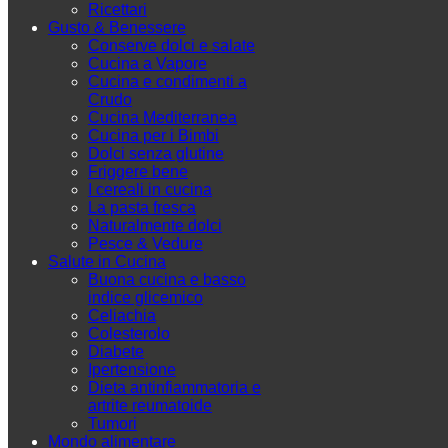
Ricettari
Gusto & Benessere
Conserve dolci e salate
Cucina a Vapore
Cucina e condimenti a
Crudo
Cucina Mediterranea
Cucina per i Bimbi
Dolci senza glutine
Friggere bene
I cereali in cucina
La pasta fresca
Naturalmente dolci
Pesce & Vedure
Salute in Cucina
Buona cucina e basso
indice glicemico
Celiachia
Colesterolo
Diabete
Ipertensione
Dieta antinfiammatoria e
artrite reumatoide
Tumori
Mondo alimentare