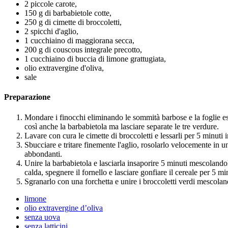
2 piccole carote,
150 g di barbabietole cotte,
250 g di cimette di broccoletti,
2 spicchi d'aglio,
1 cucchiaino di maggiorana secca,
200 g di couscous integrale precotto,
1 cucchiaino di buccia di limone grattugiata,
olio extravergine d'oliva,
sale
Preparazione
Mondare i finocchi eliminando le sommità barbose e la foglie ester
così anche la barbabietola ma lasciare separate le tre verdure.
Lavare con cura le cimette di broccoletti e lessarli per 5 minuti in
Sbucciare e tritare finemente l'aglio, rosolarlo velocemente in u
abbondanti.
Unire la barbabietola e lasciarla insaporire 5 minuti mescolando
calda, spegnere il fornello e lasciare gonfiare il cereale per 5 mi
Sgranarlo con una forchetta e unire i broccoletti verdi mescolan
limone
olio extravergine d’oliva
senza uova
senza latticini