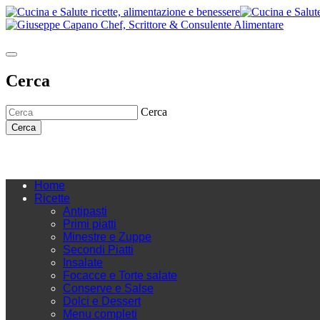
Cerca
Cerca
Cerca
Home
Ricette
Antipasti
Primi piatti
Minestre e Zuppe
Secondi Piatti
Insalate
Focacce e Torte salate
Conserve e Salse
Dolci e Dessert
Menu completi