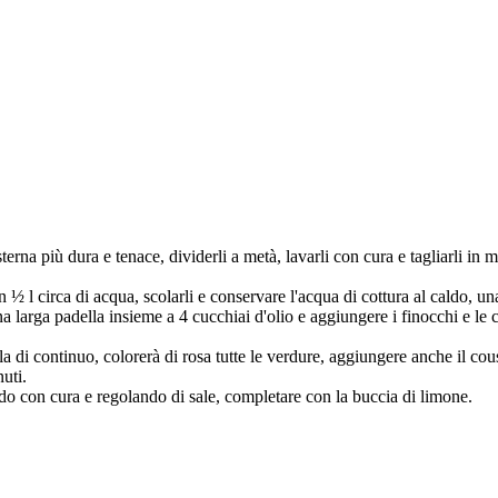
na più dura e tenace, dividerli a metà, lavarli con cura e tagliarli in min
 ½ l circa di acqua, scolarli e conservare l'acqua di cottura al caldo, una v
na larga padella insieme a 4 cucchiai d'olio e aggiungere i finocchi e le 
la di continuo, colorerà di rosa tutte le verdure, aggiungere anche il co
nuti.
do con cura e regolando di sale, completare con la buccia di limone.