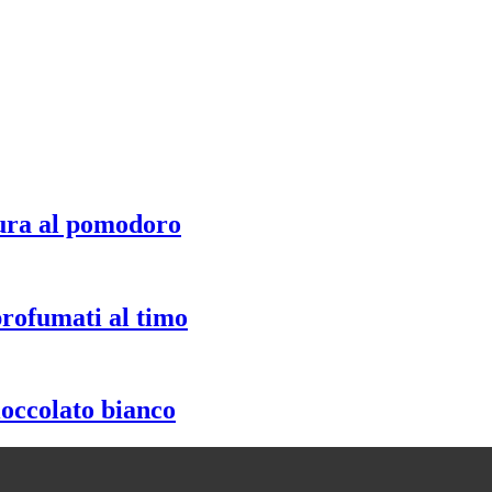
ura al pomodoro
profumati al timo
ioccolato bianco