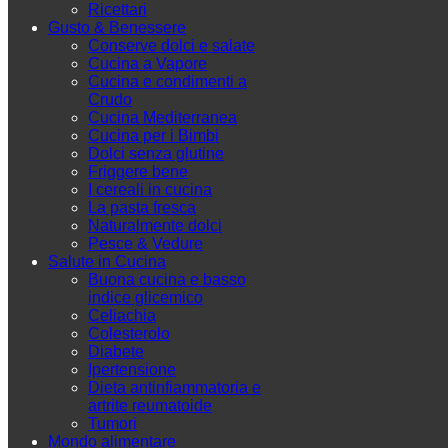
Ricettari
Gusto & Benessere
Conserve dolci e salate
Cucina a Vapore
Cucina e condimenti a
Crudo
Cucina Mediterranea
Cucina per i Bimbi
Dolci senza glutine
Friggere bene
I cereali in cucina
La pasta fresca
Naturalmente dolci
Pesce & Vedure
Salute in Cucina
Buona cucina e basso
indice glicemico
Celiachia
Colesterolo
Diabete
Ipertensione
Dieta antinfiammatoria e
artrite reumatoide
Tumori
Mondo alimentare