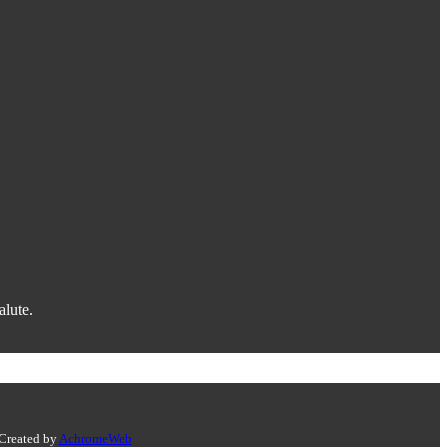
alute.
 Created by
AchromeWeb