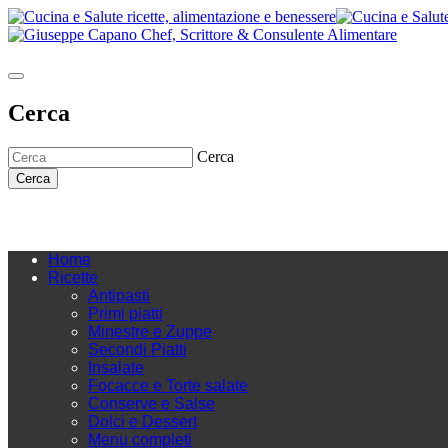
Cerca
Cerca
Cerca
Home
Ricette
Antipasti
Primi piatti
Minestre e Zuppe
Secondi Piatti
Insalate
Focacce e Torte salate
Conserve e Salse
Dolci e Dessert
Menu completi