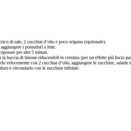
zzico di sale, 2 cucchiai d’olio e poco origano (opzionale).
e aggiungere i pomodori a fette.
iposare per altri 5 minuti.
n la buccia di limone riducendoli in cremina (per un effetto più liscio pas
arlo velocemente con 2 cucchiai d’olio, aggiungere le zucchine, salarle e 
odoro e circondarlo con le zucchine trifolate.