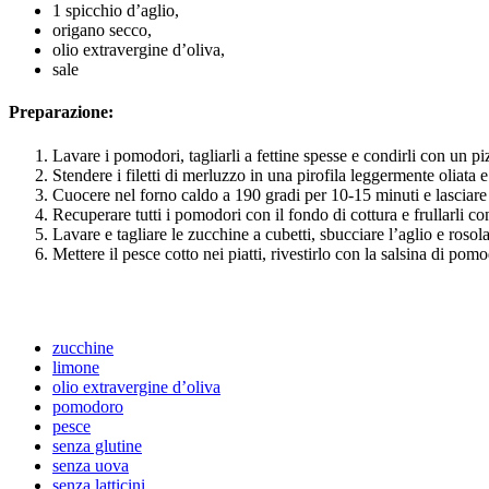
1 spicchio d’aglio,
origano secco,
olio extravergine d’oliva,
sale
Preparazione:
Lavare i pomodori, tagliarli a fettine spesse e condirli con un pi
Stendere i filetti di merluzzo in una pirofila leggermente oliata 
Cuocere nel forno caldo a 190 gradi per 10-15 minuti e lasciare r
Recuperare tutti i pomodori con il fondo di cottura e frullarli co
Lavare e tagliare le zucchine a cubetti, sbucciare l’aglio e rosol
Mettere il pesce cotto nei piatti, rivestirlo con la salsina di pom
zucchine
limone
olio extravergine d’oliva
pomodoro
pesce
senza glutine
senza uova
senza latticini