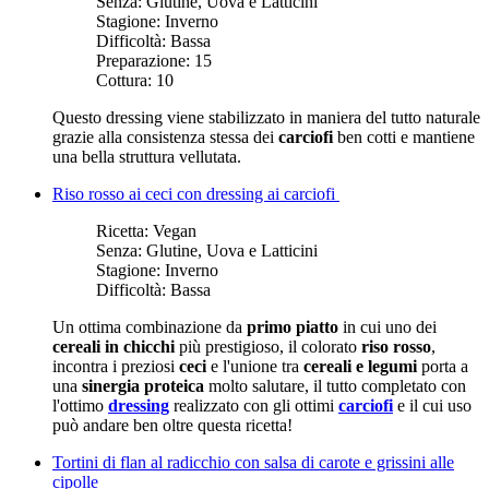
Senza:
Glutine, Uova e Latticini
Stagione:
Inverno
Difficoltà:
Bassa
Preparazione:
15
Cottura:
10
Questo dressing viene stabilizzato in maniera del tutto naturale
grazie alla consistenza stessa dei
carciofi
ben cotti e mantiene
una bella struttura vellutata.
Riso rosso ai ceci con dressing ai carciofi
Ricetta:
Vegan
Senza:
Glutine, Uova e Latticini
Stagione:
Inverno
Difficoltà:
Bassa
Un ottima combinazione da
primo piatto
in cui uno dei
cereali in chicchi
più prestigioso, il colorato
riso rosso
,
incontra i preziosi
ceci
e l'unione tra
cereali e legumi
porta a
una
sinergia proteica
molto salutare, il tutto completato con
l'ottimo
dressing
realizzato con gli ottimi
carciofi
e il cui uso
può andare ben oltre questa ricetta!
Tortini di flan al radicchio con salsa di carote e grissini alle
cipolle