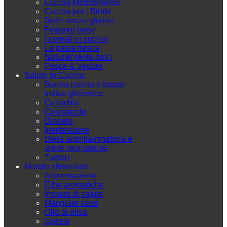
Cucina Mediterranea
Cucina per i Bimbi
Dolci senza glutine
Friggere bene
I cereali in cucina
La pasta fresca
Naturalmente dolci
Pesce & Vedure
Salute in Cucina
Buona cucina e basso
indice glicemico
Celiachia
Colesterolo
Diabete
Ipertensione
Dieta antinfiammatoria e
artrite reumatoide
Tumori
Mondo alimentare
Alimentazione
Erbe aromatiche
Impasti di salute
Mangiare sano
Olio di oliva
Spezie