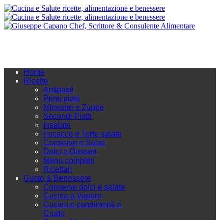
Home
Ricette
Antipasti
Primi piatti
Minestre e Zuppe
Secondi Piatti
Insalate
Focacce e Torte salate
Conserve e Salse
Dolci e Dessert
Menu completi
Ricettari
Gusto & Benessere
Conserve dolci e salate
Cucina a Vapore
Cucina e condimenti a
Crudo