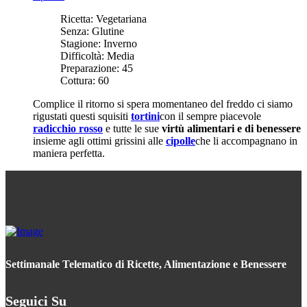
Ricetta:
Vegetariana
Senza:
Glutine
Stagione:
Inverno
Difficoltà:
Media
Preparazione:
45
Cottura:
60
Complice il ritorno si spera momentaneo del freddo ci siamo
rigustati questi squisiti
tortini
con il sempre piacevole
radicchio rosso
e tutte le sue
virtù alimentari e di benessere
insieme agli ottimi grissini alle
cipolle
che li accompagnano in
maniera perfetta.
Settimanale Telematico di Ricette, Alimentazione e Benessere
Seguici Su