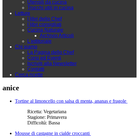
Utensili da cucina
Trucchi utili in cucina
Letture
I libri dello Chef
I libri consigliati
Cucina Naturale
Archivio Articoli
L'editoriale
Chi siamo
La Pagina dello Chef
Corsi ed Eventi
Iscriviti alla Newsletter
Contatti
Cerca ricette
anice
Tortine al limoncello con salsa di menta, ananas e fragole
Ricetta:
Vegetariana
Stagione:
Primavera
Difficoltà:
Bassa
Mousse di castagne in cialde croccanti