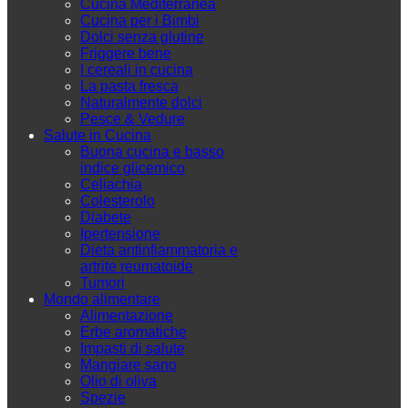
Cucina Mediterranea
Cucina per i Bimbi
Dolci senza glutine
Friggere bene
I cereali in cucina
La pasta fresca
Naturalmente dolci
Pesce & Vedure
Salute in Cucina
Buona cucina e basso
indice glicemico
Celiachia
Colesterolo
Diabete
Ipertensione
Dieta antinfiammatoria e
artrite reumatoide
Tumori
Mondo alimentare
Alimentazione
Erbe aromatiche
Impasti di salute
Mangiare sano
Olio di oliva
Spezie