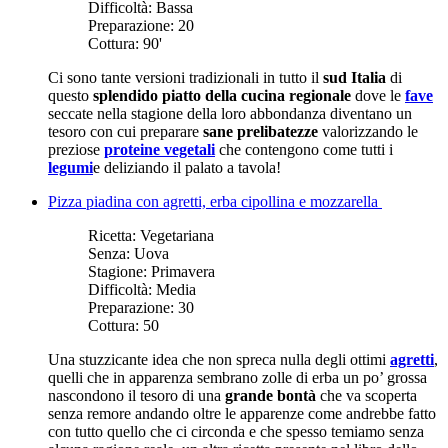
Difficoltà:
Bassa
Preparazione:
20
Cottura:
90'
Ci sono tante versioni tradizionali in tutto il
sud Italia
di
questo
splendido piatto della cucina regionale
dove le
fave
seccate nella stagione della loro abbondanza diventano un
tesoro con cui preparare
sane prelibatezze
valorizzando le
preziose
proteine vegetali
che contengono come tutti i
legumi
e deliziando il palato a tavola!
Pizza piadina con agretti, erba cipollina e mozzarella
Ricetta:
Vegetariana
Senza:
Uova
Stagione:
Primavera
Difficoltà:
Media
Preparazione:
30
Cottura:
50
Una stuzzicante idea che non spreca nulla degli ottimi
agretti
,
quelli che in apparenza sembrano zolle di erba un po’ grossa
nascondono il tesoro di una
grande bontà
che va scoperta
senza remore andando oltre le apparenze come andrebbe fatto
con tutto quello che ci circonda e che spesso temiamo senza