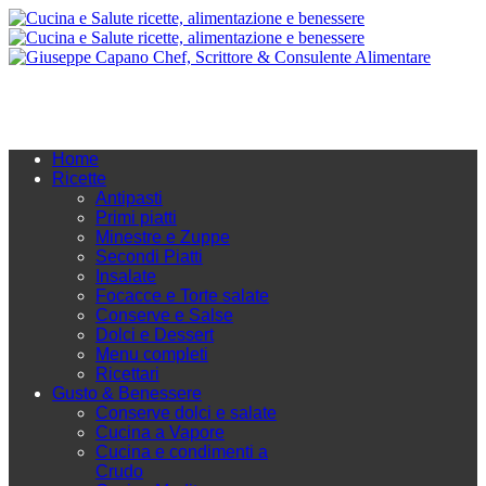
Home
Ricette
Antipasti
Primi piatti
Minestre e Zuppe
Secondi Piatti
Insalate
Focacce e Torte salate
Conserve e Salse
Dolci e Dessert
Menu completi
Ricettari
Gusto & Benessere
Conserve dolci e salate
Cucina a Vapore
Cucina e condimenti a
Crudo