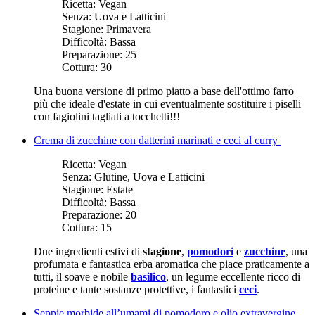
Ricetta:
Vegan
Senza:
Uova e Latticini
Stagione:
Primavera
Difficoltà:
Bassa
Preparazione:
25
Cottura:
30
Una buona versione di primo piatto a base dell'ottimo farro
più che ideale d'estate in cui eventualmente sostituire i piselli
con fagiolini tagliati a tocchetti!!!
Crema di zucchine con datterini marinati e ceci al curry
Ricetta:
Vegan
Senza:
Glutine, Uova e Latticini
Stagione:
Estate
Difficoltà:
Bassa
Preparazione:
20
Cottura:
15
Due ingredienti estivi di
stagione
,
pomodori
e
zucchine
, una
profumata e fantastica erba aromatica che piace praticamente a
tutti, il soave e nobile
basilico
, un legume eccellente ricco di
proteine e tante sostanze protettive, i fantastici
ceci
.
Seppie morbide all’umami di pomodoro e olio extravergine