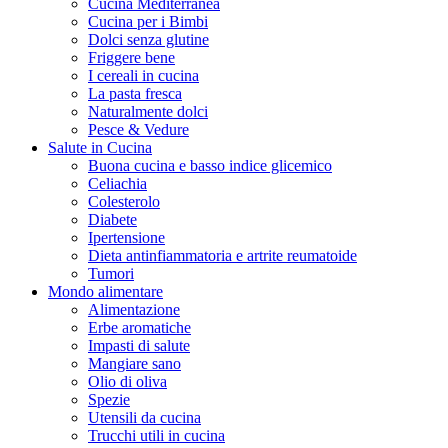
Cucina Mediterranea
Cucina per i Bimbi
Dolci senza glutine
Friggere bene
I cereali in cucina
La pasta fresca
Naturalmente dolci
Pesce & Vedure
Salute in Cucina
Buona cucina e basso indice glicemico
Celiachia
Colesterolo
Diabete
Ipertensione
Dieta antinfiammatoria e artrite reumatoide
Tumori
Mondo alimentare
Alimentazione
Erbe aromatiche
Impasti di salute
Mangiare sano
Olio di oliva
Spezie
Utensili da cucina
Trucchi utili in cucina