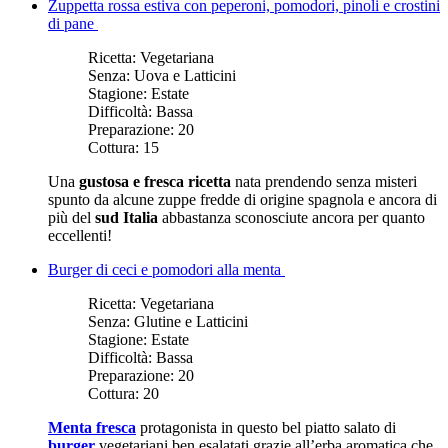
Zuppetta rossa estiva con peperoni, pomodori, pinoli e crostini
di pane
Ricetta:
Vegetariana
Senza:
Uova e Latticini
Stagione:
Estate
Difficoltà:
Bassa
Preparazione:
20
Cottura:
15
Una
gustosa e fresca ricetta
nata prendendo senza misteri
spunto da alcune zuppe fredde di origine spagnola e ancora di
più del
sud Italia
abbastanza sconosciute ancora per quanto
eccellenti!
Burger di ceci e pomodori alla menta
Ricetta:
Vegetariana
Senza:
Glutine e Latticini
Stagione:
Estate
Difficoltà:
Bassa
Preparazione:
20
Cottura:
20
Menta fresca
protagonista in questo bel piatto salato di
burger
vegetariani ben esalatati grazie all’erba aromatica che