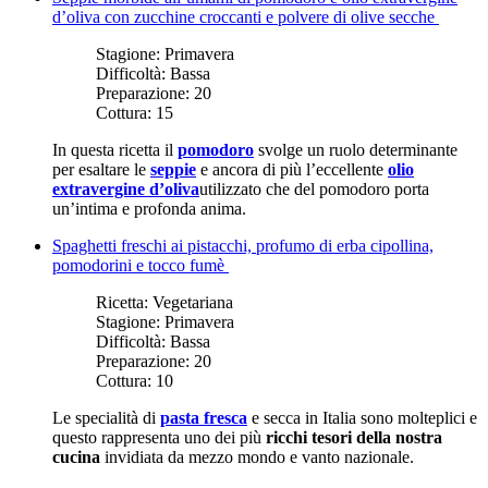
d’oliva con zucchine croccanti e polvere di olive secche
Stagione:
Primavera
Difficoltà:
Bassa
Preparazione:
20
Cottura:
15
In questa ricetta il
pomodoro
svolge un ruolo determinante
per esaltare le
seppie
e ancora di più l’eccellente
olio
extravergine d’oliva
utilizzato che del pomodoro porta
un’intima e profonda anima.
Spaghetti freschi ai pistacchi, profumo di erba cipollina,
pomodorini e tocco fumè
Ricetta:
Vegetariana
Stagione:
Primavera
Difficoltà:
Bassa
Preparazione:
20
Cottura:
10
Le specialità di
pasta fresca
e secca in Italia sono molteplici e
questo rappresenta uno dei più
ricchi tesori della nostra
cucina
invidiata da mezzo mondo e vanto nazionale.