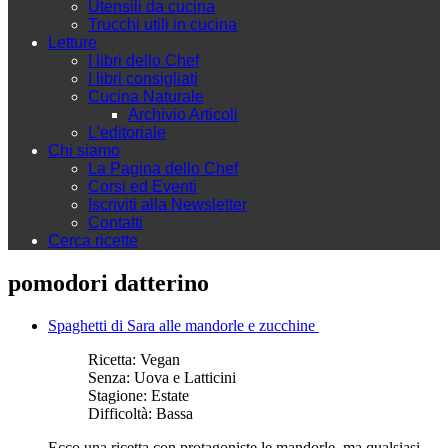
Utensili da cucina
Trucchi utili in cucina
Letture
I libri dello Chef
I libri consigliati
Cucina Naturale
Archivio Articoli
L'editoriale
Chi siamo
La Pagina dello Chef
Corsi ed Eventi
Iscriviti alla Newsletter
Contatti
Cerca ricette
pomodori datterino
Spaghetti di Sara alle mandorle e zucchine
Ricetta:
Vegan
Senza:
Uova e Latticini
Stagione:
Estate
Difficoltà:
Bassa
Ecco una ricetta con protagoniste le mandorle, ma qualsiasi