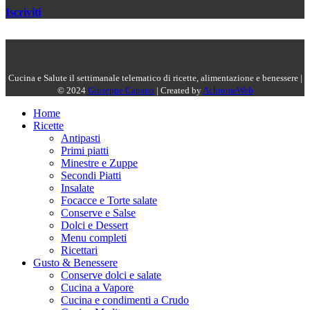
Iscriviti
Cucina e Salute il settimanale telematico di ricette, alimentazione e benessere |
© 2024
Giuseppe Capano
| Created by
AchromeWeb
Home
Ricette
Antipasti
Primi piatti
Minestre e Zuppe
Secondi Piatti
Insalate
Focacce e Torte salate
Conserve e Salse
Dolci e Dessert
Menu completi
Ricettari
Gusto & Benessere
Conserve dolci e salate
Cucina a Vapore
Cucina e condimenti a Crudo