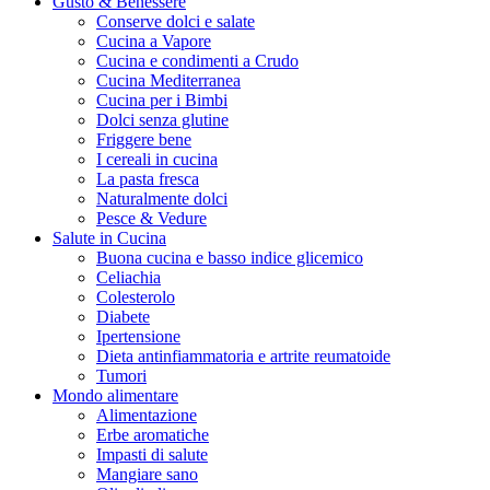
Gusto & Benessere
Conserve dolci e salate
Cucina a Vapore
Cucina e condimenti a Crudo
Cucina Mediterranea
Cucina per i Bimbi
Dolci senza glutine
Friggere bene
I cereali in cucina
La pasta fresca
Naturalmente dolci
Pesce & Vedure
Salute in Cucina
Buona cucina e basso indice glicemico
Celiachia
Colesterolo
Diabete
Ipertensione
Dieta antinfiammatoria e artrite reumatoide
Tumori
Mondo alimentare
Alimentazione
Erbe aromatiche
Impasti di salute
Mangiare sano