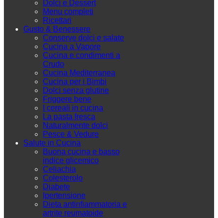
Dolci e Dessert
Menu completi
Ricettari
Gusto & Benessere
Conserve dolci e salate
Cucina a Vapore
Cucina e condimenti a
Crudo
Cucina Mediterranea
Cucina per i Bimbi
Dolci senza glutine
Friggere bene
I cereali in cucina
La pasta fresca
Naturalmente dolci
Pesce & Vedure
Salute in Cucina
Buona cucina e basso
indice glicemico
Celiachia
Colesterolo
Diabete
Ipertensione
Dieta antinfiammatoria e
artrite reumatoide