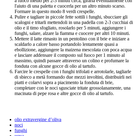
a fuoco medio per 2-3 minuti circa, girarla eventualmente con
l'aiuto di una paletta e cuocerla per un altro minuto scarso.
Formare in questo modo 8 verdi crespelle.
Pulire e tagliare in piccole fette sottili i funghi, sbucciare gli
scalogni e tritarli mettendoli in una padella con 2-3 cucchiai di
olio e il timo sfogliato, rosolarlo per 5 minuti, aggiungere i
funghi, salare, alzare la fiamma e cuocere per altri 10 minuti.
Mettere il latte rimasto in un pentolino con il brie e iniziare a
scaldarlo a calore basso portandolo lentamente quasi a
ebollizione, aggiungere la maizena mescolata con poca acqua
e lasciare addensare il composto sul fuoco per 1 minuto al
massimo, quindi passare attraverso un colino e profumare la
fonduta con alcune gocce di olio al tartufo.
Farcire le crespelle con i funghi trifolati e arrotolarle, tagliarle
di sbieco a metà formando due mezzi involtini, distribuirli nei
piatti e colarvi sopra a piacimento la fonduta di brie,
completare con le noci sgusciate tritate grossolanamente, una
macinata di pepe rosa e altre gocce di olio al tartufo.
olio extravergine d’oliva
noci
funghi
uova