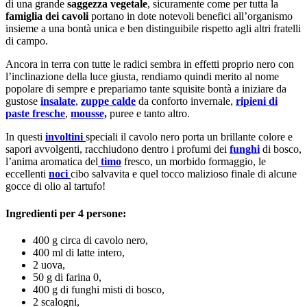
di una grande
saggezza vegetale
, sicuramente come per tutta la
famiglia dei cavoli
portano in dote notevoli benefici all’organismo
insieme a una bontà unica e ben distinguibile rispetto agli altri fratelli
di campo.
Ancora in terra con tutte le radici sembra in effetti proprio nero con
l’inclinazione della luce giusta, rendiamo quindi merito al nome
popolare di sempre e prepariamo tante squisite bontà a iniziare da
gustose
insalate
,
zuppe calde
da conforto invernale,
ripieni di
paste fresche
,
mousse,
puree e tanto altro.
In questi
involtini
speciali il cavolo nero porta un brillante colore e
sapori avvolgenti, racchiudono dentro i profumi dei
funghi
di bosco,
l’anima aromatica del
timo
fresco, un morbido formaggio, le
eccellenti
noci
cibo salvavita e quel tocco malizioso finale di alcune
gocce di olio al tartufo!
Ingredienti per 4 persone:
400 g circa di cavolo nero,
400 ml di latte intero,
2 uova,
50 g di farina 0,
400 g di funghi misti di bosco,
2 scalogni,