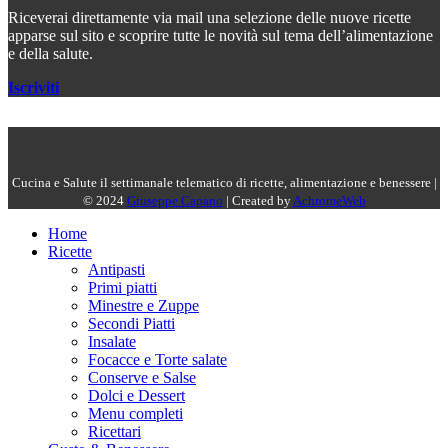
Riceverai direttamente via mail una selezione delle nuove ricette
apparse sul sito e scoprire tutte le novità sul tema dell’alimentazione
e della salute.
Iscriviti
Cucina e Salute il settimanale telematico di ricette, alimentazione e benessere |
© 2024
Giuseppe Capano
| Created by
AchromeWeb
Home
Ricette
Antipasti
Primi piatti
Minestre e Zuppe
Secondi Piatti
Insalate
Focacce e Torte salate
Conserve e Salse
Dolci e Dessert
Menu completi
Ricettari