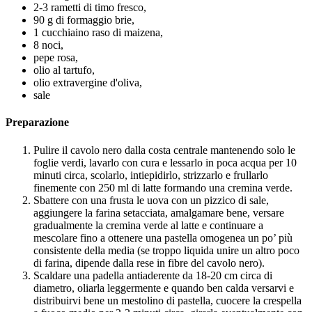
2-3 rametti di timo fresco,
90 g di formaggio brie,
1 cucchiaino raso di maizena,
8 noci,
pepe rosa,
olio al tartufo,
olio extravergine d'oliva,
sale
Preparazione
Pulire il cavolo nero dalla costa centrale mantenendo solo le
foglie verdi, lavarlo con cura e lessarlo in poca acqua per 10
minuti circa, scolarlo, intiepidirlo, strizzarlo e frullarlo
finemente con 250 ml di latte formando una cremina verde.
Sbattere con una frusta le uova con un pizzico di sale,
aggiungere la farina setacciata, amalgamare bene, versare
gradualmente la cremina verde al latte e continuare a
mescolare fino a ottenere una pastella omogenea un po’ più
consistente della media (se troppo liquida unire un altro poco
di farina, dipende dalla rese in fibre del cavolo nero).
Scaldare una padella antiaderente da 18-20 cm circa di
diametro, oliarla leggermente e quando ben calda versarvi e
distribuirvi bene un mestolino di pastella, cuocere la crespella