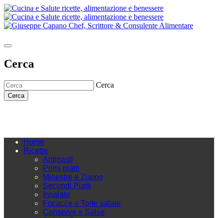
Cerca
Cerca
Cerca
Home
Ricette
Antipasti
Primi piatti
Minestre e Zuppe
Secondi Piatti
Insalate
Focacce e Torte salate
Conserve e Salse