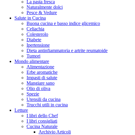
La pasta fresca
Naturalmente dolci
Pesce & Vedure
Salute in Cucina
Buona cucina e basso indice glicemico
Celiachia
Colesterolo
Diabete
Ipertensione
Dieta antinfiammatoria e artrite reumatoide
Tumori
Mondo alimentare
Alimentazione
Erbe aromatiche
Impasti di salute
Mangiare sano
Olio di oliva
Spezie
Utensili da cucina
Trucchi utili in cucina
Letture
I libri dello Chef
I libri consigliati
Cucina Naturale
Archivio Articoli