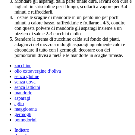
Mondare gli asparagi dalla parte finale dura, lavarli con cura e
tagliarli in striscioline per il lungo, scottarli a vapore per 3-4
minuti e raffreddarli.
Tostare le scaglie di mandorle in un pentolino per pochi
minuti a calore basso, raffreddarle e frullarne i 4/5, condire
con questa polvere di mandorle gli asparagi insieme a un
pizzico di sale e 2-3 cucchiai d'olio.
Stendere la crema di zucchine calda sul fondo dei piatti,
adagiarvi nel mezzo a nido gli asparagi ugualmente caldi e
circondare il tutto con i germogli, decorare con dei
pomodorini divisi a metà e le mandorle in scaglie rimaste.
zucchine
olio extravergine d’oliva
senza glutine
senza uova
senza latticini
mandorle
asparagi
aglio
maggiorana
germogli
pomodorini
Indietro