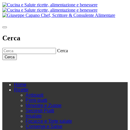
Cerca
Cerca
Cerca
Home
Ricette
Antipasti
Primi piatti
Minestre e Zuppe
Secondi Piatti
Insalate
Focacce e Torte salate
Conserve e Salse