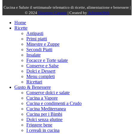
Cucina e Salute il settimanale telematico di ricette, alimentazione e benessere |
© 2024
Giuseppe Capano
| Created by
AchromeWeb
Home
Ricette
Antipasti
Primi piatti
Minestre e Zuppe
Secondi Piatti
Insalate
Focacce e Torte salate
Conserve e Salse
Dolci e Dessert
Menu completi
Ricettari
Gusto & Benessere
Conserve dolci e salate
Cucina a Vapore
Cucina e condimenti a Crudo
Cucina Mediterranea
Cucina per i Bimbi
Dolci senza glutine
Friggere bene
I cereali in cucina