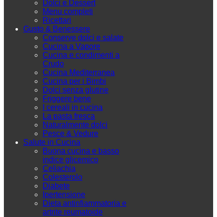
Dolci e Dessert
Menu completi
Ricettari
Gusto & Benessere
Conserve dolci e salate
Cucina a Vapore
Cucina e condimenti a
Crudo
Cucina Mediterranea
Cucina per i Bimbi
Dolci senza glutine
Friggere bene
I cereali in cucina
La pasta fresca
Naturalmente dolci
Pesce & Vedure
Salute in Cucina
Buona cucina e basso
indice glicemico
Celiachia
Colesterolo
Diabete
Ipertensione
Dieta antinfiammatoria e
artrite reumatoide