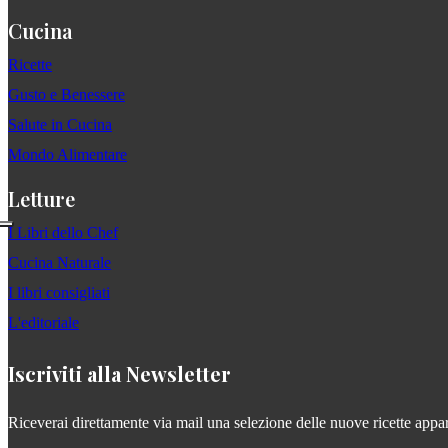
Cucina
Ricette
Gusto e Benessere
Salute in Cucina
Mondo Alimentare
Letture
I Libri dello Chef
Cucina Naturale
I libri consigliati
L'editoriale
Iscriviti alla Newsletter
Riceverai direttamente via mail una selezione delle nuove ricette apparse