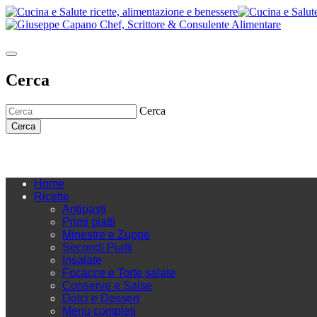
Cerca
Cerca
Cerca
Home
Ricette
Antipasti
Primi piatti
Minestre e Zuppe
Secondi Piatti
Insalate
Focacce e Torte salate
Conserve e Salse
Dolci e Dessert
Menu completi