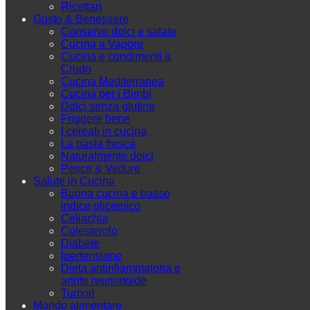
Ricettari
Gusto & Benessere
Conserve dolci e salate
Cucina a Vapore
Cucina e condimenti a
Crudo
Cucina Mediterranea
Cucina per i Bimbi
Dolci senza glutine
Friggere bene
I cereali in cucina
La pasta fresca
Naturalmente dolci
Pesce & Vedure
Salute in Cucina
Buona cucina e basso
indice glicemico
Celiachia
Colesterolo
Diabete
Ipertensione
Dieta antinfiammatoria e
artrite reumatoide
Tumori
Mondo alimentare