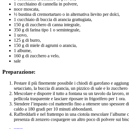
1 cucchiaino di cannella in polvere,
noce moscata,
½ bustina di cremortartaro o in alternativa lievito per dolci,
1 cucchiaio di buccia di arancia grattugiata,
150 g di zucchero di canna integrale,
350 g di farina tipo 1 o semintegrale,
1 uovo,
125 g di burro,
150 g di miele di agrumi o arancia,
1 albume,
160 g di zucchero a velo,
sale
Preparazione:
Pestare il più finemente possibile i chiodi di garofano e aggiung
setacciato, la buccia di arancia, un pizzico di sale e lo zucchero
Mescolare e disporre il tutto a fontana su un tavolo da lavoro, 
pellicola trasparente e lasciare riposare in frigorifero per 1 ora.
Stendere l’impasto col matterello fino a ottenere uno spessore di
caldo a 180 gradi per 10 minuti abbondanti.
Raffreddarli e nel frattempo in una ciotola mescolare l’albume co
presenza di zenzero cospargere un altro poco di polvere sui bisco