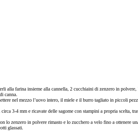
erli alla farina insieme alla cannella, 2 cucchiaini di zenzero in polvere
 di canna.
mettere nel mezzo l’uovo intero, il miele e il burro tagliato in piccoli 
 circa 3-4 mm e ricavate delle sagome con stampini a propria scelta, trasf
n lo zenzero in polvere rimasto e lo zucchero a velo fino a ottenere una g
tti glassati.