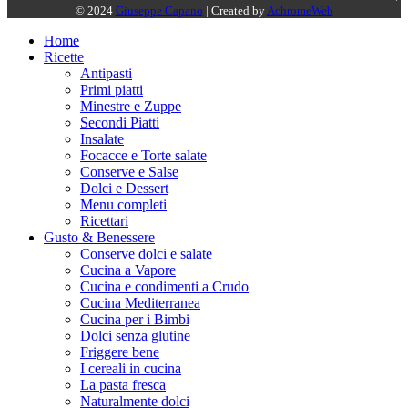
© 2024
Giuseppe Capano
| Created by
AchromeWeb
Home
Ricette
Antipasti
Primi piatti
Minestre e Zuppe
Secondi Piatti
Insalate
Focacce e Torte salate
Conserve e Salse
Dolci e Dessert
Menu completi
Ricettari
Gusto & Benessere
Conserve dolci e salate
Cucina a Vapore
Cucina e condimenti a Crudo
Cucina Mediterranea
Cucina per i Bimbi
Dolci senza glutine
Friggere bene
I cereali in cucina
La pasta fresca
Naturalmente dolci