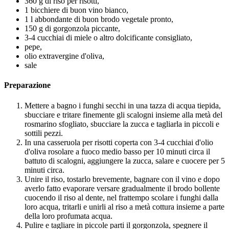
360 g di riso per risotti,
1 bicchiere di buon vino bianco,
1 l abbondante di buon brodo vegetale pronto,
150 g di gorgonzola piccante,
3-4 cucchiai di miele o altro dolcificante consigliato,
pepe,
olio extravergine d'oliva,
sale
Preparazione
Mettere a bagno i funghi secchi in una tazza di acqua tiepida,
sbucciare e tritare finemente gli scalogni insieme alla metà del
rosmarino sfogliato, sbucciare la zucca e tagliarla in piccoli e
sottili pezzi.
In una casseruola per risotti coperta con 3-4 cucchiai d'olio
d'oliva rosolare a fuoco medio basso per 10 minuti circa il
battuto di scalogni, aggiungere la zucca, salare e cuocere per 5
minuti circa.
Unire il riso, tostarlo brevemente, bagnare con il vino e dopo
averlo fatto evaporare versare gradualmente il brodo bollente
cuocendo il riso al dente, nel frattempo scolare i funghi dalla
loro acqua, tritarli e unirli al riso a metà cottura insieme a parte
della loro profumata acqua.
Pulire e tagliare in piccole parti il gorgonzola, spegnere il