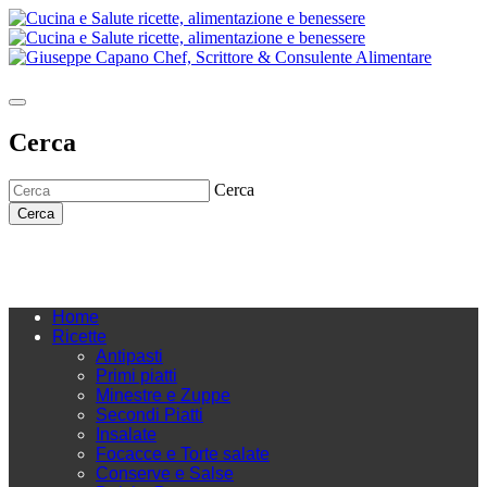
Cerca
Cerca
Cerca
Home
Ricette
Antipasti
Primi piatti
Minestre e Zuppe
Secondi Piatti
Insalate
Focacce e Torte salate
Conserve e Salse