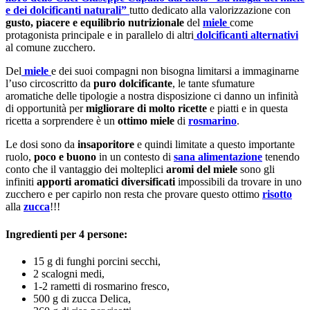
e dei dolcificanti naturali”
tutto dedicato alla valorizzazione con
gusto, piacere e equilibrio nutrizionale
del
miele
come
protagonista principale e in parallelo di altri
dolcificanti alternativi
al comune zucchero.
Del
miele
e dei suoi compagni non bisogna limitarsi a immaginarne
l’uso circoscritto da
puro dolcificante
, le tante sfumature
aromatiche delle tipologie a nostra disposizione ci danno un infinità
di opportunità per
migliorare di molto ricette
e piatti e in questa
ricetta a sorprendere è un
ottimo miele
di
rosmarino
.
Le dosi sono da
insaporitore
e quindi limitate a questo importante
ruolo,
poco e buono
in un contesto di
sana alimentazione
tenendo
conto che il vantaggio dei molteplici
aromi del miele
sono gli
infiniti
apporti aromatici diversificati
impossibili da trovare in uno
zucchero e per capirlo non resta che provare questo ottimo
risotto
alla
zucca
!!!
Ingredienti per 4 persone:
15 g di funghi porcini secchi,
2 scalogni medi,
1-2 rametti di rosmarino fresco,
500 g di zucca Delica,