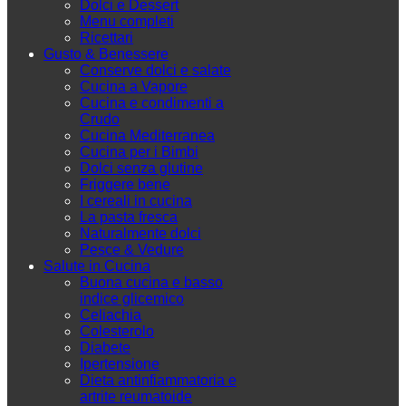
Dolci e Dessert
Menu completi
Ricettari
Gusto & Benessere
Conserve dolci e salate
Cucina a Vapore
Cucina e condimenti a
Crudo
Cucina Mediterranea
Cucina per i Bimbi
Dolci senza glutine
Friggere bene
I cereali in cucina
La pasta fresca
Naturalmente dolci
Pesce & Vedure
Salute in Cucina
Buona cucina e basso
indice glicemico
Celiachia
Colesterolo
Diabete
Ipertensione
Dieta antinfiammatoria e
artrite reumatoide