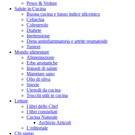
Pesce & Vedure
Salute in Cucina
Buona cucina e basso indice glicemico
Celiachia
Colesterolo
Diabete
Ipertensione
Dieta antinfiammatoria e artrite reumatoide
Tumori
Mondo alimentare
Alimentazione
Erbe aromatiche
Impasti di salute
Mangiare sano
Olio di oliva
Spezie
Utensili da cucina
Trucchi utili in cucina
Letture
I libri dello Chef
I libri consigliati
Cucina Naturale
Archivio Articoli
L'editoriale
Chi siamo