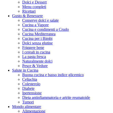
Dolci e Dessert
Menu completi
Ricettari
Gusto & Benessere
Conserve dolci e salate
Cucina a Vapore
Cucina e condimenti a Crudo
Cucina Mediterranea
Cucina per i Bimbi
Dolci senza glutine
Friggere bene
I cereali in cucina
La pasta fresca
Naturalmente dolci
Pesce & Vedure
Salute in Cucina
Buona cucina e basso indice glicemico
Celiachia
Colesterolo
Diabete
Ipertensione
Dieta antinfiammatoria e artrite reumatoide
Tumori
Mondo alimentare
Alimentazione