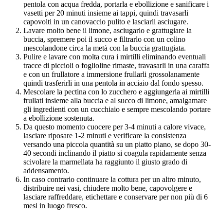
pentola con acqua fredda, portarla e ebollizione e sanificare i
vasetti per 20 minuti insieme ai tappi, quindi travasarli
capovolti in un canovaccio pulito e lasciarli asciugare.
Lavare molto bene il limone, asciugarlo e grattugiare la
buccia, spremere poi il succo e filtrarlo con un colino
mescolandone circa la metà con la buccia grattugiata.
Pulire e lavare con molta cura i mirtilli eliminando eventuali
tracce di piccioli o foglioline rimaste, travasarli in una caraffa
e con un frullatore a immersione frullarli grossolanamente
quindi trasferirli in una pentola in acciaio dal fondo spesso.
Mescolare la pectina con lo zucchero e aggiungerla ai mirtilli
frullati insieme alla buccia e al succo di limone, amalgamare
gli ingredienti con un cucchiaio e sempre mescolando portare
a ebollizione sostenuta.
Da questo momento cuocere per 3-4 minuti a calore vivace,
lasciare riposare 1-2 minuti e verificare la consistenza
versando una piccola quantità su un piatto piano, se dopo 30-
40 secondi inclinando il piatto si coagula rapidamente senza
scivolare la marmellata ha raggiunto il giusto grado di
addensamento.
In caso contrario continuare la cottura per un altro minuto,
distribuire nei vasi, chiudere molto bene, capovolgere e
lasciare raffreddare, etichettare e conservare per non più di 6
mesi in luogo fresco.