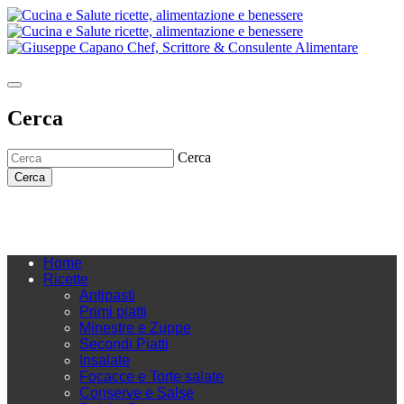
Cerca
Cerca
Cerca
Home
Ricette
Antipasti
Primi piatti
Minestre e Zuppe
Secondi Piatti
Insalate
Focacce e Torte salate
Conserve e Salse