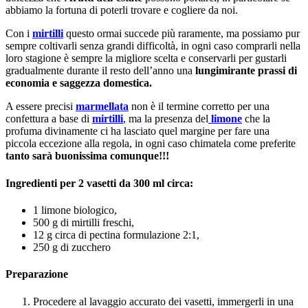
abbiamo la fortuna di poterli trovare e cogliere da noi.
Con i
mirtilli
questo ormai succede più raramente, ma possiamo pur
sempre coltivarli senza grandi difficoltà, in ogni caso comprarli nella
loro stagione è sempre la migliore scelta e conservarli per gustarli
gradualmente durante il resto dell’anno una
lungimirante prassi di
economia e saggezza domestica.
A essere precisi
marmellata
non è il termine corretto per una
confettura a base di
mirtilli
, ma la presenza del
limone
che la
profuma divinamente ci ha lasciato quel margine per fare una
piccola eccezione alla regola, in ogni caso chimatela come preferite
tanto sarà buonissima comunque!!!
Ingredienti per 2 vasetti da 300 ml circa:
1 limone biologico,
500 g di mirtilli freschi,
12 g circa di pectina formulazione 2:1,
250 g di zucchero
Preparazione
Procedere al lavaggio accurato dei vasetti, immergerli in una