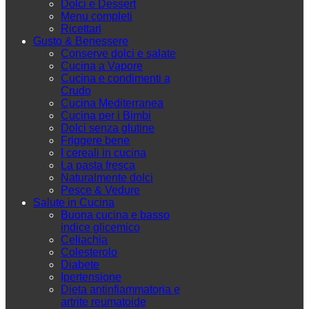
Dolci e Dessert
Menu completi
Ricettari
Gusto & Benessere
Conserve dolci e salate
Cucina a Vapore
Cucina e condimenti a
Crudo
Cucina Mediterranea
Cucina per i Bimbi
Dolci senza glutine
Friggere bene
I cereali in cucina
La pasta fresca
Naturalmente dolci
Pesce & Vedure
Salute in Cucina
Buona cucina e basso
indice glicemico
Celiachia
Colesterolo
Diabete
Ipertensione
Dieta antinfiammatoria e
artrite reumatoide