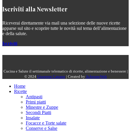
Iscriviti alla Newsletter
Riceverai direttamente via mail una selezione delle nuove ricette
apparse sul sito e scoprire tutte le novità sul tema dell’alimentazione
e della salute.
Iscriviti
Cucina e Salute il settimanale telematico di ricette, alimentazione e benessere |
© 2024
Giuseppe Capano
| Created by
AchromeWeb
Home
Ricette
Antipasti
Primi piatti
Minestre e Zuppe
Secondi Piatti
Insalate
Focacce e Torte salate
Conserve e Salse