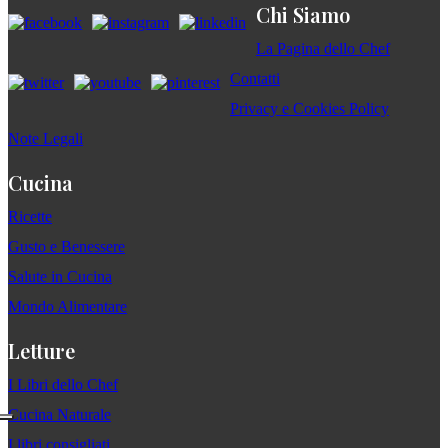
Chi Siamo
La Pagina dello Chef
Contatti
Privacy e Cookies Policy
Note Legali
Cucina
Ricette
Gusto e Benessere
Salute in Cucina
Mondo Alimentare
Letture
I Libri dello Chef
Cucina Naturale
I libri consigliati