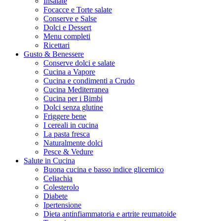
Insalate
Focacce e Torte salate
Conserve e Salse
Dolci e Dessert
Menu completi
Ricettari
Gusto & Benessere
Conserve dolci e salate
Cucina a Vapore
Cucina e condimenti a Crudo
Cucina Mediterranea
Cucina per i Bimbi
Dolci senza glutine
Friggere bene
I cereali in cucina
La pasta fresca
Naturalmente dolci
Pesce & Vedure
Salute in Cucina
Buona cucina e basso indice glicemico
Celiachia
Colesterolo
Diabete
Ipertensione
Dieta antinfiammatoria e artrite reumatoide