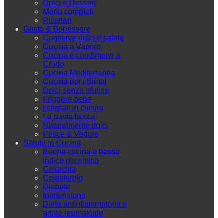
Dolci e Dessert
Menu completi
Ricettari
Gusto & Benessere
Conserve dolci e salate
Cucina a Vapore
Cucina e condimenti a
Crudo
Cucina Mediterranea
Cucina per i Bimbi
Dolci senza glutine
Friggere bene
I cereali in cucina
La pasta fresca
Naturalmente dolci
Pesce & Vedure
Salute in Cucina
Buona cucina e basso
indice glicemico
Celiachia
Colesterolo
Diabete
Ipertensione
Dieta antinfiammatoria e
artrite reumatoide