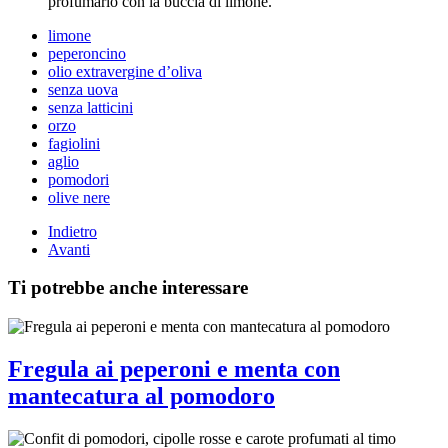
profumarlo con la buccia di limone.
limone
peperoncino
olio extravergine d’oliva
senza uova
senza latticini
orzo
fagiolini
aglio
pomodori
olive nere
Indietro
Avanti
Ti potrebbe anche interessare
Fregula ai peperoni e menta con
mantecatura al pomodoro