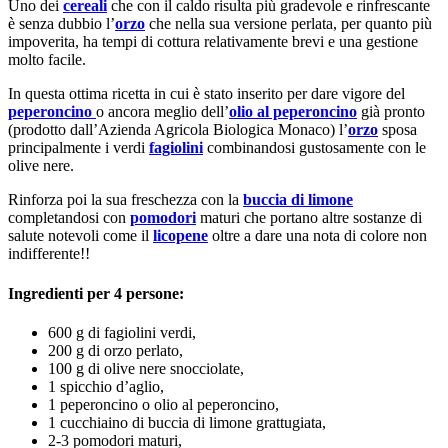
Uno dei
cereali
che con il caldo risulta più gradevole e rinfrescante
è senza dubbio l’
orzo
che nella sua versione perlata, per quanto più
impoverita, ha tempi di cottura relativamente brevi e una gestione
molto facile.
In questa ottima ricetta in cui è stato inserito per dare vigore del
peperoncino
o ancora meglio dell’
olio al peperoncino
già pronto
(prodotto dall’Azienda Agricola Biologica Monaco) l’
orzo
sposa
principalmente i verdi
fagiolini
combinandosi gustosamente con le
olive nere.
Rinforza poi la sua freschezza con la
buccia di limone
completandosi con
pomodori
maturi che portano altre sostanze di
salute notevoli come il
licopene
oltre a dare una nota di colore non
indifferente!!
Ingredienti per 4 persone:
600 g di fagiolini verdi,
200 g di orzo perlato,
100 g di olive nere snocciolate,
1 spicchio d’aglio,
1 peperoncino o olio al peperoncino,
1 cucchiaino di buccia di limone grattugiata,
2-3 pomodori maturi,