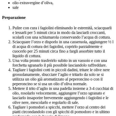
olio extravergine d’oliva,
sale
Preparazione
Pulire con cura i fagiolini eliminando le estremità, sciacquarli
e lessarli per 5 minuti circa in modo da lasciarli croccanti,
scolarli con una schiumarola conservando l’acqua di cottura.
Sciacquare l’orzo e disporlo in una casseruola, aggiungere ½ l
di acqua di cottura dei fagiolini, coprirlo parzialmente e
cuocerlo per 25 minuti circa fino a fargli assorbire tutto il
liquido di cottura.
Una volta pronto trasferirlo subito in un vassoio e con una
forchetta sgranarlo il più possibile lasciandolo raffreddare.
Tagliare i fagiolini cotti in piccoli dadini, tritare le olive nere
grossolanamente, sbucciare l’aglio e tritarlo da solo se si
utilizza un olio già aromatizzato al peperoncino o con il
peperoncino se si usa un olio d’oliva normale.
Mettere il trito d’aglio in una padella insieme a 3-4 cucchiai di
olio, rosolarlo velocemente, aggiungere l’orzo sgranato e
lasciarlo insaporire brevemente aggiungendo i fagiolini e le
olive nere, mescolarlo e regolarlo di sale.
Tagliare i pomodori a spicchi, mettere l’orzo al centro dei
piatti circondandolo con gli spicchi di pomodoro e in ultimo