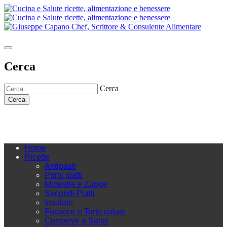
Cerca
Cerca
Cerca
Home
Ricette
Antipasti
Primi piatti
Minestre e Zuppe
Secondi Piatti
Insalate
Focacce e Torte salate
Conserve e Salse