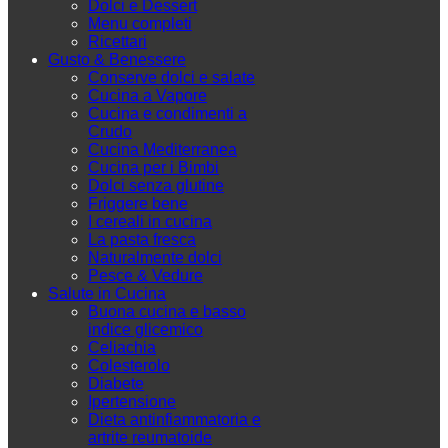
Dolci e Dessert
Menu completi
Ricettari
Gusto & Benessere
Conserve dolci e salate
Cucina a Vapore
Cucina e condimenti a
Crudo
Cucina Mediterranea
Cucina per i Bimbi
Dolci senza glutine
Friggere bene
I cereali in cucina
La pasta fresca
Naturalmente dolci
Pesce & Vedure
Salute in Cucina
Buona cucina e basso
indice glicemico
Celiachia
Colesterolo
Diabete
Ipertensione
Dieta antinfiammatoria e
artrite reumatoide