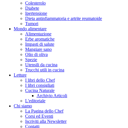
Colesterolo
Diabete
Ipertensione
Dieta antinfiammatoria e artrite reumatoide
Tumori
Mondo alimentare
Alimentazione
Erbe aromatiche
Impasti di salute
Mangiare sano
Olio di oliva
Spezie
Utensili da cucina
Trucchi utili in cucina
Letture
I libri dello Chef
I libri consigliati
Cucina Naturale
Archivio Articoli
L'editoriale
Chi siamo
La Pagina dello Chef
Corsi ed Eventi
Iscriviti alla Newsletter
Contatti