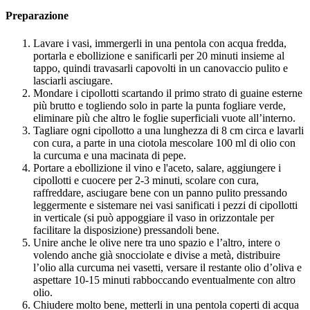
Preparazione
Lavare i vasi, immergerli in una pentola con acqua fredda,
portarla e ebollizione e sanificarli per 20 minuti insieme al
tappo, quindi travasarli capovolti in un canovaccio pulito e
lasciarli asciugare.
Mondare i cipollotti scartando il primo strato di guaine esterne
più brutto e togliendo solo in parte la punta fogliare verde,
eliminare più che altro le foglie superficiali vuote all’interno.
Tagliare ogni cipollotto a una lunghezza di 8 cm circa e lavarli
con cura, a parte in una ciotola mescolare 100 ml di olio con
la curcuma e una macinata di pepe.
Portare a ebollizione il vino e l'aceto, salare, aggiungere i
cipollotti e cuocere per 2-3 minuti, scolare con cura,
raffreddare, asciugare bene con un panno pulito pressando
leggermente e sistemare nei vasi sanificati i pezzi di cipollotti
in verticale (si può appoggiare il vaso in orizzontale per
facilitare la disposizione) pressandoli bene.
Unire anche le olive nere tra uno spazio e l’altro, intere o
volendo anche già snocciolate e divise a metà, distribuire
l’olio alla curcuma nei vasetti, versare il restante olio d’oliva e
aspettare 10-15 minuti rabboccando eventualmente con altro
olio.
Chiudere molto bene, metterli in una pentola coperti di acqua