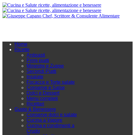
Home
Ricette
Antipasti
Primi piatti
Minestre e Zuppe
Secondi Piatti
Insalate
Focacce e Torte salate
Conserve e Salse
Dolci e Dessert
Menu completi
Ricettari
Gusto & Benessere
Conserve dolci e salate
Cucina a Vapore
Cucina e condimenti a
Crudo