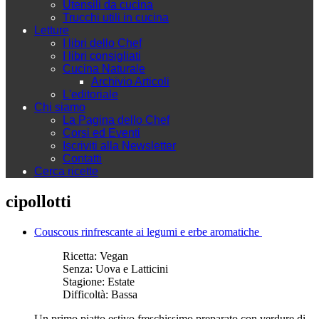
Utensili da cucina
Trucchi utili in cucina
Letture
I libri dello Chef
I libri consigliati
Cucina Naturale
Archivio Articoli
L'editoriale
Chi siamo
La Pagina dello Chef
Corsi ed Eventi
Iscriviti alla Newsletter
Contatti
Cerca ricette
cipollotti
Couscous rinfrescante ai legumi e erbe aromatiche
Ricetta:
Vegan
Senza:
Uova e Latticini
Stagione:
Estate
Difficoltà:
Bassa
Un primo piatto estivo freschissimo preparato con verdure di