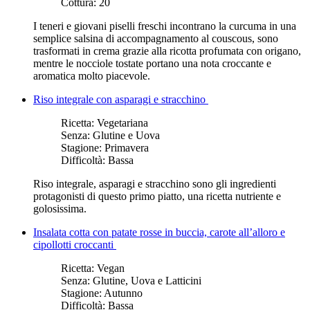
Cottura:
20
I teneri e giovani piselli freschi incontrano la curcuma in una
semplice salsina di accompagnamento al couscous, sono
trasformati in crema grazie alla ricotta profumata con origano,
mentre le nocciole tostate portano una nota croccante e
aromatica molto piacevole.
Riso integrale con asparagi e stracchino
Ricetta:
Vegetariana
Senza:
Glutine e Uova
Stagione:
Primavera
Difficoltà:
Bassa
Riso integrale, asparagi e stracchino sono gli ingredienti
protagonisti di questo primo piatto, una ricetta nutriente e
golosissima.
Insalata cotta con patate rosse in buccia, carote all’alloro e
cipollotti croccanti
Ricetta:
Vegan
Senza:
Glutine, Uova e Latticini
Stagione:
Autunno
Difficoltà:
Bassa