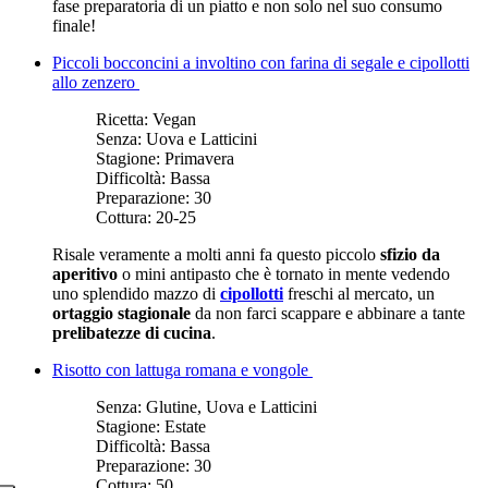
fase preparatoria di un piatto e non solo nel suo consumo
finale!
Piccoli bocconcini a involtino con farina di segale e cipollotti
allo zenzero
Ricetta:
Vegan
Senza:
Uova e Latticini
Stagione:
Primavera
Difficoltà:
Bassa
Preparazione:
30
Cottura:
20-25
Risale veramente a molti anni fa questo piccolo
sfizio da
aperitivo
o mini antipasto che è tornato in mente vedendo
uno splendido mazzo di
cipollotti
freschi al mercato, un
ortaggio stagionale
da non farci scappare e abbinare a tante
prelibatezze di cucina
.
Risotto con lattuga romana e vongole
Senza:
Glutine, Uova e Latticini
Stagione:
Estate
Difficoltà:
Bassa
Preparazione:
30
Cottura:
50