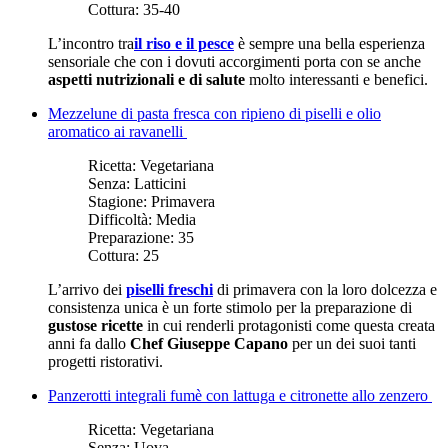
Cottura:
35-40
L’incontro tra
il riso e il pesce
è sempre una bella esperienza
sensoriale che con i dovuti accorgimenti porta con se anche
aspetti nutrizionali e di salute
molto interessanti e benefici.
Mezzelune di pasta fresca con ripieno di piselli e olio
aromatico ai ravanelli
Ricetta:
Vegetariana
Senza:
Latticini
Stagione:
Primavera
Difficoltà:
Media
Preparazione:
35
Cottura:
25
L’arrivo dei
piselli freschi
di primavera con la loro dolcezza e
consistenza unica è un forte stimolo per la preparazione di
gustose ricette
in cui renderli protagonisti come questa creata
anni fa dallo
Chef Giuseppe Capano
per un dei suoi tanti
progetti ristorativi.
Panzerotti integrali fumè con lattuga e citronette allo zenzero
Ricetta:
Vegetariana
Senza:
Uova