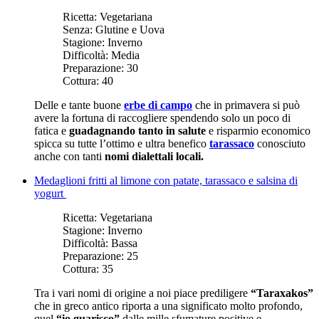
Ricetta:
Vegetariana
Senza:
Glutine e Uova
Stagione:
Inverno
Difficoltà:
Media
Preparazione:
30
Cottura:
40
Delle e tante buone
erbe di campo
che in primavera si può
avere la fortuna di raccogliere spendendo solo un poco di
fatica e
guadagnando tanto in salute
e risparmio economico
spicca su tutte l’ottimo e ultra benefico
tarassaco
conosciuto
anche con tanti
nomi dialettali locali.
Medaglioni fritti al limone con patate, tarassaco e salsina di
yogurt
Ricetta:
Vegetariana
Stagione:
Inverno
Difficoltà:
Bassa
Preparazione:
25
Cottura:
35
Tra i vari nomi di origine a noi piace prediligere
“Taraxakos”
che in greco antico riporta a una significato molto profondo,
quel
“io guarisco”
dalle mille sfumature positive e