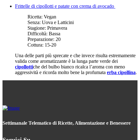
Frittelle di cipollotti e patate con crema di avocado
Ricetta:
Vegan
Senza:
Uova e Latticini
Stagione:
Primavera
Difficoltà:
Bassa
Preparazione:
20
Cottura:
15-20
Una delle parti più sprecate e che invece risulta estremamente
valida come aromatizzante è la lunga parte verde dei
cipollotti
che del bulbo bianco ricalca l’aroma con meno
aggressività e ricorda molto bene la profumata
erba cipollina
.
Settimanale Telematico di Ricette, Alimentazione e Benessere
Seguici Su