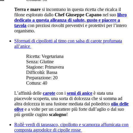
Terra e mare
si incontrano in questa ricetta che ricalca il
filone esplorato dallo
Chef Giuseppe Capano
nel suo
libro
dedicato a questa alleanza di salute, gusto e piacere a
tavola
con preziosi risvolti preventivi e protettivi per l’intero
organismo.
Sformati di cipollotti al timo con salsa di carote profumata
all’anice
Ricetta:
Vegetariana
Senza:
Glutine
Stagione:
Primavera
Difficoltà:
Bassa
Preparazione:
20
Cottura:
40
L’affinità delle
carote
con i
semi di anice
è stata una
piacevole scoperta, una sorta di dolcezza che si somma ad
altra dolcezza in una fusione mediata dal poliedrico
olio delle
olive
e a volte per un carattere più forte dall’aglio o dal suo
più gentile cugino
scalogno
!
Rollè verdi di tarassaco, cipollotto e scamorza affumicata con
composta agrodolce di cipolle rosse