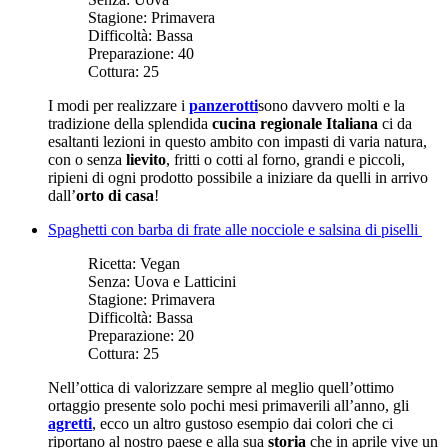
Stagione:
Primavera
Difficoltà:
Bassa
Preparazione:
40
Cottura:
25
I modi per realizzare i
panzerotti
sono davvero molti e la
tradizione della splendida
cucina regionale Italiana
ci da
esaltanti lezioni in questo ambito con impasti di varia natura,
con o senza
lievito
, fritti o cotti al forno, grandi e piccoli,
ripieni di ogni prodotto possibile a iniziare da quelli in arrivo
dall’
orto di casa
!
Spaghetti con barba di frate alle nocciole e salsina di piselli
Ricetta:
Vegan
Senza:
Uova e Latticini
Stagione:
Primavera
Difficoltà:
Bassa
Preparazione:
20
Cottura:
25
Nell’ottica di valorizzare sempre al meglio quell’ottimo
ortaggio presente solo pochi mesi primaverili all’anno, gli
agretti
, ecco un altro gustoso esempio dai colori che ci
riportano al nostro paese e alla sua
storia
che in aprile vive un