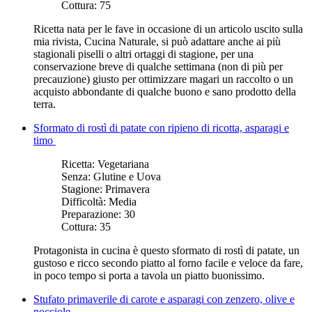
Cottura:
75
Ricetta nata per le fave in occasione di un articolo uscito sulla
mia rivista, Cucina Naturale, si può adattare anche ai più
stagionali piselli o altri ortaggi di stagione, per una
conservazione breve di qualche settimana (non di più per
precauzione) giusto per ottimizzare magari un raccolto o un
acquisto abbondante di qualche buono e sano prodotto della
terra.
Sformato di rostì di patate con ripieno di ricotta, asparagi e
timo
Ricetta:
Vegetariana
Senza:
Glutine e Uova
Stagione:
Primavera
Difficoltà:
Media
Preparazione:
30
Cottura:
35
Protagonista in cucina è questo sformato di rostì di patate, un
gustoso e ricco secondo piatto al forno facile e veloce da fare,
in poco tempo si porta a tavola un piatto buonissimo.
Stufato primaverile di carote e asparagi con zenzero, olive e
nocciole