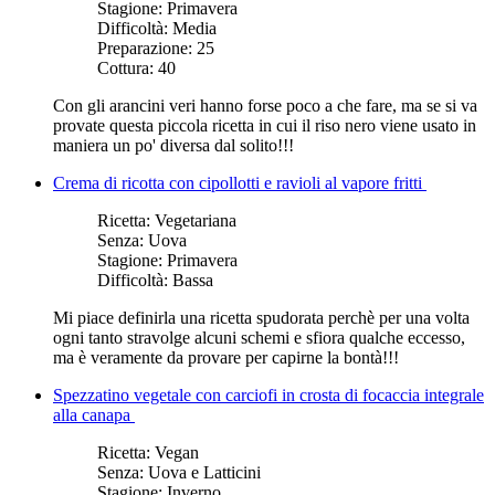
Stagione:
Primavera
Difficoltà:
Media
Preparazione:
25
Cottura:
40
Con gli arancini veri hanno forse poco a che fare, ma se si va
provate questa piccola ricetta in cui il riso nero viene usato in
maniera un po' diversa dal solito!!!
Crema di ricotta con cipollotti e ravioli al vapore fritti
Ricetta:
Vegetariana
Senza:
Uova
Stagione:
Primavera
Difficoltà:
Bassa
Mi piace definirla una ricetta spudorata perchè per una volta
ogni tanto stravolge alcuni schemi e sfiora qualche eccesso,
ma è veramente da provare per capirne la bontà!!!
Spezzatino vegetale con carciofi in crosta di focaccia integrale
alla canapa
Ricetta:
Vegan
Senza:
Uova e Latticini
Stagione:
Inverno