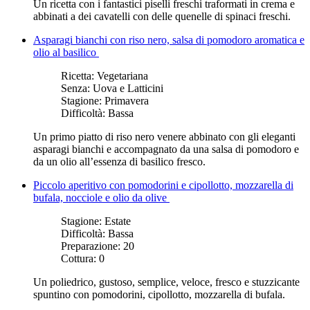
Un ricetta con i fantastici piselli freschi traformati in crema e
abbinati a dei cavatelli con delle quenelle di spinaci freschi.
Asparagi bianchi con riso nero, salsa di pomodoro aromatica e
olio al basilico
Ricetta:
Vegetariana
Senza:
Uova e Latticini
Stagione:
Primavera
Difficoltà:
Bassa
Un primo piatto di riso nero venere abbinato con gli eleganti
asparagi bianchi e accompagnato da una salsa di pomodoro e
da un olio all’essenza di basilico fresco.
Piccolo aperitivo con pomodorini e cipollotto, mozzarella di
bufala, nocciole e olio da olive
Stagione:
Estate
Difficoltà:
Bassa
Preparazione:
20
Cottura:
0
Un poliedrico, gustoso, semplice, veloce, fresco e stuzzicante
spuntino con pomodorini, cipollotto, mozzarella di bufala.