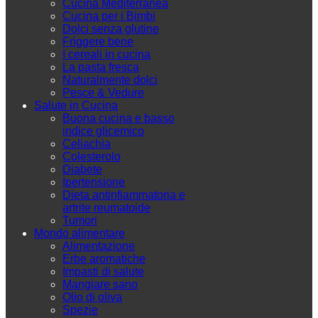
Cucina Mediterranea
Cucina per i Bimbi
Dolci senza glutine
Friggere bene
I cereali in cucina
La pasta fresca
Naturalmente dolci
Pesce & Vedure
Salute in Cucina
Buona cucina e basso
indice glicemico
Celiachia
Colesterolo
Diabete
Ipertensione
Dieta antinfiammatoria e
artrite reumatoide
Tumori
Mondo alimentare
Alimentazione
Erbe aromatiche
Impasti di salute
Mangiare sano
Olio di oliva
Spezie