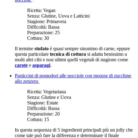
Ricetta:
Vegan
Senza:
Glutine, Uova e Latticini
Stagione:
Primavera
Difficoltà:
Bassa
Preparazione:
25
Cottura:
30
Il termine
stufato
è quasi sempre sinonimo di carne, eppure
questa particolare
tecnica di cottura
si adatta benissimo a
molti altri cibi e non ultimi quelli vegetali di stagione come
carote
e
asparagi
.
Pasticcini di pomodori alle nocciole con mousse di zucchine
allo zenzero
Ricetta:
Vegetariana
Senza:
Glutine e Uova
Stagione:
Estate
Difficoltà:
Bassa
Preparazione:
20
Cottura:
15
In questa sequenza di 5 ingredienti principali più un jolly che
come tale può fare la differenza e determinare il finale