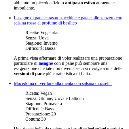
abbiamo un piccolo sfizio o
antipasto estivo
attraente e
invogliante.
Lasagne di pane carasau, zucchine e patate allo zenzero con
salsina rossa al profumo di basilico
Ricetta:
Vegetariana
Senza:
Uova
Stagione:
Inverno
Difficoltà:
Bassa
A prima vista affermare di voler realizzare una preparazione
particolare di
lasagne
con il pane può sembrare una
esagerazione che tale non diventa se ci si rivolge a una delle
versioni di pane
più caratteristica di Italia.
Macedonia di verdure alla menta con salsina di piselli
Ricetta:
Vegan
Senza:
Glutine, Uova e Latticini
Stagione:
Primavera
Difficoltà:
Bassa
Preparazione:
20
Cottura:
30
Una ricetta bella da vedere con i suoli
colori solari
e estivi e