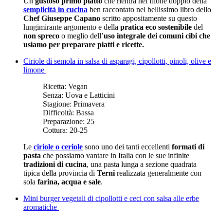
Un
gustoso primo piatto
che rientra nel filone doppio della
semplicità in cucina
ben raccontato nel bellissimo libro dello
Chef Giuseppe Capano
scritto appositamente su questo
lungimirante argomento e della
pratica eco sostenibile
del
non spreco
o meglio dell’
uso integrale dei comuni cibi che
usiamo per preparare piatti e ricette.
Ciriole di semola in salsa di asparagi, cipollotti, pinoli, olive e
limone
Ricetta:
Vegan
Senza:
Uova e Latticini
Stagione:
Primavera
Difficoltà:
Bassa
Preparazione:
25
Cottura:
20-25
Le
ciriole o ceriole
sono uno dei tanti eccellenti
formati di
pasta
che possiamo vantare in Italia con le sue infinite
tradizioni di cucina
, una pasta lunga a sezione quadrata
tipica della provincia di
Terni
realizzata generalmente con
sola
farina, acqua e sale
.
Mini burger vegetali di cipollotti e ceci con salsa alle erbe
aromatiche