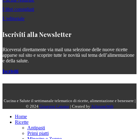
I libri consigliati
L'editoriale
Iscriviti alla Newsletter
Riceverai direttamente via mail una selezione delle nuove ricette
apparse sul sito e scoprire tutte le novità sul tema dell’alimentazione
e della salute.
Iscriviti
Cucina e Salute il settimanale telematico di ricette, alimentazione e benessere |
© 2024
Giuseppe Capano
| Created by
AchromeWeb
Home
Ricette
Antipasti
Primi piatti
Minestre e Zuppe