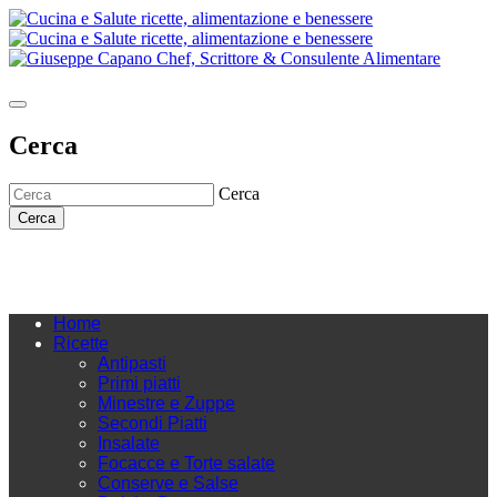
Cerca
Cerca
Cerca
Home
Ricette
Antipasti
Primi piatti
Minestre e Zuppe
Secondi Piatti
Insalate
Focacce e Torte salate
Conserve e Salse