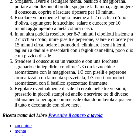
Sfogliare, lavare e asciugare menta, basilico e maggiorana,
portare a ebollizione il brodo, spegnere la fiamma, aggiungere
il couscous, coprire e lasciare riposare per 10 minuti.
Rosolare velocemente l’aglio insieme a 1-2 cucchiai d’olio
d’oliva, aggiungere le zucchine, salare e cuocere per 10
minuti aggiungendo a metà cottura i ceci.
In un altra padella rosolare per 6-7 minuti i cipollotti insieme a
2 cucchiai d’olio, unire piselli e peperone, salare e cuocere per
15 minuti circa, pelare i pomodori, eliminare i semi interni,
tagliarli a dadini e mescolarli con i fagioli cannellini, poco olio
e un pizzico di sale.
Stendere il couscous su un vassoio e con una forchetta
sgranarlo e intiepidirlo, condirne 1/3 con le zucchine
aromatizzate con la maggiorana, 1/3 con piselli e peperone
aromatizzati con la menta spezzettata, 1/3 con i pomodori
aromatizzati con il basilico spezzettato finemente.
Regolare eventualmente di sale il cereale nelle tre versioni,
pressarlo in piccoli stampi ad anello e servirne tre di diverso
abbinamento per ogni commensale oliando in tavola a piacere
il tutto e decorando con olive nere.
Ricetta tratta dal Libro
Prevenire il cancro a tavola
zucchine
menta