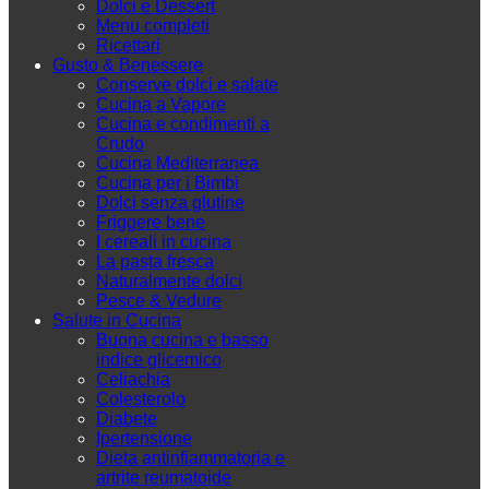
Dolci e Dessert
Menu completi
Ricettari
Gusto & Benessere
Conserve dolci e salate
Cucina a Vapore
Cucina e condimenti a
Crudo
Cucina Mediterranea
Cucina per i Bimbi
Dolci senza glutine
Friggere bene
I cereali in cucina
La pasta fresca
Naturalmente dolci
Pesce & Vedure
Salute in Cucina
Buona cucina e basso
indice glicemico
Celiachia
Colesterolo
Diabete
Ipertensione
Dieta antinfiammatoria e
artrite reumatoide