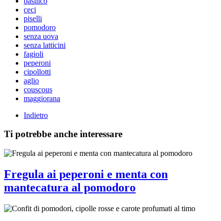
basilico
ceci
piselli
pomodoro
senza uova
senza latticini
fagioli
peperoni
cipollotti
aglio
couscous
maggiorana
Indietro
Ti potrebbe anche interessare
Fregula ai peperoni e menta con
mantecatura al pomodoro