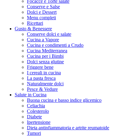
Focacce e Torte salate
Conserve e Salse
Dolci e Dessert
Menu completi
Ricettari
Gusto & Benessere
Conserve dolci e salate
Cucina a Vapore
Cucina e condimenti a Crudo
Cucina Mediterranea
Cucina per i Bimbi
Dolci senza glutine
Friggere bene
I cereali in cucina
La pasta fresca
Naturalmente dolci
Pesce & Vedure
Salute in Cucina
Buona cucina e basso indice glicemico
Celiachia
Colesterolo
Diabete
Ipertensione
Dieta antinfiammatoria e artrite reumatoide
Tumori