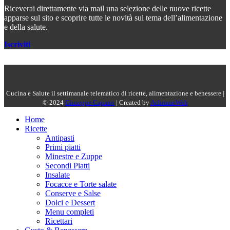
Riceverai direttamente via mail una selezione delle nuove ricette
apparse sul sito e scoprire tutte le novità sul tema dell’alimentazione
e della salute.
Iscriviti
Cucina e Salute il settimanale telematico di ricette, alimentazione e benessere |
© 2024
Giuseppe Capano
| Created by
AchromeWeb
Home
Ricette
Antipasti
Primi piatti
Minestre e Zuppe
Secondi Piatti
Insalate
Focacce e Torte salate
Conserve e Salse
Dolci e Dessert
Menu completi
Ricettari