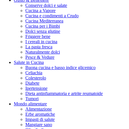
Gusto & Benessere
Conserve dolci e salate
Cucina a Vapore
Cucina e condimenti a Crudo
Cucina Mediterranea
Cucina per i Bimbi
Dolci senza glutine
Friggere bene
I cereali in cucina
La pasta fresca
Naturalmente dolci
Pesce & Vedure
Salute in Cucina
Buona cucina e basso indice glicemico
Celiachia
Colesterolo
Diabete
Ipertensione
Dieta antinfiammatoria e artrite reumatoide
Tumori
Mondo alimentare
Alimentazione
Erbe aromatiche
Impasti di salute
Mangiare sano