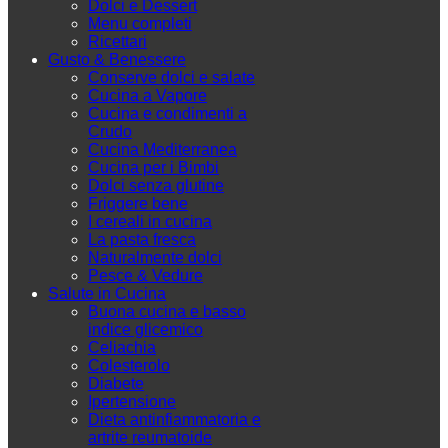
Dolci e Dessert
Menu completi
Ricettari
Gusto & Benessere
Conserve dolci e salate
Cucina a Vapore
Cucina e condimenti a
Crudo
Cucina Mediterranea
Cucina per i Bimbi
Dolci senza glutine
Friggere bene
I cereali in cucina
La pasta fresca
Naturalmente dolci
Pesce & Vedure
Salute in Cucina
Buona cucina e basso
indice glicemico
Celiachia
Colesterolo
Diabete
Ipertensione
Dieta antinfiammatoria e
artrite reumatoide