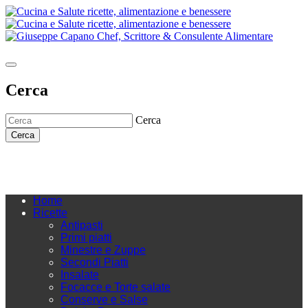
Cerca
Cerca
Cerca
Home
Ricette
Antipasti
Primi piatti
Minestre e Zuppe
Secondi Piatti
Insalate
Focacce e Torte salate
Conserve e Salse