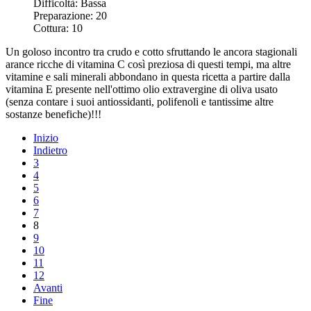
Difficoltà:
Bassa
Preparazione:
20
Cottura:
10
Un goloso incontro tra crudo e cotto sfruttando le ancora stagionali
arance ricche di vitamina C così preziosa di questi tempi, ma altre
vitamine e sali minerali abbondano in questa ricetta a partire dalla
vitamina E presente nell'ottimo olio extravergine di oliva usato
(senza contare i suoi antiossidanti, polifenoli e tantissime altre
sostanze benefiche)!!!
Inizio
Indietro
3
4
5
6
7
8
9
10
11
12
Avanti
Fine