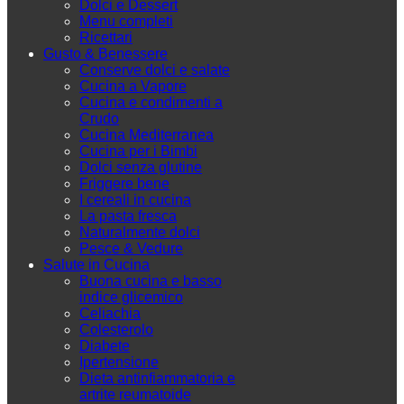
Dolci e Dessert
Menu completi
Ricettari
Gusto & Benessere
Conserve dolci e salate
Cucina a Vapore
Cucina e condimenti a
Crudo
Cucina Mediterranea
Cucina per i Bimbi
Dolci senza glutine
Friggere bene
I cereali in cucina
La pasta fresca
Naturalmente dolci
Pesce & Vedure
Salute in Cucina
Buona cucina e basso
indice glicemico
Celiachia
Colesterolo
Diabete
Ipertensione
Dieta antinfiammatoria e
artrite reumatoide