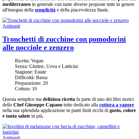
mediterraneo
in generale con tante diverse proposte tutte in genere
all'insegna della
semplicità
e della piacevolezza finale.
Antipasti
Tronchetti di zucchine con pomodorini
alle nocciole e zenzero
Ricetta:
Vegan
Senza:
Glutine, Uova e Latticini
Stagione:
Estate
Difficoltà:
Bassa
Preparazione:
20
Cottura:
10
Questa semplice ma
deliziosa ricetta
fa parte di uno dei libri storici
dello
Chef Giuseppe Capano
tutto dedicato alla
cottura a vapore
nella sua splendida applicazione in piatti finiti ricchi di
gusto, colore
e tanta salute
in più.
Antipasti