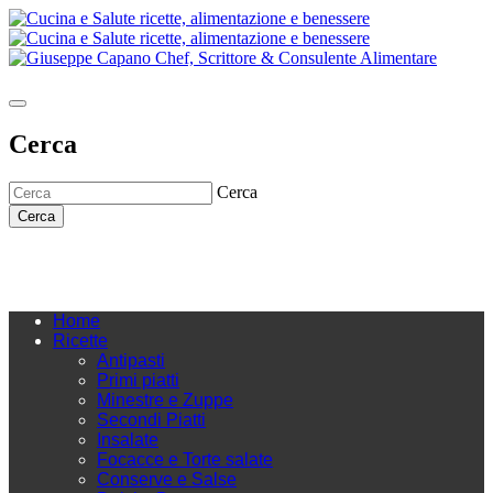
Cerca
Cerca
Cerca
Home
Ricette
Antipasti
Primi piatti
Minestre e Zuppe
Secondi Piatti
Insalate
Focacce e Torte salate
Conserve e Salse