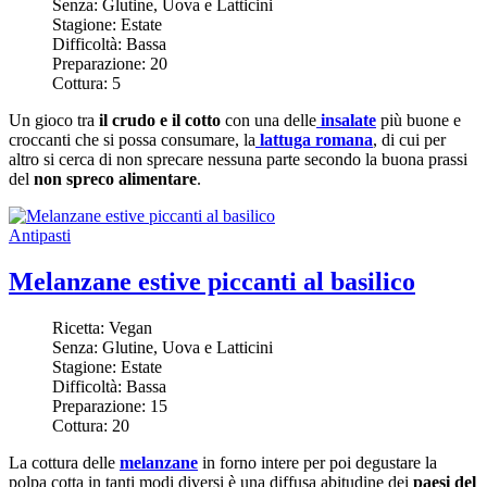
Senza:
Glutine, Uova e Latticini
Stagione:
Estate
Difficoltà:
Bassa
Preparazione:
20
Cottura:
5
Un gioco tra
il crudo e il cotto
con una delle
insalate
più buone e
croccanti che si possa consumare, la
lattuga romana
, di cui per
altro si cerca di non sprecare nessuna parte secondo la buona prassi
del
non spreco alimentare
.
Antipasti
Melanzane estive piccanti al basilico
Ricetta:
Vegan
Senza:
Glutine, Uova e Latticini
Stagione:
Estate
Difficoltà:
Bassa
Preparazione:
15
Cottura:
20
La cottura delle
melanzane
in forno intere per poi degustare la
polpa cotta in tanti modi diversi è una diffusa abitudine dei
paesi del