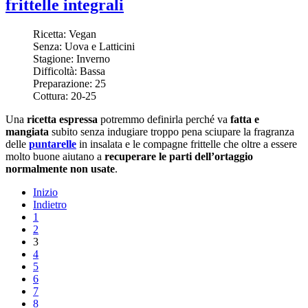
frittelle integrali
Ricetta:
Vegan
Senza:
Uova e Latticini
Stagione:
Inverno
Difficoltà:
Bassa
Preparazione:
25
Cottura:
20-25
Una
ricetta espressa
potremmo definirla perché va
fatta e
mangiata
subito senza indugiare troppo pena sciupare la fragranza
delle
puntarelle
in insalata e le compagne frittelle che oltre a essere
molto buone aiutano a
recuperare le parti dell’ortaggio
normalmente non usate
.
Inizio
Indietro
1
2
3
4
5
6
7
8