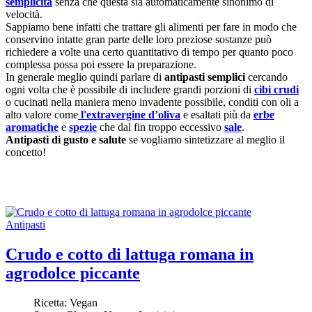
semplicità
senza che questa sia automaticamente sinonimo di
velocità.
Sappiamo bene infatti che trattare gli alimenti per fare in modo che
conservino intatte gran parte delle loro preziose sostanze può
richiedere a volte una certo quantitativo di tempo per quanto poco
complessa possa poi essere la preparazione.
In generale meglio quindi parlare di
antipasti semplici
cercando
ogni volta che è possibile di includere grandi porzioni di
cibi crudi
o cucinati nella maniera meno invadente possibile, conditi con oli a
alto valore come
l'extravergine d’oliva
e esaltati più da
erbe
aromatiche
e
spezie
che dal fin troppo eccessivo
sale
.
Antipasti di gusto e salute
se vogliamo sintetizzare al meglio il
concetto!
Antipasti
Crudo e cotto di lattuga romana in
agrodolce piccante
Ricetta:
Vegan