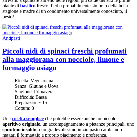
arrivano a spuntare almeno nelle regioni più calde del sud le prime
piante di
basilico
fresco, l’erba probabilmente simbolo della bella
stagione e madre di un condimento universalmente conosciuto, il
pesto!
Antipasti
Piccoli nidi di spinaci freschi profumati
alla maggiorana con nocciole, limone e
formaggio asiago
Ricetta:
Vegetariana
Senza:
Glutine e Uova
Stagione:
Primavera
Difficoltà:
Bassa
Preparazione:
15
Cottura:
8
Una
ricetta semplice
che potrebbe essere anche un piccolo
aperitivo originale
, un accompagnamento a pietanze principali, uno
spuntino insolito
o un gradevolissimo inizio pasto cambiando
magari il formaggio a proprio piacimento e preferenza.