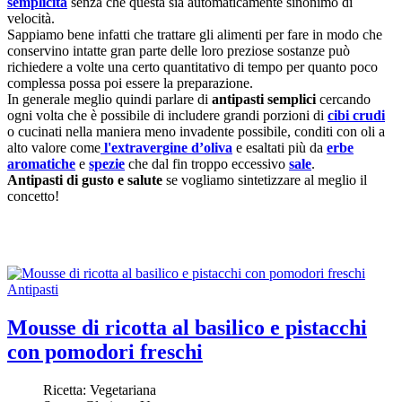
semplicità
senza che questa sia automaticamente sinonimo di
velocità.
Sappiamo bene infatti che trattare gli alimenti per fare in modo che
conservino intatte gran parte delle loro preziose sostanze può
richiedere a volte una certo quantitativo di tempo per quanto poco
complessa possa poi essere la preparazione.
In generale meglio quindi parlare di
antipasti semplici
cercando
ogni volta che è possibile di includere grandi porzioni di
cibi crudi
o cucinati nella maniera meno invadente possibile, conditi con oli a
alto valore come
l'extravergine d’oliva
e esaltati più da
erbe
aromatiche
e
spezie
che dal fin troppo eccessivo
sale
.
Antipasti di gusto e salute
se vogliamo sintetizzare al meglio il
concetto!
Antipasti
Mousse di ricotta al basilico e pistacchi
con pomodori freschi
Ricetta:
Vegetariana