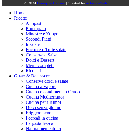
© 2024
Giuseppe Capano
| Created by
AchromeWeb
Home
Ricette
Antipasti
Primi piatti
Minestre e Zuppe
Secondi Piatti
Insalate
Focacce e Torte salate
Conserve e Salse
Dolci e Dessert
Menu completi
Ricettari
Gusto & Benessere
Conserve dolci e salate
Cucina a Vapore
Cucina e condimenti a Crudo
Cucina Mediterranea
Cucina per i Bimbi
Dolci senza glutine
Friggere bene
I cereali in cucina
La pasta fresca
Naturalmente dolci