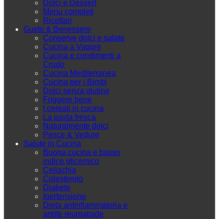
Dolci e Dessert
Menu completi
Ricettari
Gusto & Benessere
Conserve dolci e salate
Cucina a Vapore
Cucina e condimenti a
Crudo
Cucina Mediterranea
Cucina per i Bimbi
Dolci senza glutine
Friggere bene
I cereali in cucina
La pasta fresca
Naturalmente dolci
Pesce & Vedure
Salute in Cucina
Buona cucina e basso
indice glicemico
Celiachia
Colesterolo
Diabete
Ipertensione
Dieta antinfiammatoria e
artrite reumatoide