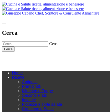
Cerca
Cerca
Cerca
Home
Ricette
Antipasti
Primi piatti
Minestre e Zuppe
Secondi Piatti
Insalate
Focacce e Torte salate
Conserve e Salse