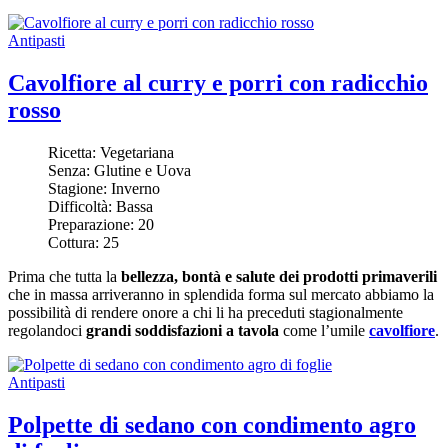
Antipasti
Cavolfiore al curry e porri con radicchio
rosso
Ricetta:
Vegetariana
Senza:
Glutine e Uova
Stagione:
Inverno
Difficoltà:
Bassa
Preparazione:
20
Cottura:
25
Prima che tutta la
bellezza, bontà e salute dei prodotti primaverili
che in massa arriveranno in splendida forma sul mercato abbiamo la
possibilità di rendere onore a chi li ha preceduti stagionalmente
regolandoci
grandi soddisfazioni a tavola
come l’umile
cavolfiore
.
Antipasti
Polpette di sedano con condimento agro