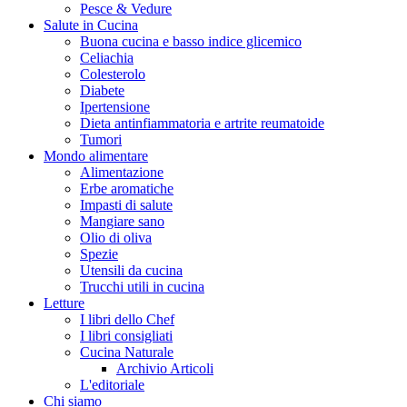
Pesce & Vedure
Salute in Cucina
Buona cucina e basso indice glicemico
Celiachia
Colesterolo
Diabete
Ipertensione
Dieta antinfiammatoria e artrite reumatoide
Tumori
Mondo alimentare
Alimentazione
Erbe aromatiche
Impasti di salute
Mangiare sano
Olio di oliva
Spezie
Utensili da cucina
Trucchi utili in cucina
Letture
I libri dello Chef
I libri consigliati
Cucina Naturale
Archivio Articoli
L'editoriale
Chi siamo