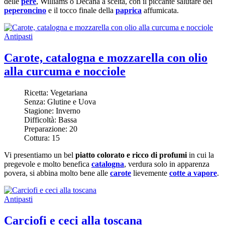
delle
pere
, Williams o Decana a scelta, con il piccante salutare del
peperoncino
e il tocco finale della
paprica
affumicata.
Antipasti
Carote, catalogna e mozzarella con olio
alla curcuma e nocciole
Ricetta:
Vegetariana
Senza:
Glutine e Uova
Stagione:
Inverno
Difficoltà:
Bassa
Preparazione:
20
Cottura:
15
Vi presentiamo un bel
piatto colorato e ricco di profumi
in cui la
pregevole e molto benefica
catalogna
, verdura solo in apparenza
povera, si abbina molto bene alle
carote
lievemente
cotte a vapore
.
Antipasti
Carciofi e ceci alla toscana