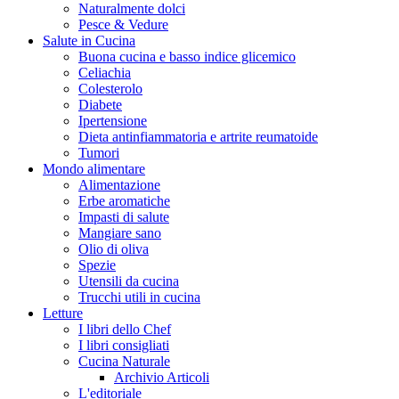
Naturalmente dolci
Pesce & Vedure
Salute in Cucina
Buona cucina e basso indice glicemico
Celiachia
Colesterolo
Diabete
Ipertensione
Dieta antinfiammatoria e artrite reumatoide
Tumori
Mondo alimentare
Alimentazione
Erbe aromatiche
Impasti di salute
Mangiare sano
Olio di oliva
Spezie
Utensili da cucina
Trucchi utili in cucina
Letture
I libri dello Chef
I libri consigliati
Cucina Naturale
Archivio Articoli
L'editoriale