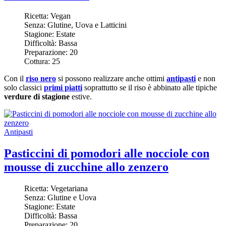
Ricetta:
Vegan
Senza:
Glutine, Uova e Latticini
Stagione:
Estate
Difficoltà:
Bassa
Preparazione:
20
Cottura:
25
Con il
riso nero
si possono realizzare anche ottimi
antipasti
e non
solo classici
primi piatti
soprattutto se il riso è abbinato alle tipiche
verdure di stagione
estive.
Antipasti
Pasticcini di pomodori alle nocciole con
mousse di zucchine allo zenzero
Ricetta:
Vegetariana
Senza:
Glutine e Uova
Stagione:
Estate
Difficoltà:
Bassa
Preparazione:
20