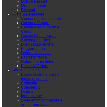
Dolci e Dessert
Menu completi
Ricettari
Gusto & Benessere
Conserve dolci e salate
Cucina a Vapore
Cucina e condimenti a
Crudo
Cucina Mediterranea
Cucina per i Bimbi
Dolci senza glutine
Friggere bene
I cereali in cucina
La pasta fresca
Naturalmente dolci
Pesce & Vedure
Salute in Cucina
Buona cucina e basso
indice glicemico
Celiachia
Colesterolo
Diabete
Ipertensione
Dieta antinfiammatoria e
artrite reumatoide