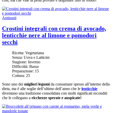
così, ma che vale la pena provare e degustare fino in fondo!
Antipasti
Crostini integrali con crema di avocado,
lenticchie nere al limone e pomodori
secchi
Ricetta:
Vegetariana
Senza:
Uova e Latticini
Stagione:
Inverno
Difficoltà:
Bassa
Preparazione:
15
Cottura:
25
Sono uno dei
migliori legumi
da consumare spesso all’interno della
dieta, ma è alle soglie dell’ultimo dell’anno che le
lenticchie
diventano una tradizione consolidata con molti significati reconditi
che le collegano a
ricchezze sperate e auspicate!