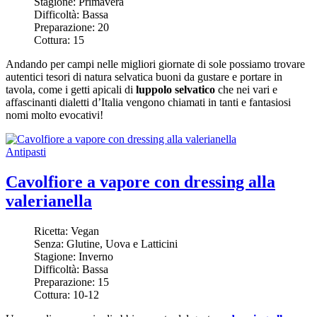
Stagione:
Primavera
Difficoltà:
Bassa
Preparazione:
20
Cottura:
15
Andando per campi nelle migliori giornate di sole possiamo trovare
autentici tesori di natura selvatica buoni da gustare e portare in
tavola, come i getti apicali di
luppolo selvatico
che nei vari e
affascinanti dialetti d’Italia vengono chiamati in tanti e fantasiosi
nomi molto evocativi!
Antipasti
Cavolfiore a vapore con dressing alla
valerianella
Ricetta:
Vegan
Senza:
Glutine, Uova e Latticini
Stagione:
Inverno
Difficoltà:
Bassa
Preparazione:
15
Cottura:
10-12