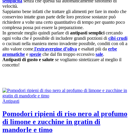
semplicità
senza che questa sia automaticamente sinonimo di
velocità.
Sappiamo bene infatti che trattare gli alimenti per fare in modo che
conservino intatte gran parte delle loro preziose sostanze può
richiedere a volte una certo quantitativo di tempo per quanto poco
complessa possa poi essere la preparazione.
In generale meglio quindi parlare di
antipasti semplici
cercando
ogni volta che è possibile di includere grandi porzioni di
cibi crudi
o cucinati nella maniera meno invadente possibile, conditi con oli a
alto valore come
l'extravergine d’oliva
e esaltati più da
erbe
aromatiche
e
spezie
che dal fin troppo eccessivo
sale
.
Antipasti di gusto e salute
se vogliamo sintetizzare al meglio il
concetto!
Antipasti
Pomodori ripieni di riso nero al profumo
di limone e zucchine in gratin di
mandorle e timo