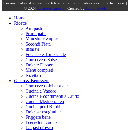
Cucina e Salute il settimanale telematico di ricette, alimentazione e benessere |
© 2024
Giuseppe Capano
| Created by
AchromeWeb
Home
Ricette
Antipasti
Primi piatti
Minestre e Zuppe
Secondi Piatti
Insalate
Focacce e Torte salate
Conserve e Salse
Dolci e Dessert
Menu completi
Ricettari
Gusto & Benessere
Conserve dolci e salate
Cucina a Vapore
Cucina e condimenti a Crudo
Cucina Mediterranea
Cucina per i Bimbi
Dolci senza glutine
Friggere bene
I cereali in cucina
La pasta fresca