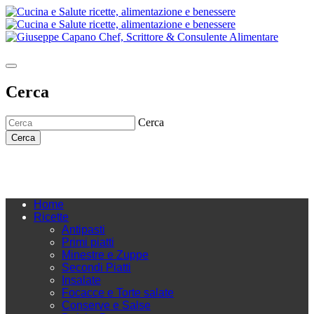
Cerca
Cerca
Cerca
Home
Ricette
Antipasti
Primi piatti
Minestre e Zuppe
Secondi Piatti
Insalate
Focacce e Torte salate
Conserve e Salse