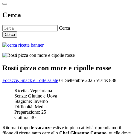
Cerca
Cerca
Cerca
Rosti pizza con more e cipolle rosse
Focacce, Snack e Torte salate
01 Settembre 2025
Visite: 838
Ricetta:
Vegetariana
Senza:
Glutine e Uova
Stagione:
Inverno
Difficoltà:
Media
Preparazione:
25
Cottura:
30
Ritornati dopo le
vacanze estive
in piena attività riprendiamo il
filone di ricette tanto care allo
Chef Giuseppe Capano
, quelle dove