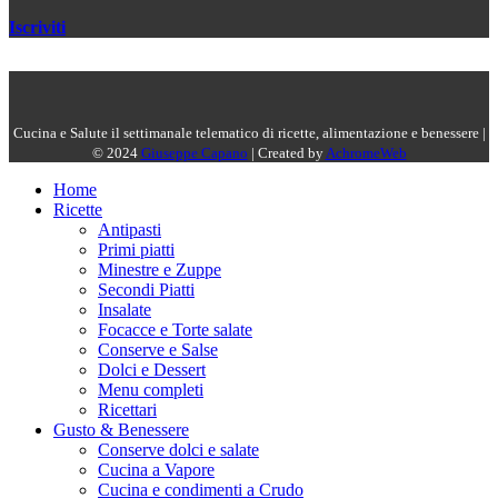
Iscriviti
Cucina e Salute il settimanale telematico di ricette, alimentazione e benessere |
© 2024
Giuseppe Capano
| Created by
AchromeWeb
Home
Ricette
Antipasti
Primi piatti
Minestre e Zuppe
Secondi Piatti
Insalate
Focacce e Torte salate
Conserve e Salse
Dolci e Dessert
Menu completi
Ricettari
Gusto & Benessere
Conserve dolci e salate
Cucina a Vapore
Cucina e condimenti a Crudo