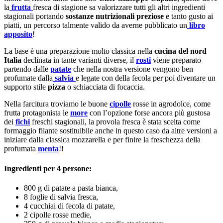
la
frutta
fresca di stagione sa valorizzare tutti gli altri ingredienti
stagionali portando
sostanze nutrizionali preziose
e tanto gusto ai
piatti, un percorso talmente valido da averne pubblicato un
libro
apposito
!
La base è una preparazione molto classica nella
cucina del nord
Italia
declinata in tante varianti diverse, il
rosti
viene preparato
partendo dalle
patate
che nella nostra versione vengono ben
profumate dalla
salvia
e legate con della fecola per poi diventare un
supporto stile
pizza
o schiacciata di focaccia.
Nella farcitura troviamo le buone
cipolle
rosse in agrodolce, come
frutta protagonista le
more
con l’opzione forse ancora più gustosa
dei
fichi
freschi stagionali, la provola fresca è stata scelta come
formaggio filante sostituibile anche in questo caso da altre versioni a
iniziare dalla classica mozzarella e per finire la freschezza della
profumata
menta
!!
Ingredienti per 4 persone:
800 g di patate a pasta bianca,
8 foglie di salvia fresca,
4 cucchiai di fecola di patate,
2 cipolle rosse medie,