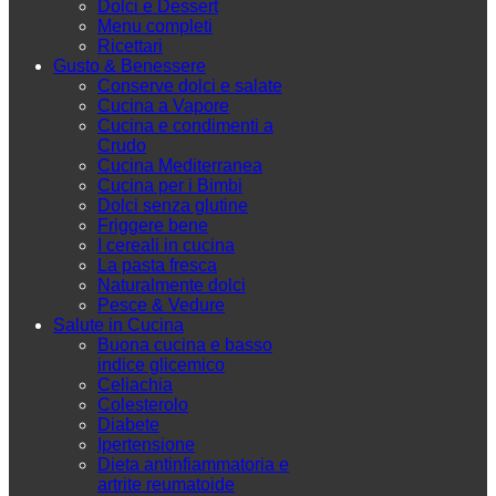
Dolci e Dessert
Menu completi
Ricettari
Gusto & Benessere
Conserve dolci e salate
Cucina a Vapore
Cucina e condimenti a
Crudo
Cucina Mediterranea
Cucina per i Bimbi
Dolci senza glutine
Friggere bene
I cereali in cucina
La pasta fresca
Naturalmente dolci
Pesce & Vedure
Salute in Cucina
Buona cucina e basso
indice glicemico
Celiachia
Colesterolo
Diabete
Ipertensione
Dieta antinfiammatoria e
artrite reumatoide