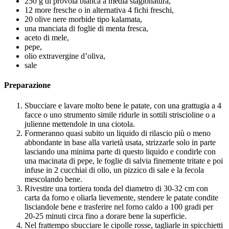
250 g di provola bianca a media stagionatura,
12 more fresche o in alternativa 4 fichi freschi,
20 olive nere morbide tipo kalamata,
una manciata di foglie di menta fresca,
aceto di mele,
pepe,
olio extravergine d’oliva,
sale
Preparazione
Sbucciare e lavare molto bene le patate, con una grattugia a 4
facce o uno strumento simile ridurle in sottili striscioline o a
julienne mettendole in una ciotola.
Formeranno quasi subito un liquido di rilascio più o meno
abbondante in base alla varietà usata, strizzarle solo in parte
lasciando una minima parte di questo liquido e condirle con
una macinata di pepe, le foglie di salvia finemente tritate e poi
infuse in 2 cucchiai di olio, un pizzico di sale e la fecola
mescolando bene.
Rivestire una tortiera tonda del diametro di 30-32 cm con
carta da forno e oliarla lievemente, stendere le patate condite
lisciandole bene e trasferire nel forno caldo a 100 gradi per
20-25 minuti circa fino a dorare bene la superficie.
Nel frattempo sbucciare le cipolle rosse, tagliarle in spicchietti