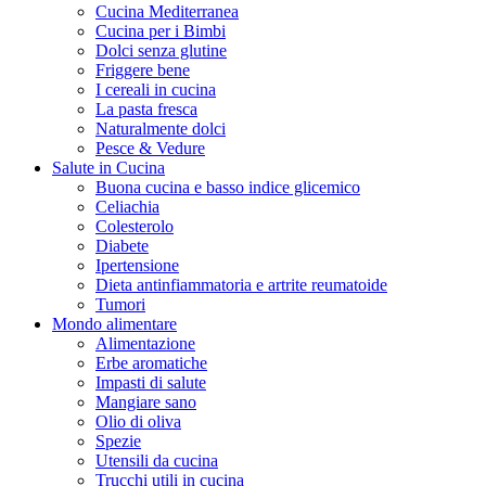
Cucina Mediterranea
Cucina per i Bimbi
Dolci senza glutine
Friggere bene
I cereali in cucina
La pasta fresca
Naturalmente dolci
Pesce & Vedure
Salute in Cucina
Buona cucina e basso indice glicemico
Celiachia
Colesterolo
Diabete
Ipertensione
Dieta antinfiammatoria e artrite reumatoide
Tumori
Mondo alimentare
Alimentazione
Erbe aromatiche
Impasti di salute
Mangiare sano
Olio di oliva
Spezie
Utensili da cucina
Trucchi utili in cucina