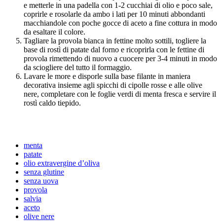
e metterle in una padella con 1-2 cucchiai di olio e poco sale,
coprirle e rosolarle da ambo i lati per 10 minuti abbondanti
macchiandole con poche gocce di aceto a fine cottura in modo
da esaltare il colore.
Tagliare la provola bianca in fettine molto sottili, togliere la
base di rostì di patate dal forno e ricoprirla con le fettine di
provola rimettendo di nuovo a cuocere per 3-4 minuti in modo
da sciogliere del tutto il formaggio.
Lavare le more e disporle sulla base filante in maniera
decorativa insieme agli spicchi di cipolle rosse e alle olive
nere, completare con le foglie verdi di menta fresca e servire il
rostì caldo tiepido.
menta
patate
olio extravergine d’oliva
senza glutine
senza uova
provola
salvia
aceto
olive nere