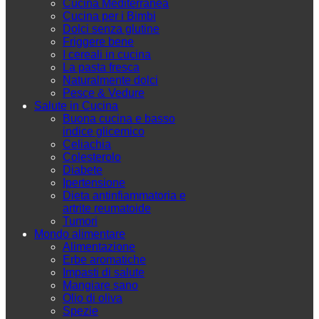
Cucina Mediterranea
Cucina per i Bimbi
Dolci senza glutine
Friggere bene
I cereali in cucina
La pasta fresca
Naturalmente dolci
Pesce & Vedure
Salute in Cucina
Buona cucina e basso
indice glicemico
Celiachia
Colesterolo
Diabete
Ipertensione
Dieta antinfiammatoria e
artrite reumatoide
Tumori
Mondo alimentare
Alimentazione
Erbe aromatiche
Impasti di salute
Mangiare sano
Olio di oliva
Spezie