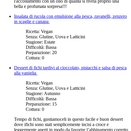
l'accostamento con un olio di qualità si rivela proprio una
bella e profumata sorpresa!!!
Insalata di rucola con emulsione alla pesca, ravanelli, zenzero
in scaglie e canapa
Ricetta:
Vegan
Senza:
Glutine, Uova e Latticini
Stagione:
Estate
Difficoltà:
Bassa
Preparazione:
20
Cottura:
0
Dessert di fichi tardivi al cioccolato, pistacchi e salsa di pesca
alla vaniglia
Ricetta:
Vegan
Senza:
Glutine, Uova e Latticini
Stagione:
Autunno
Difficoltà:
Bassa
Preparazione:
15
Cottura:
0
Tempo di fichi, gustiamoceli in questo facile e buon dessert
dove i
fichi sono stati semplicemente incisi a croce e
leggermente aperti in modo da favorire l’abbinamento corretto