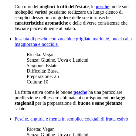
Con uno dei
migliori frutti dell’estate
, le
pesche
, nelle sue
molteplici varietà possiamo realizzare un lungo elenco di
semplici dessert in cui godere delle sue intrinseche
caratteristiche aromatiche
e delle diverse consistenze che
lasciare piacevolmente al palato.
Insalata di pesche con zucchine grigliate marinate, buccia alla
maggiorana e nocciole
Ricetta:
Vegan
Senza:
Glutine, Uova e Latticini
Stagione:
Estate
Difficoltà:
Bassa
Preparazione:
25
Cottura:
10
La frutta estiva come le buone
pesche
ha una particolare
predilezione nell’essere abbinata ai corrispondenti
ortaggi
stagionali
per la preparazione di
buone e sane pietanze
salate.
Pesche, anguria e menta in semplice cocktail di frutta estivo
Ricetta:
Vegan
Senza:
Glutine, Uova e Latticini