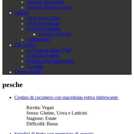
Utensili da cucina
Trucchi utili in cucina
Letture
I libri dello Chef
I libri consigliati
Cucina Naturale
Archivio Articoli
L'editoriale
Chi siamo
La Pagina dello Chef
Corsi ed Eventi
Iscriviti alla Newsletter
Contatti
Cerca ricette
pesche
Cestino di cocomero con macedonia estiva rinfrescante
Ricetta:
Vegan
Senza:
Glutine, Uova e Latticini
Stagione:
Estate
Difficoltà:
Bassa
Spiedini di frutta con gremolata di anguria