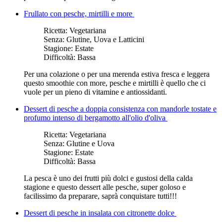
Frullato con pesche, mirtilli e more
Ricetta:
Vegetariana
Senza:
Glutine, Uova e Latticini
Stagione:
Estate
Difficoltà:
Bassa
Per una colazione o per una merenda estiva fresca e leggera
questo smoothie con more, pesche e mirtilli è quello che ci
vuole per un pieno di vitamine e antiossidanti.
Dessert di pesche a doppia consistenza con mandorle tostate e
profumo intenso di bergamotto all'olio d'oliva
Ricetta:
Vegetariana
Senza:
Glutine e Uova
Stagione:
Estate
Difficoltà:
Bassa
La pesca è uno dei frutti più dolci e gustosi della calda
stagione e questo dessert alle pesche, super goloso e
facilissimo da preparare, saprà conquistare tutti!!!
Dessert di pesche in insalata con citronette dolce